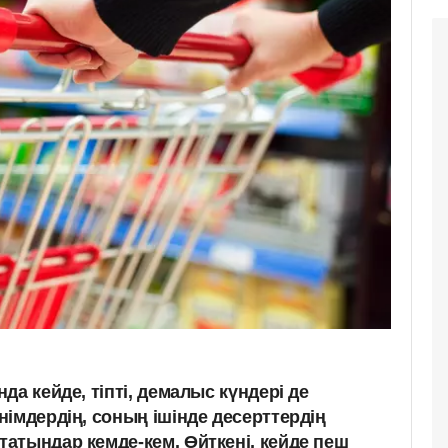
да кейде, тіпті, демалыс күндері де
імдердің, соның ішінде десерттердің
атындар кемде-кем. Өйткені, кейде пеш