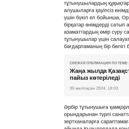
тұтынушылардың құқықтары
алушыларға қауіпсіз өнімді
үшін бүкіл ел бойынша, Ор
бірқатар өнімдерді сатып 
азаматтардың өмір сүру с
тұтынушылар үшін салауат
бағдарламаның бір бөлігі 
СВЕЖАЯ ПУБЛИКАЦИЯ ПО ТЕМЕ:
Жаңа жылда Қазақст
пайыз көтеріледі
30 желтоқсан 2024, 18:03
Әрбір тұтынушыға қамқорлы
орындарынан түрлі санатт
зертханаларға сараптамағ
айында Қызылордада конд