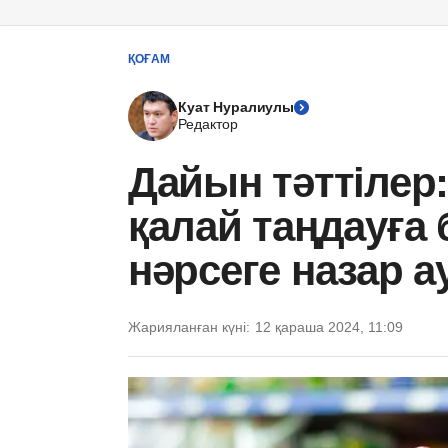
ҚОҒАМ
Куат Нуралиулы
Редактор
Дайын тәттілер:
қалай таңдауға
нәрсеге назар а
Жарияланған күні:
12 қараша 2024, 11:09