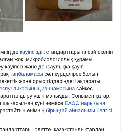
імнің де
қауіпсіздік
стандарттарына сай екенін
талған жоқ, микробиологиялық құрамы
у қауіпсіз және денсаулыққа қауіп
Бірақ
таңбаламасы
сәл күрделірек болып
лекеттік және орыс тілдеріндегі ақпараты
Республикасының заңнамасына
сәйкес
араттандыру үшін маңызды. Сонымен қатар,
а шығарылған күні немесе
ЕАЭО нарығына
 растайтын өнімнің
бірыңғай айналымы белгісі
андарттары, әдетте, қазақстандықтардан