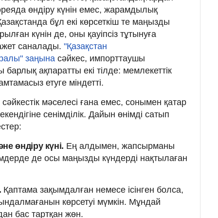
реяда өндіру күнін емес, жарамдылық
 Қазақстанда бұл екі көрсеткіш те маңызды
рылған күнін де, оны қауіпсіз тұтынуға
қажет саналады.
"Қазақстан
ралы" заңына
сәйкес, импорттаушы
 барлық ақпаратты екі тілде: мемлекеттік
амтамасыз етуге міндетті.
сәйкестік мәселесі ғана емес, сонымен қатар
 екендігіне сенімділік. Дайын өнімді сатып
стер:
е өндіру күні.
Ең алдымен, жапсырманы
німдерде де осы маңызды күндерді нақтылаған
.
Қаптама зақымдалған немесе ісінген болса,
ындалмағанын көрсетуі мүмкін. Мұндай
ан бас тартқан жөн.