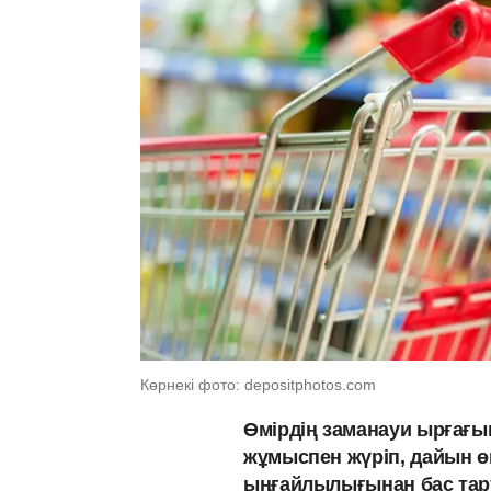
Көрнекі фото: depositphotos.com
Өмірдің заманауи ырғағын
жұмыспен жүріп, дайын өн
ыңғайлылығынан бас тарт