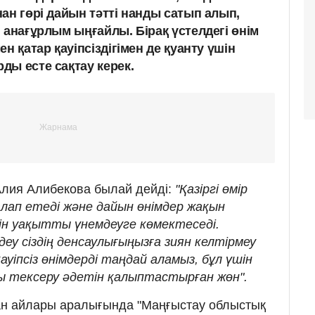
ан гөрі дайын тәтті нанды сатып алып,
 анағұрлым ыңғайлы. Бірақ үстелдегі өнім
н қатар қауіпсіздігімен де қуанту үшін
ды есте сақтау керек.
лия Алибекова былай дейді:
"Қазіргі өмір
лап етеді және дайын өнімдер жақын
н уақытты үнемдеуге көмектеседі.
у сіздің денсаулығыңызға зиян келтірмеу
қауіпсіз өнімдерді таңдай аламыз, бұл үшін
 тексеру әдетін қалыптастырған жөн".
н айлары аралығында "Маңғыстау облыстық