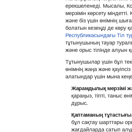
ерекшеленеді. Мысалы, Ко
мерзімін көрсету міндетті.
және біз үшін өнімнің шыға
болатын кезеңді де көру 
Республикасындағы Тіл ту
тұтынушының тауар туралы
және орыс тілінде алуын қ
Тұтынушылар үшін бұл тек 
өнімнің жаңа және қауіпсіз
алатындар үшін мына кеңе
Жарамдылық мерзімі жән
қараңыз, тіпті, таныс ө
дұрыс.
Қаптаманың тұтастығы
бұл сақтау шарттары ор
жағдайларда сатып алуд