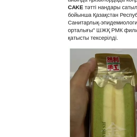
CAKE
тәтті нандары саты
бойынша Қазақстан Респуб
Санитарлық-эпидемиология
орталығы" ШЖҚ РМК филиа
қатысты тексерілді.