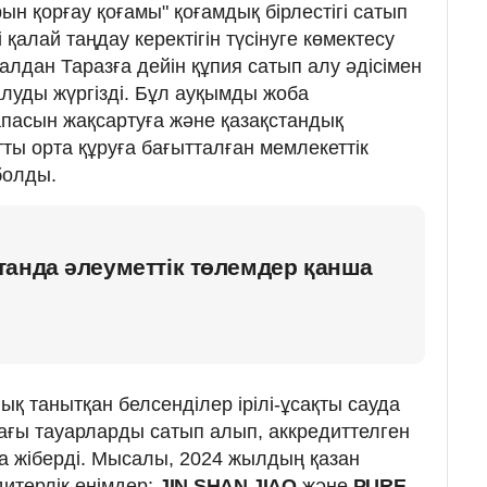
н қорғау қоғамы" қоғамдық бірлестігі сатып
 қалай таңдау керектігін түсінуге көмектесу
алдан Таразға дейін құпия сатып алу әдісімен
алуды жүргізді. Бұл ауқымды жоба
апасын жақсартуға және қазақстандық
ты орта құруға бағытталған мемлекеттік
болды.
анда әлеуметтік төлемдер қанша
қ танытқан белсенділер ірілі-ұсақты сауда
ағы тауарларды сатып алып, аккредиттелген
а жіберді. Мысалы, 2024 жылдың қазан
итерлік өнімдер:
JIN
SHAN JIAO
және
PURE