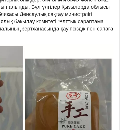
лып алынды. Бұл үлгілер Қызылорда облысы
ликасы Денсаулық сақтау министрлігі
лық бақылау комитеті "Ұлттық сараптама
лының зертханасында қауіпсіздік пен сапаға