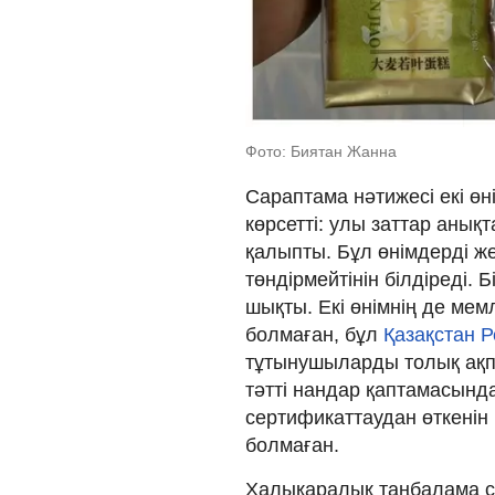
Фото: Биятан Жанна
Сараптама нәтижесі екі өн
көрсетті: улы заттар анық
қалыпты. Бұл өнімдерді же
төндірмейтінін білдіреді. 
шықты. Екі өнімнің де мем
болмаған, бұл
Қазақстан 
тұтынушыларды толық ақп
тәтті нандар қаптамасынд
сертификаттаудан өткенін
болмаған.
Халықаралық таңбалама ст