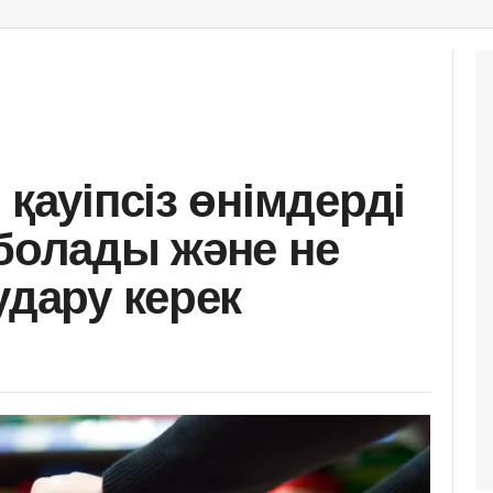
 қауіпсіз өнімдерді
 болады және не
удару керек