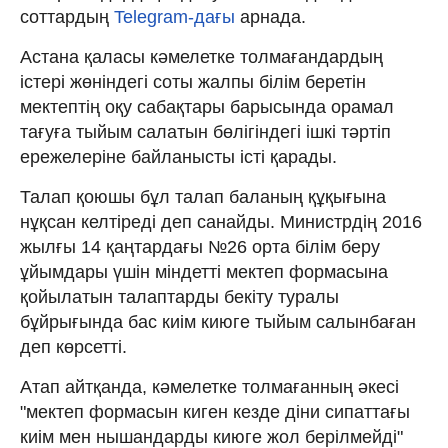
соттардың
Telegram-дағы
арнада.
Астана қаласы кәмелетке толмағандардың
істері жөніндегі соты жалпы білім беретін
мектептің оқу сабақтары барысында орамал
тағуға тыйым салатын бөлігіндегі ішкі тәртіп
ережелеріне байланысты істі қарады.
Талап қоюшы бұл талап баланың құқығына
нұқсан келтіреді деп санайды. Министрдің 2016
жылғы 14 қаңтардағы №26 орта білім беру
ұйымдары үшін міндетті мектеп формасына
қойылатын талаптарды бекіту туралы
бұйрығында бас киім киюге тыйым салынбаған
деп көрсетті.
Атап айтқанда, кәмелетке толмағанның әкесі
"мектеп формасын киген кезде діни сипаттағы
киім мен нышандарды киюге жол берілмейді"