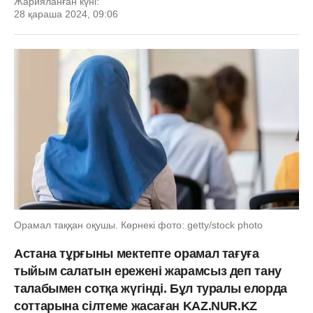
Жарияланған күні:
28 қараша 2024, 09:06
Орамал таққан оқушы. Көрнекі фото: getty/stock photo
Астана тұрғыны мектепте орамал тағуға
тыйым салатын ережені жарамсыз деп тану
талабымен сотқа жүгінді. Бұл туралы елорда
соттарына сілтеме жасаған KAZ.NUR.KZ