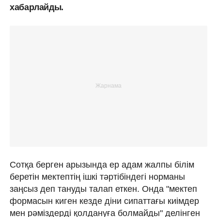
хабарлайды.
Сотқа берген арызында ер адам жалпы білім
беретін мектептің ішкі тәртібіндегі норманы
заңсыз деп тануды талап еткен. Онда "мектеп
формасын киген кезде діни сипаттағы киімдер
мен рәміздерді қолдануға болмайды" делінген