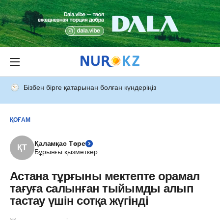
Бізбен бірге қатарынан болған күндеріңіз
ҚОҒАМ
Қаламқас Төре
ҚТ
Бұрынғы қызметкер
Астана тұрғыны мектепте орамал
тағуға салынған тыйымды алып
тастау үшін сотқа жүгінді