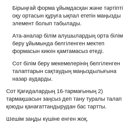
Бірыңғай форма ұйымдасқан және тәртіпті
оқу ортасын құруға ықпал ететін маңызды
элемент болып табылады.
Ата-аналар білім алушылардың орта білім
беру ұйымында белгіленген мектеп
формасын киюін қамтамасыз етеді.
Сот білім беру мекемелерінің белгіленген
талаптарын сақтаудың маңыздылығына
назар аударды.
Сот Қағидалардың 16-тармағының 2)
тармақшасын заңсыз деп тану туралы талап
қоюды қанағаттандырудан бас тартты.
Шешім заңды күшіне енген жоқ.