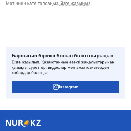
Мәтіннен қате тапсаңыз,
бізге жазыңыз
Барлығын бірінші болып біліп отырыңыз
Бізге жазылып, Қазақстанның өзекті жаңалықтарынан,
қызықты суреттер, видеолар мен эксклюзивтерден
хабардар болыңыз.
Instagram