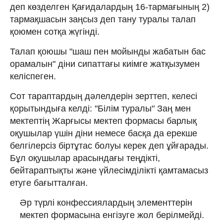
деп көзделген Қағидалардың 16-тармағының 2)
тармақшасын заңсыз деп тану туралы талап
қоюмен сотқа жүгінді.
Талап қоюшы "шаш пен мойынды жабатын бас
орамалын" діни сипаттағы киімге жатқызумен
келіспеген.
Сот тараптардың дәлелдерін зерттеп, келесі
қорытындыға келді: "Білім туралы" Заң мен
мектептің Жарғысы мектеп формасы барлық
оқушылар үшін діни немесе басқа да ерекше
белгілерсіз біртұтас болуы керек деп ұйғарады.
Бұл оқушылар арасындағы теңдікті,
бейтараптықты және үйлесімділікті қамтамасыз
етуге бағытталған.
Әр түрлі конфессиялардың элементтерін
мектеп формасына енгізуге жол берілмейді.