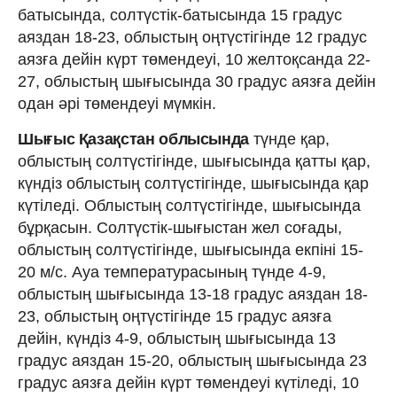
батысында, солтүстік-батысында 15 градус
аяздан 18-23, облыстың оңтүстігінде 12 градус
аязға дейін күрт төмендеуі, 10 желтоқсанда 22-
27, облыстың шығысында 30 градус аязға дейін
одан әрі төмендеуі мүмкін.
Шығыс Қазақстан облысында
түнде қар,
облыстың солтүстігінде, шығысында қатты қар,
күндіз облыстың солтүстігінде, шығысында қар
күтіледі. Облыстың солтүстігінде, шығысында
бұрқасын. Солтүстік-шығыстан жел соғады,
облыстың солтүстігінде, шығысында екпіні 15-
20 м/с. Ауа температурасының түнде 4-9,
облыстың шығысында 13-18 градус аяздан 18-
23, облыстың оңтүстігінде 15 градус аязға
дейін, күндіз 4-9, облыстың шығысында 13
градус аяздан 15-20, облыстың шығысында 23
градус аязға дейін күрт төмендеуі күтіледі, 10