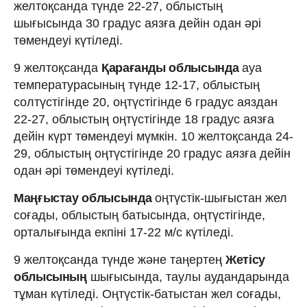
желтоқсанда түнде 22-27, облыстың
шығысында 30 градус аязға дейін одан әрі
төмендеуі күтіледі.
9 желтоқсанда
Қарағанды облысында
ауа
температурасының түнде 12-17, облыстың
солтүстігінде 20, оңтүстігінде 6 градус аяздан
22-27, облыстың оңтүстігінде 18 градус аязға
дейін күрт төмендеуі мүмкін. 10 желтоқсанда 24-
29, облыстың оңтүстігінде 20 градус аязға дейін
одан әрі төмендеуі күтіледі.
Маңғыстау облысында
оңтүстік-шығыстан жел
соғады, облыстың батысында, оңтүстігінде,
орталығында екпіні 17-22 м/с күтіледі.
9 желтоқсанда түнде және таңертең
Жетісу
облысының
шығысында, таулы аудандарында
тұман күтіледі. Оңтүстік-батыстан жел соғады,