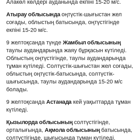
Алакөл көлдері ауданында екпіні 15-20 м/с.
Атырау облысында
оңтүстік-шығыстан жел
соғады, облыстың батысында, оңтүстігінде
екпіні 15-20 м/с.
9 желтоқсанда түнде
Жамбыл облысының
таулы аудандарында жаяу бұрқасын күтіледі.
Облыстың оңтүстігінде, таулы аудандарында
тұман күтіледі. Солтүстік-шығыстан жел соғады,
облыстың оңтүстік-батысында, солтүстік-
шығысында, таулы аудандарында 15-20 м/с
болады.
9 желтоқсанда
Астанада
кей уақыттарда тұман
күтіледі.
Қызылорда облысының
солтүстігінде,
орталығында,
Ақмола облысының
батысында,
солтүстігінде, шығысында тұман күтіледі.