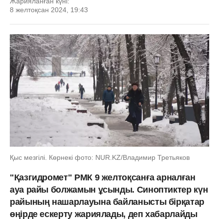
Жарияланған күні:
8 желтоқсан 2024, 19:43
Қыс мезгілі. Көрнекі фото: NUR.KZ/Владимир Третьяков
"Қазгидромет" РМК 9 желтоқсанға арналған
ауа райы болжамын ұсынды. Синоптиктер күн
райының нашарлауына байланысты бірқатар
өңірде ескерту жариялады, деп хабарлайды