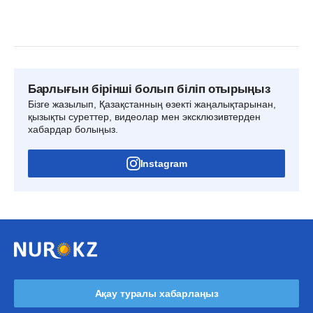
Барлығын бірінші болып біліп отырыңыз
Бізге жазылып, Қазақстанның өзекті жаңалықтарынан,
қызықты суреттер, видеолар мен эксклюзивтерден
хабардар болыңыз.
Instagram
Ақау туралы хабарлаңыз