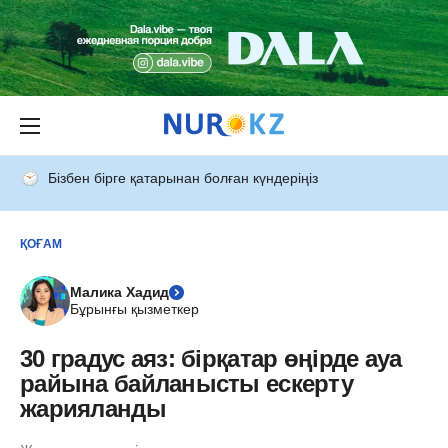
Бізбен бірге қатарынан болған күндеріңіз
ҚОҒАМ
Малика Хадид
Бұрынғы қызметкер
30 градус аяз: бірқатар өңірде ауа
райына байланысты ескерту
жарияланды