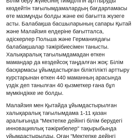
Білім беру жүйесінің тиімділігін арттыруды
көздейтін тағылымдамалардың бағдарламасы
өте мазмұнды болды және екі бағытта жүзеге
асты. Балабақша басшыларының сапары Қытай
және Малайзия елдеріне бағытталса,
әдіскерлер Польша және Германиядағы
балабақшалар тәжірібиесімен танысты.
Халықаралық тағылымдамадан өткен
мамандар да кездейсоқ таңдалған жоқ: Білім
басқармасы ұйымдастырған біліктілікті арттыру
курстарынан өткен 440 маманның арасында
үздік деп танылған 40 қызметкер ғана бұл
мүмкіндікке ие болды.
Малайзия мен Қытайда ұйымдастырылған
халықаралық тағылымдама 1-11 қазан
аралығында "Мектепке дейінгі білім берудегі
инновациялық тәжірибелер" тақырыбында
ұйымдастырылды. Оған "Мектепке дейінгі