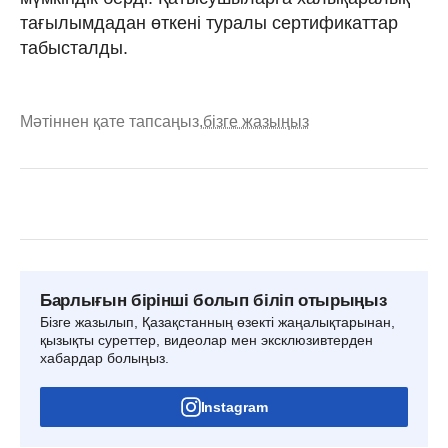
тағылымдадан өткені туралы сертификаттар
табысталды.
Мәтіннен қате тапсаңыз,
бізге жазыңыз
Барлығын бірінші болып біліп отырыңыз
Бізге жазылып, Қазақстанның өзекті жаңалықтарынан,
қызықты суреттер, видеолар мен эксклюзивтерден
хабардар болыңыз.
Instagram