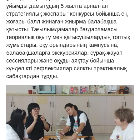
ұйымды дамытудың 5 жылға арналған
стратегиялық жоспары" конкурсы бойынша ең
жоғары балл жинаған жиырма балабақша
қатысты. Тағылымдамалар бағдарламасы
теориялық оқыту мен қатысушылардың топтық
жұмыстары, оқу орындарының кампусына,
балабақшаларға экскурсиялар, сұрақ-жауап
сессиялары және оқуды аяқтау бойынша
күнделікті рефлексиялар сияқты практикалық
сабақтардан тұрды.