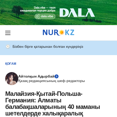
Бізбен бірге қатарынан болған күндеріңіз
ҚОҒАМ
Айтолқын Адырбай
Қазақ редакциясының шеф-редакторы
Малайзия-Қытай-Польша-
Германия: Алматы
балабақшаларының 40 маманы
шетелдерде халықаралық