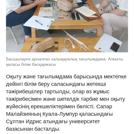
Басшыларға арналған халықаралық тағылымдама: Алматы
қаласы білім басқармасы
Оқыту және тағылымдама барысында мектепке
дейінгі білім беру саласындағы жетекші
тәжірибешілер тартылды, олар өз жұмыс
тәжірибесімен және шетелдік тәрбие мен оқыту
жүйесінің ерекшеліктерімен бөлісті. Сапар
Малайзияның Куала-Лумпур қаласындағы
Сұлтан Идрис атындағы университет
базасынан басталды.