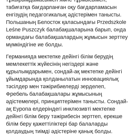
табиғатқа бағдарланған оқу бағдарламасын
енгізудің педагогикалық әдістерімен танысты.
Польшаның Белосток қаласындағы Przedszkole
Leśne Puszczyk балабақшаларына барып, онда
ормандағы балабақшалардың жұмысын зерттеу
мүмкіндігіне ие болды.
Германияда мектепке дейінгі білім берудің
мемлекеттік жүйесінің негіздері және
құрылымдарымен, сондай-ақ мектепке дейінгі
ұйымдарында қолданылатын инновациялық
тәсілдер мен тәжірибиелерді зерделеп,
Фребель балабақшалары жұмысының
әдістемелері, принциптерімен танысты. Сондай-
ақ Еуропа елдеріндегі инклюзивті мектепке
дейінгі білім беру тәжірибесін зерттеп, ерекше
білім беру қажеттіліктері бар балаларды
қолдаудың тиімді әдістеріне қанық болды.