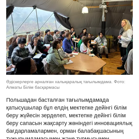
Әдіскерлерге арналған халықаралық тағылымдама. Фото:
Алматы Білім басқармасы
Польшадан басталған тағылымдамада
қатысушылар бұл елдің мектепке дейінгі білім
беру жүйесін зерделеп, мектепке дейінгі білім
беру сапасын жақсарту жөніндегі инновациялық
бағдарламалармен, орман балабақшасының
тұжырымдамасымен және тұрмысымен,