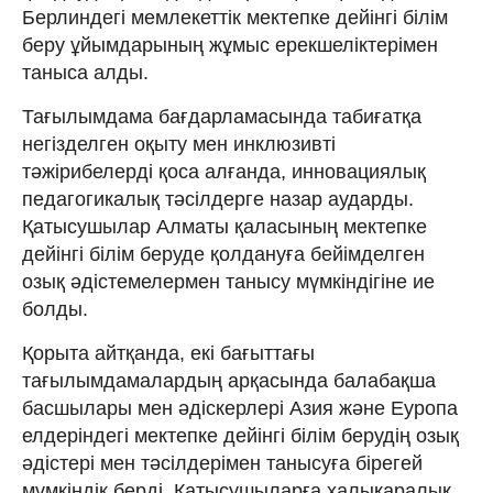
Берлиндегі мемлекеттік мектепке дейінгі білім
беру ұйымдарының жұмыс ерекшеліктерімен
таныса алды.
Тағылымдама бағдарламасында табиғатқа
негізделген оқыту мен инклюзивті
тәжірибелерді қоса алғанда, инновациялық
педагогикалық тәсілдерге назар аударды.
Қатысушылар Алматы қаласының мектепке
дейінгі білім беруде қолдануға бейімделген
озық әдістемелермен танысу мүмкіндігіне ие
болды.
Қорыта айтқанда, екі бағыттағы
тағылымдамалардың арқасында балабақша
басшылары мен әдіскерлері Азия және Еуропа
елдеріндегі мектепке дейінгі білім берудің озық
әдістері мен тәсілдерімен танысуға бірегей
мүмкіндік берді. Қатысушыларға халықаралық