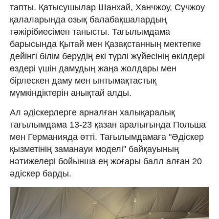
тапты. Қатысушылар Шанхай, Ханчжоу, Сучжоу
қалаларында озық балабақшалардың
тәжірібиесімен танысты. Тағылымдама
барысында Қытай мен Қазақстанның мектепке
дейінгі білім берудің екі түрлі жүйесінің өкілдері
өздері үшін дамудың жаңа жолдары мен
бірлескен даму мен ынтымақтастық
мүмкіндіктерін анықтай алды.
Ал әдіскерлерге арналған халықаралық
тағылымдама 13-23 қазан аралығында Польша
мен Германияда өтті. Тағылымдамаға "Әдіскер
қызметінің заманауи моделі" байқауының
нәтижелері бойынша ең жоғары балл алған 20
әдіскер барды.