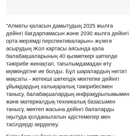
"Алматы қаласын дамытудың 2025 жылға
дейінгі бағдарламасын және 2030 жылға дейінгі
орта мерзімді перспективаларын» жүзеге
асырудың Жол картасы аясында қала
балабақшаларының 40 қызметкері шетелде
тәжірибе жинақтап, тағылымдамадан өту
мүмкіндігіне ие болды. Бұл шаралардың негізгі
мақсаты - жетекші шетелдік мектепке дейінгі
ұйымдардың халықаралық тәжірибесімен
танысу, балабақшалардың инфрақұрылымымен
және материалдық-техникалық базасымен
танысу, мектеп жасына дейінгі балаларды
оқытуда қолданылатын әдістемелер мен
тәсілдерді зерделеу.