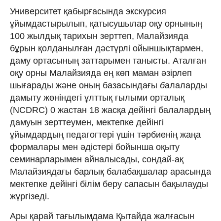
Университет қабырғасында экскурсия
ұйымдастырылып, қатысушылар оқу орнының
100 жылдық тарихын зерттеп, Малайзияда
бұрын қолданылған дәстүрлі ойыншықтармен,
даму ортасының заттарымен танысты. Аталған
оқу орны Малайзияда ең көп маман әзірлеп
шығарады және оның базасындағы
б
алаларды
дамыту жөніндегі ұлттық ғылыми орталық
(NCDRC) 0 жастан 18 жасқа дейінгі балалардың
дамуын зерттеумен, мектепке дейінгі
ұйымдардың педагогтері үшін тәрбиенің жаңа
формалары мен әдістері бойынша оқыту
семинарларымен айналысады, сондай-ақ
Малайзиядағы барлық балабақшалар арасында
мектепке дейінгі білім беру сапасын бақылауды
жүргізеді.
Ары қарай тағылымдама Қытайда жалғасын