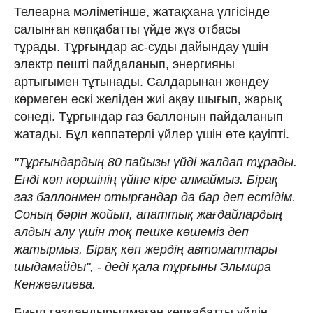
Телеарна мәліметінше, жатақхана үлгісінде
салынған көпқабатты үйде жүз отбасы
тұрады. Тұрғындар ас-суды дайындау үшін
электр пешті пайдаланып, энергияны
артығымен тұтынады. Салдарынан жөндеу
көрмеген ескі желіден жиі ақау шығып, жарық
сөнеді. Тұрғындар газ баллонын пайдаланып
жатады. Бұл көппәтерлі үйлер үшін өте қауіпті.
"Тұрғындардың 80 пайызы үйді жалдап тұрады.
Енді көп көршінің үйіне кіре алмаймыз. Бірақ
газ баллонмен отырғандар да бар деп естідім.
Соның бәрін жойып, апаттық жағдайлардың
алдын алу үшін тоқ пешке көшеміз деп
жатырмыз. Бірақ көп жердің автоматтары
шыдамайды", - деді қала тұрғыны Эльмира
Кенжеәлиева.
Биыл газдандырылмаған көпқабатты үйдің