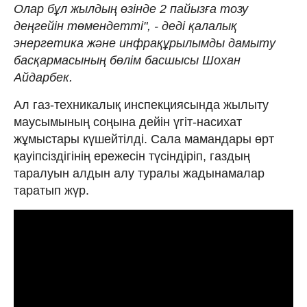
Олар бұл жылдың өзінде 2 пайызға тозу
деңгейін төмендетті", - деді қалалық
энергетика және инфрақұрылымды дамыту
басқармасының бөлім басшысы Шохан
Айдарбек.
Ал газ-техникалық инспекциясында жылыту
маусымының соңына дейін үгіт-насихат
жұмыстары күшейтілді. Сала мамандары өрт
қауіпсіздігінің ережесін түсіндіріп, газдың
таралуын алдын алу туралы жадынамалар
таратып жүр.