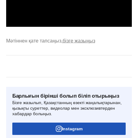
Мәтіннен қате тапсаңыз,
бізге жазыңыз
Барлығын бірінші болып біліп отырыңыз
Бізге жазылып, Қазақстанның өзекті жаңалықтарынан,
қызықты суреттер, видеолар мен эксклюзивтерден
хабардар болыңыз.
Instagram