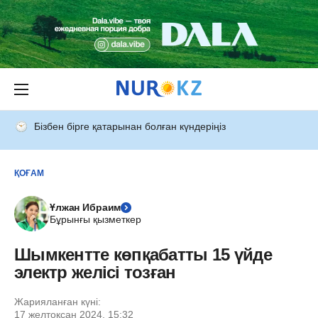
Бізбен бірге қатарынан болған күндеріңіз
ҚОҒАМ
Ұлжан Ибраим
Бұрынғы қызметкер
Шымкентте көпқабатты 15 үйде
электр желісі тозған
Жарияланған күні:
17 желтоқсан 2024, 15:32