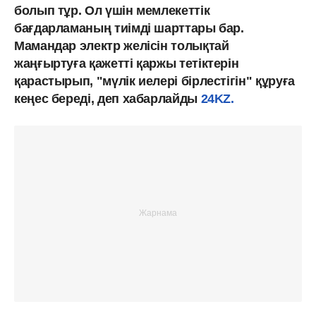
болып тұр. Ол үшін мемлекеттік
бағдарламаның тиімді шарттары бар.
Мамандар электр желісін толықтай
жаңғыртуға қажетті қаржы тетіктерін
қарастырып, "мүлік иелері бірлестігін" құруға
кеңес береді, деп хабарлайды
24KZ.