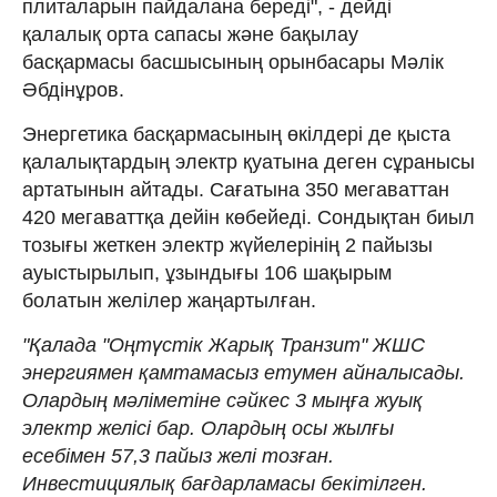
плиталарын пайдалана береді", - дейді
қалалық орта сапасы және бақылау
басқармасы басшысының орынбасары Мәлік
Әбдінұров.
Энергетика басқармасының өкілдері де қыста
қалалықтардың электр қуатына деген сұранысы
артатынын айтады. Сағатына 350 мегаваттан
420 мегаваттқа дейін көбейеді. Сондықтан биыл
тозығы жеткен электр жүйелерінің 2 пайызы
ауыстырылып, ұзындығы 106 шақырым
болатын желілер жаңартылған.
"Қалада "Оңтүстік Жарық Транзит" ЖШС
энергиямен қамтамасыз етумен айналысады.
Олардың мәліметіне сәйкес 3 мыңға жуық
электр желісі бар. Олардың осы жылғы
есебімен 57,3 пайыз желі тозған.
Инвестициялық бағдарламасы бекітілген.