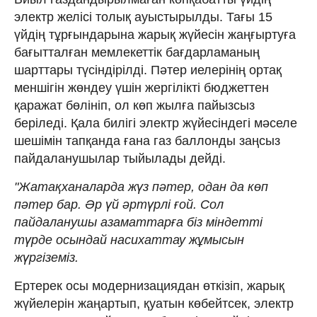
электр желісі толық ауыстырылды. Тағы 15
үйдің тұрғындарына жарық жүйесін жаңғыртуға
бағытталған мемлекеттік бағдарламаның
шарттары түсіндірілді. Пәтер иелерінің ортақ
меншігін жөндеу үшін жергілікті бюджеттен
қаражат бөлініп, ол көп жылға пайызсыз
беріледі. Қала билігі электр жүйесіндегі мәселе
шешімін тапқанда ғана газ баллонды заңсыз
пайдаланушылар тыйылады дейді.
"Жатақханаларда жүз пәтер, одан да көп
пәтер бар. Әр үй әртүрлі ғой. Сол
пайдаланушы азаматтарға біз міндетті
түрде осындай насихаттау жұмысын
жүргіземіз.
Ертерек осы модернизациядан өткізіп, жарық
жүйелерін жаңартып, қуатын көбейтсек, электр