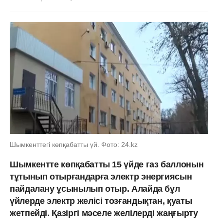
Шымкенттегі көпқабатты үй. Фото: 24.kz
Шымкентте көпқабатты 15 үйде газ баллонын
тұтынып отырғандарға электр энергиясын
пайдалану ұсынылып отыр. Алайда бұл
үйлерде электр желісі тозғандықтан, қуаты
жетпейді. Қазіргі мәселе желілерді жаңғырту