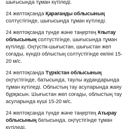
шығысында тұман күтіледі.
24 желтоқсанда
Қарағанды облысының
солтүстігінде, шығысында тұман күтіледі.
24 желтоқсанда түнде және таңертең
Ұлытау
облысының
солтүстігінде, шығысында тұман
күтіледі. Оңтүстік-шығыстан, шығыстан жел
соғады, күндіз облыстың солтүстігінде екпіні 15-
20 м/с.
24 желтоқсанда
Түркістан облысының
оңтүстігінде, батысында, таулы аудандарында
тұман күтіледі. Облыстың тау асуларында жаяу
бұрқасын. Шығыстан жел соғады, облыстың тау
асуларында күші 15-20 м/с.
24 желтоқсанда түнде және таңертең
Атырау
облысының
батысында, оңтүстігінде тұман
күтіледі.