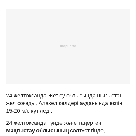
24 желтоқсанда Жетісу облысында шығыстан
жел соғады, Алакөл көлдері ауданында екпіні
15-20 м/с күтіледі.
24 желтоқсанда түнде және таңертең
Маңғыстау облысының
солтүстігінде,