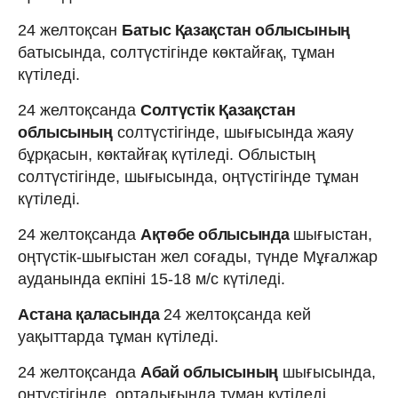
24 желтоқсан
Батыс Қазақстан облысының
батысында, солтүстігінде көктайғақ, тұман
күтіледі.
24 желтоқсанда
Солтүстік Қазақстан
облысының
солтүстігінде, шығысында жаяу
бұрқасын, көктайғақ күтіледі. Облыстың
солтүстігінде, шығысында, оңтүстігінде тұман
күтіледі.
24 желтоқсанда
Ақтөбе облысында
шығыстан,
оңтүстік-шығыстан жел соғады, түнде Мұғалжар
ауданында екпіні 15-18 м/с күтіледі.
Астана қаласында
24 желтоқсанда кей
уақыттарда тұман күтіледі.
24 желтоқсанда
Абай облысының
шығысында,
оңтүстігінде, орталығында тұман күтіледі.