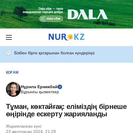
Бізбен бірге қатарынан болған күндеріңіз
ҚОҒАМ
Нұрила Ермекбай
Бұрынғы қызметкер
Тұман, көктайғақ: еліміздің бірнеше
өңірінде ескерту жарияланды
Жарияланған күні:
23 желтоқсан 2024, 21:29