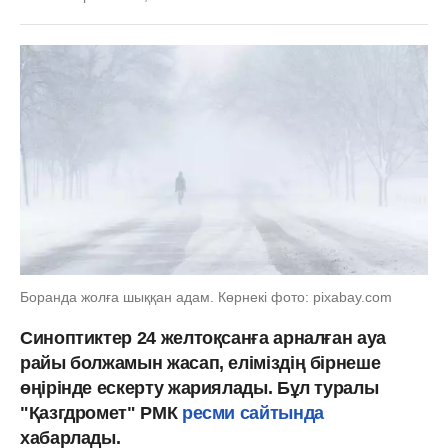
Боранда жолға шыққан адам. Көрнекі фото: pixabay.com
Синоптиктер 24 желтоқсанға арналған ауа
райы болжамын жасап, еліміздің бірнеше
өңірінде ескерту жариялады. Бұл туралы
"Қазгдромет" РМК
ресми сайтында
хабарлады.