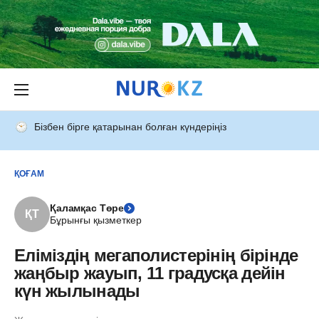
Бізбен бірге қатарынан болған күндеріңіз
ҚОҒАМ
Қаламқас Төре
ҚТ
Бұрынғы қызметкер
Еліміздің мегаполистерінің бірінде
жаңбыр жауып, 11 градусқа дейін
күн жылынады