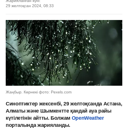
Жарияланған күні:
29 желтоқсан 2024, 08:33
Жаңбыр. Көрнекі фото: Рexels.com
Синоптиктер жексенбі, 29 желтоқсанда Астана,
Алматы және Шымкентте қандай ауа райы
күтілетінін айтты. Болжам
OpenWeather
порталында жарияланды.