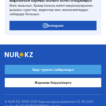
Барлығын бірінші болып біліп отырыңыз
Бізге жазылып, Қазақстанның өзекті жаңалықтарынан,
қызықты суреттер, видеолар мен эксклюзивтерден
хабардар болыңыз.
Instagram
Ақау туралы хабарлаңыз
Жарнама берушілерге
® NUR.KZ 2009-2026 Барлық құқық қорғалған 01.08.2024
жылғы № KZ43VPY00098001 куәлік.