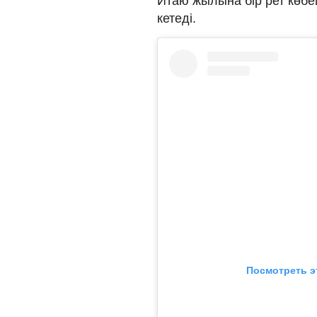
Итаю жылына бір рет көбей
кетеді.
Посмотреть э