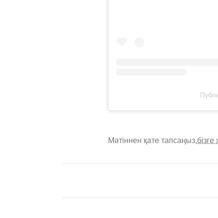
Публи
Мәтіннен қате тапсаңыз,
бізге