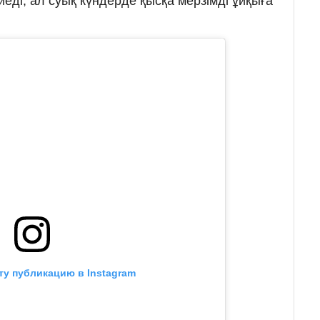
еді, ал суық күндерде қысқа мерзімді ұйқыға
ту публикацию в Instagram