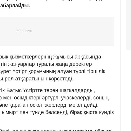
хабарлайды.
орық қызметкерлерінің жұмысы арқасында
етін жануарлар туралы жаңа деректер
рет Үстірт қорығының алуан түрлі тіршілік
ды рөл атқаратынын көрсетеді.
ік-Батыс Үстіртте терең шатқалдарды,
 мен өсімдіктері әртүрлі учаскелерді, соның
әне қараған өскен жерлерді мекендейді.
ымырт пен түнде белсенді, бірақ қыста күндіз
.