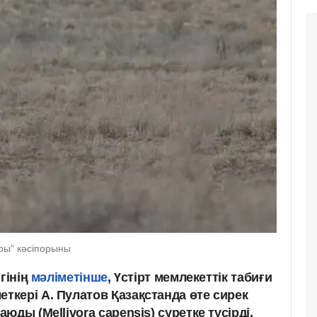
ары" кәсіпорыны
гінің
мәліметінше
, Үстірт мемлекеттік табиғи
кері А. Пулатов Қазақстанда өте сирек
ды (Mellivora capensis) суретке түсірді.