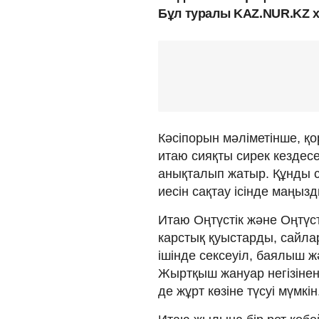
Бұл туралы KAZ.NUR.KZ 
Кәсіпорын мәліметінше, қ
итаю сияқты сирек кездес
анықталып жатыр. Құнды су
иесін сақтау ісінде маңыз
Итаю Оңтүстік және Оңтүст
карстық қуыстарды, сайлар
ішінде сексеуіл, баялыш ж
Жыртқыш жануар негізінен 
де жұрт көзіне түсуі мүмкін