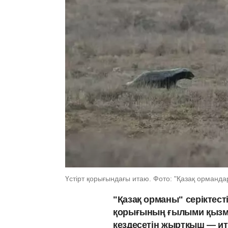
Үстірт қорығындағы итаю. Фото: "Қазақ орманд
"Қазақ орманы" серіктесті
қорығының ғылыми қызмет
кездесетін жыртқыш — итаю