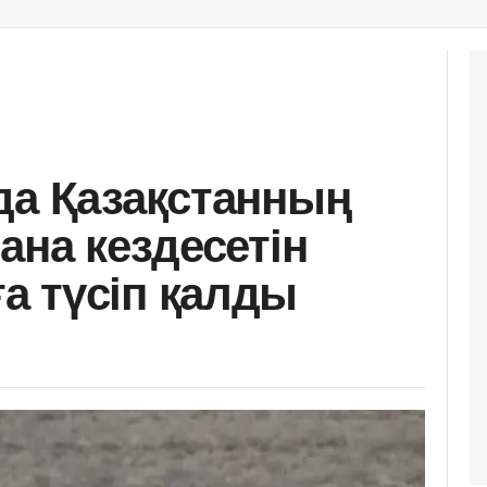
да Қазақстанның
ана кездесетін
 түсіп қалды