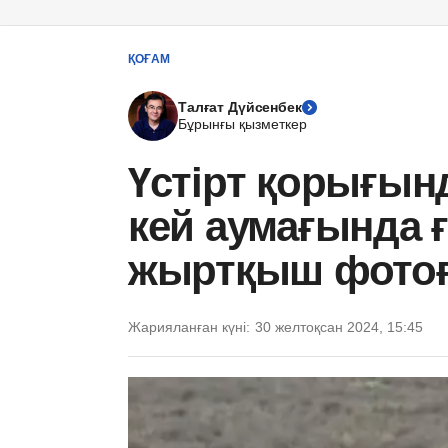
ҚОҒАМ
Талғат Дүйсенбек
Бұрынғы қызметкер
Үстірт қорығын
кей аумағында ғ
жыртқыш фотоға
Жарияланған күні:
30 желтоқсан 2024, 15:45