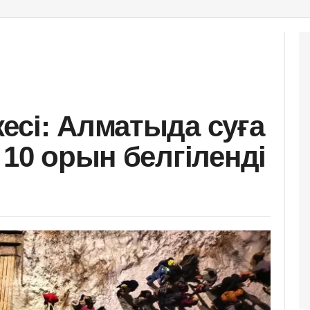
есі: Алматыда суға
 10 орын белгіленді