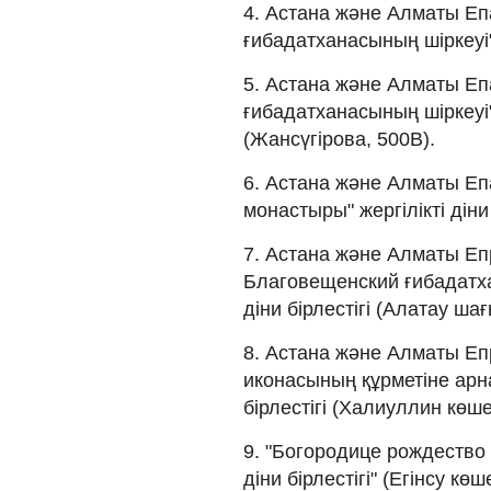
4. Астана және Алматы Еп
ғибадатханасының шіркеуі"
5. Астана және Алматы Е
ғибадатханасының шіркеуі" 
(Жансүгірова, 500В).
6. Астана және Алматы Е
монастыры" жергілікті діни 
7. Астана және Алматы Е
Благовещенский ғибадатха
діни бірлестігі (Алатау ша
8. Астана және Алматы Е
иконасының құрметіне арна
бірлестігі (Халиуллин көшес
9. "Богородице рождество 
діни бірлестігі" (Егінсу кө