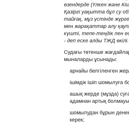
өзендерде (Үлкен және К
Қазіргі уақытта бұл су о
тайғақ, мұз үстінде жүр
мен жарақаттар алу қаупі
күшті, тепе-теңдік пен е
- деп еске алды ТЖД өкілі.
Судағы төтенше жағдайла
мыналарды ұсынады:
арнайы белгіленген же
ішімдік ішіп шомылуға 
ашық жерде (мұзда) суғ
адамнан артық болмауы
шомылудан бұрын денен
керек;