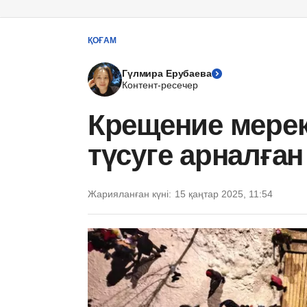
ҚОҒАМ
Гүлмира Ерубаева
Контент-ресечер
Крещение мерек
түсуге арналған
Жарияланған күні:
15 қаңтар 2025, 11:54