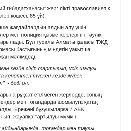
ий ғибадатханасы" жергілікті православиелік
лер көшесі, 85 үй).
енше жағдайлардың алдын алу үшін
лер мен полиция қызметкерлерінің тәулік
стырылады. Бұл туралы Алматы қаласы ТЖД
рмасы бастығының міндетін уақытша
ан мәлімдеді.
лған кезде сіңір тартылып, үсік шалуы
уға кенеттен түскен кезде жүрек
", - деді ол.
арына рұқсат етілмеген жерлерде, соның
өзендер мен тоғандарда шомылуға қатаң
алды. Ережені бұзушыларға 7 АЕК
нып, жауапқа тартылуы мүмкін.
у айдындарында, тоғандар мен таулы