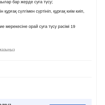
шылар бар жерде суға түсу;
н құрғақ сүлгімен сүртініп, құрғақ киім киіп,
 мерекесіне орай суға түсу рәсімі 19
 жазыңыз
рыңыз