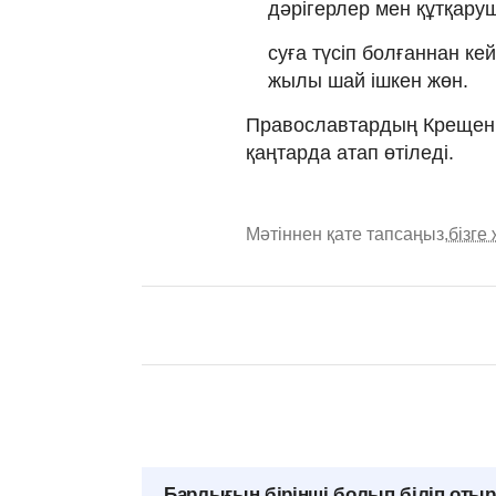
дәрігерлер мен құтқару
суға түсіп болғаннан кейі
жылы шай ішкен жөн.
Православтардың Крещение
қаңтарда атап өтіледі.
Мәтіннен қате тапсаңыз,
бізге
Барлығын бірінші болып біліп оты