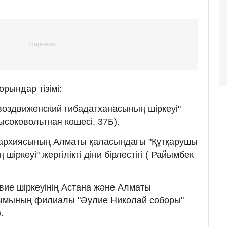
орындар тізімі:
воздвиженский ғибадатханасының шіркеуі"
(Высоковольтная көшесі, 37Б).
пархиясының Алматы қаласындағы "Құтқарушы
шіркеуі" жергілікті діни бірлестігі ( Райымбек
вие шіркеуінің Астана және Алматы
ұйымының филиалы "Әулие Николай соборы"
.