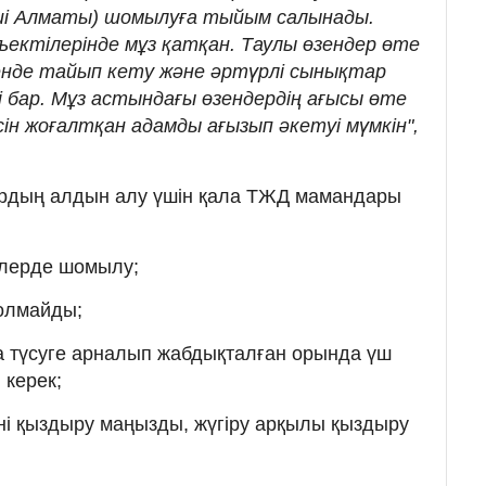
іші Алматы) шомылуға тыйым салынады.
бъектілерінде мұз қатқан. Таулы өзендер өте
генде тайып кету және әртүрлі сынықтар
 бар. Мұз астындағы өзендердің ағысы өте
сін жоғалтқан адамды ағызып әкетуі мүмкін",
рдың алдын алу үшін қала ТЖД мамандары
рлерде шомылу;
болмайды;
а түсуге арналып жабдықталған орында үш
 керек;
і қыздыру маңызды, жүгіру арқылы қыздыру