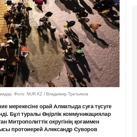
дамдар. Фото: NUR.KZ / Владимир Третьяков
е мерекесіне орай Алматыда суға түсуге
нді. Бұл туралы Өңірлік коммуникациялар
ан Митрополиттік округінің қоғаммен
шысы протоиерей Александр Суворов