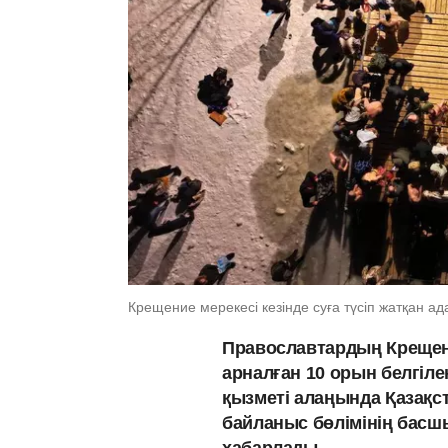
Крещение мерекесі кезінде суға түсіп жатқан а
Православтардың Крещени
арналған 10 орын белгіле
қызметі алаңында Қазақст
байланыс бөлімінің бас
хабарлады.