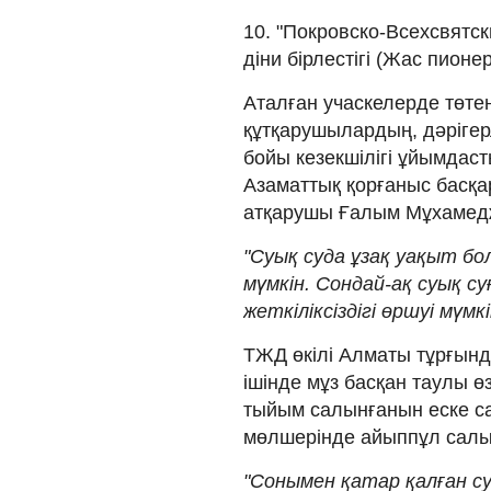
10. "Покровско-Всехсвятск
діни бірлестігі (Жас пионер
Аталған учаскелерде төт
құтқарушылардың, дәрігер
бойы кезекшілігі ұйымда
Азаматтық қорғаныс басқа
атқарушы Ғалым Мұхамедж
"Суық суда ұзақ уақыт бо
мүмкін. Сондай-ақ суық с
жеткіліксіздігі өршуі мүмкін
ТЖД өкілі Алматы тұрғынд
ішінде мұз басқан таулы 
тыйым салынғанын еске с
мөлшерінде айыппұл салы
"Сонымен қатар қалған с