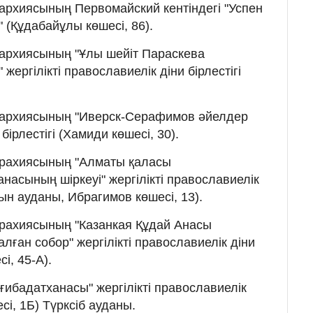
архиясының Первомайский кентіндегі "Успен
 (Құдабайұлы көшесі, 86).
пархиясының "Ұлы шейіт Параскева
жергілікті православиелік діни бірлестігі
пархиясының "Иверск-Серафимов әйелдер
бірлестігі (Хамиди көшесі, 30).
прахиясының "Алматы қаласы
насының шіркеуі" жергілікті православиелік
ғын ауданы, Ибрагимов көшесі, 13).
прахиясының "Казанкая Құдай Анасы
лған собор" жергілікті православиелік діни
і, 45-А).
ғибадатханасы" жергілікті православиелік
шесі, 1Б) Түрксіб ауданы.