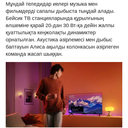
Мұндай теледидар иелері музыка мен
фильмдерді сапалы дыбыста тыңдай алады.
Бейсик ТВ станцияларында құрылғының
өлшеміне қарай 20-дан 30 Вт-қа дейін жалпы
қуаттылықта кеңжолақты динамиктер
орнатылған. Акустика әзірлемесі мен дыбыс
баптауын Алиса ақылды колонкасын әзірлеген
команда жасап шыққан.