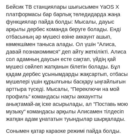
Бейсик ТВ станциялары шығысымен YaOS X
платформасы бар барлық теледидарда жаңа
функциялар пайда болды: Мысалы, дауыс
арқылы дербес команда беруге болады. Енді
отбасының әр мүшесі өзіне аккаунт ашып,
көмекшімен таныса алады. Ол үшін "Алиса,
давай познакомимся" деп айту жеткілікті. Алиса
сол адамның даусын есте сақтап, үйдің қай
мүшесі сөйлеп жатқанын білетін болады. Бұл
қадам дербес ұсынымдарды жақсартып, отбасы
мүшелері үшін құрылғыны басқару ыңғайлығын
арттыра түседі. Мысалы, "Переключи на мой
профиль" командасы нақты аккаунтты
анықтамай-ақ іске асырылады, ал "Поставь мою
музыку" командасы арқылы Алисамен тілдесіп
жатқан адам ұнататын туындылар шырқалады.
Сонымен қатар караоке режимі пайда болды.