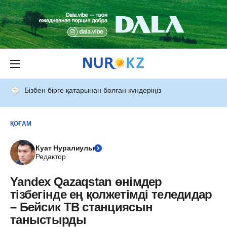
Бізбен бірге қатарынан болған күндеріңіз
ҚОҒАМ
Куат Нуралиулы
Редактор
Yandex Qazaqstan өнімдер
тізбегінде ең қолжетімді теледидар
– Бейсик ТВ станциясын
таныстырды