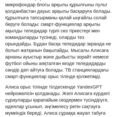
микрофондар блогы арқылы құрылғыны пульт
қолданбастан дауыс арқылы басқаруға болады.
Құрылғыға тапсырманы қалай ыңғайлы солай
беруге болады: смарт-функциялар арқылы
ақылды теледидар түрлі сөз тіркестері мен
командаларды түсінеді, оларды тез
орындайды. Бұдан басқа теледидар экранда не
болып жатқанын бақылайды. Мысалы Алисаға
арнаны ауыстыр және дыбысты зорайт немесе
футбол ойыны аяқталған кезде теледидарды
сөндір деп айтуға болады. ТВ станциялардағы
смарт-функциялар орыс тілінде қолжетімді.
Алиса орыс тілінде тілдескенде YandexGPT
нейрожелісін қолданады. Желі Алисаға күрделі
сұрауларды қарапайым сөздермен түсіндіруге,
идеялар ұсынып, әңгімелесу ретін сақтауға
мүмкіндік береді. Алиса сұраққа жауап табуға