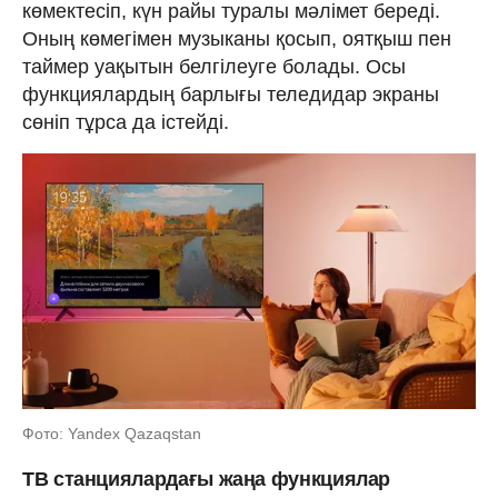
көмектесіп, күн райы туралы мәлімет береді.
Оның көмегімен музыканы қосып, оятқыш пен
таймер уақытын белгілеуге болады. Осы
функциялардың барлығы теледидар экраны
сөніп тұрса да істейді.
Фото: Yandex Qazaqstan
ТВ станциялардағы жаңа функциялар