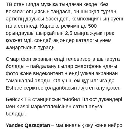
ТВ станцияда музыка тыңдаған кезде "без
вокала" опциясын таңдаса, ән шырқап тұрған
әртістің дауысы бәсеңдеп, композицияның әуені
ғана естіледі. Караоке режимінде 500
орындаушы шырқайтын 2,5 мыңға жуық трек
қолжетімді, сондай-ақ әндер каталогы үнемі
жаңартылып тұрады.
Смартфон экранын енді телевизорға шығаруға
болады – пайдаланушылар смартфонындағы
фото және видеконтентін енді үлкен экраннан
тамашалай алады. Ол үшін екі құрылғыға да
Eshare серіктес қолданбасын жүктеп алу қажет.
Бейсик ТВ станциясын "Мобил Плюс" дүкендері
мен Kaspi маркетплейсінен сатып алуға
болады.
Yandex Qazaqstan
– машиналық оқу және нейро