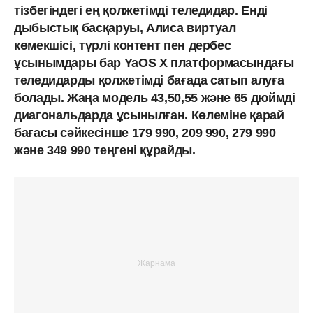
тізбегіндегі ең қолжетімді теледидар. Енді
дыбыстық басқаруы, Алиса виртуал
көмекшісі, түрлі контент пен дербес
ұсынымдары бар YaOS X платформасындағы
теледидарды қолжетімді бағада сатып алуға
болады. Жаңа модель 43,50,55 және 65 дюймді
диагональдарда ұсынылған. Көлеміне қарай
бағасы сәйкесінше 179 990, 209 990, 279 990
және 349 990 теңгені құрайды.