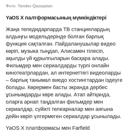
Фото: Yandex Qazaqstan
YaOS X палтформасының мүмкіндіктері
Жаңа теледидарларда ТВ станциялардың
алдыңғы модельдерінде болған барлық
функция сақталған. Пайдаланушылар видео
көріп, музыка тыңдап, Алисамен тілесіп,
ақылды үй құрылғыларын басқара алады.
Фильмдер мен сериалдарды түрлі онлайн
кинотеатрлардан, ал интернеттегі видеоларды
– барлық танымал виедо хостингтардан іздеуге
болады. Көрермен басты экранда дербес
ұсынымдарды көре алады. Атап айтқанда,
оларға арнап таңдалған фильмдер мен
сериалдар, сүйікті телеарналар мен аяғына
дейін көріп үлгермеген сериалдар ұсынылады.
YaOS X платформасы мен Farfield