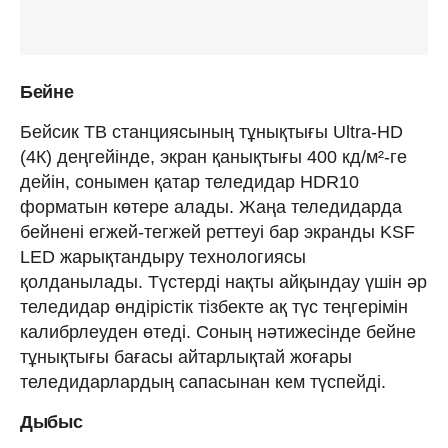
Бейне
Бейсик ТВ станциясының тұнықтығы Ultra-HD
(4К) деңгейінде, экран қанықтығы 400 кд/м²-ге
дейін, сонымен қатар теледидар HDR10
форматын көтере алады. Жаңа теледидарда
бейнені егжей-тегжей реттеуі бар экранды KSF
LED жарықтандыру технологиясы
қолданылады. Түстерді нақты айқындау үшін әр
теледидар өндірістік тізбекте ақ түс теңгерімін
калибрлеуден өтеді. Соның нәтижесінде бейне
тұнықтығы бағасы айтарлықтай жоғары
теледидарлардың сапасынан кем түспейді.
Дыбыс