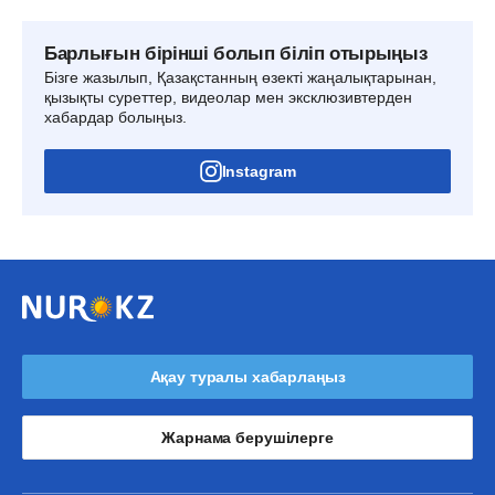
Барлығын бірінші болып біліп отырыңыз
Бізге жазылып, Қазақстанның өзекті жаңалықтарынан,
қызықты суреттер, видеолар мен эксклюзивтерден
хабардар болыңыз.
Instagram
Ақау туралы хабарлаңыз
Жарнама берушілерге