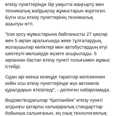
өткізу пункттерінде бір уақытта жаңғырту мен
техникалық жабдықтау жұмыстарын жүргізген.
Бүгін осы өткізу пункттерінің техникалық
ашылуы өтті.
"Іске қосу жұмыстарына байланысты 27 қаңтар
мен 5 ақпан аралығында жеке тұлғалардың,
жолаушылар көліктері мен автобустардың өтуі
шектеулі мөлшерде жүзеге асырылады. 5
ақпаннан бастап өткізу пункті толығымен жұмыс
істейді.
Одан әрі екінші кезеңде тараптар келіскеннен
кейін осы өткізу пункттерінде жүк автокөлік
құралдарын өткізіледі", - делінген хабарламада.
Ведомстводағылар "Қапланбек" өткізу пункті
алдыңғы қатарлы халықаралық стандарттар
бойынша салынғанын, ең озық технологиялық