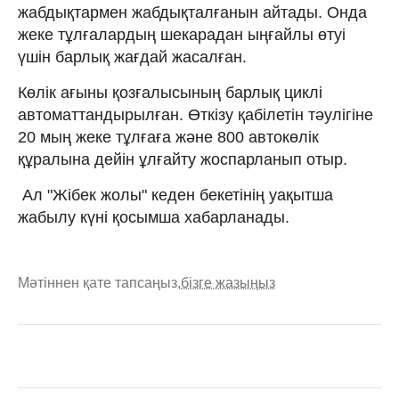
жабдықтармен жабдықталғанын айтады. Онда
жеке тұлғалардың шекарадан ыңғайлы өтуі
үшін барлық жағдай жасалған.
Көлік ағыны қозғалысының барлық циклі
автоматтандырылған. Өткізу қабілетін тәулігіне
20 мың жеке тұлғаға және 800 автокөлік
құралына дейін ұлғайту жоспарланып отыр.
Ал "Жібек жолы" кеден бекетінің уақытша
жабылу күні қосымша хабарланады.
Мәтіннен қате тапсаңыз,
бізге жазыңыз