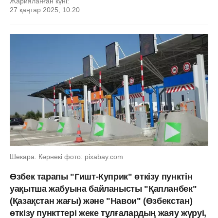
Жарияланған күні:
27 қаңтар 2025, 10:20
Шекара. Көрнекі фото: pixabay.com
Өзбек тарапы "Гишт-Куприк" өткізу пунктін
уақытша жабуына байланысты "Қапланбек"
(Қазақстан жағы) және "Навои" (Өзбекстан)
өткізу пункттері жеке тұлғалардың жаяу жүруі,