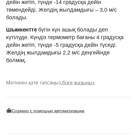
дейін жетіп, түнде -14 градусқа дейін
төмендейді. Желдің жылдамдығы – 3,0 м/с
болады.
Шымкентте
бүгін күн ашық болады деп
күтілуде. Күндіз термометр бағаны 4 градусқа
дейін жетіп, түнде -5 градусқа дейін түседі.
Желдің жылдамдығы 2,2 м/с деңгейінде
болмақ.
Мәтіннен қате тапсаңыз,
бізге жазыңыз
Создано с помощью автоматизации