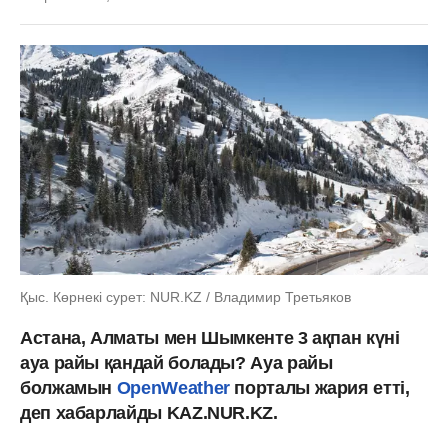
Қыс. Көрнекі сурет: NUR.KZ / Владимир Третьяков
Астана, Алматы мен Шымкенте 3 ақпан күні
ауа райы қандай болады? Ауа райы
болжамын
OpenWeather
порталы жария етті,
деп хабарлайды KAZ.NUR.KZ.