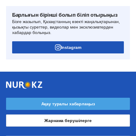
Барлығын бірінші болып біліп отырыңыз
Бізге жазылып, Қазақстанның өзекті жаңалықтарынан,
қызықты суреттер, видеолар мен эксклюзивтерден
хабардар болыңыз.
Instagram
Ақау туралы хабарлаңыз
Жарнама берушілерге