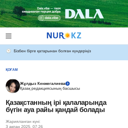
Бізбен бірге қатарынан болған күндеріңіз
ҚОҒАМ
Жұлдыз Кенжегалиева
Қазақ редакциясының басшысы
Қазақстанның ірі қалаларында
бүгін ауа райы қандай болады
Жарияланған күні:
3 ақпан 2025, 07:26