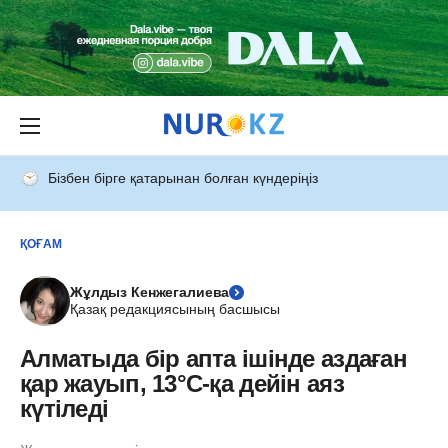
Бізбен бірге қатарынан болған күндеріңіз
ҚОҒАМ
Жұлдыз Кенжегалиева
Қазақ редакциясының басшысы
Алматыда бір апта ішінде аздаған
қар жауып, 13°C-қа дейін аяз
күтіледі