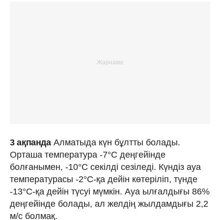
3 ақпанда
Алматыда күн бұлтты болады.
Орташа температура -7°C деңгейінде
болғанымен, -10°C секілді сезіледі. Күндіз ауа
температурасы -2°C-қа дейін көтеріліп, түнде
-13°C-қа дейін түсуі мүмкін. Ауа ылғалдығы 86%
деңгейінде болады, ал желдің жылдамдығы 2,2
м/с болмақ.