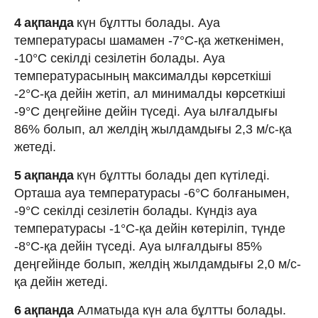
4 ақпанда
күн бұлтты болады. Ауа
температурасы шамамен -7°C-қа жеткенімен,
-10°C секілді сезілетін болады. Ауа
температурасының максималды көрсеткіші
-2°C-қа дейін жетіп, ал минималды көрсеткіші
-9°C деңгейіне дейін түседі. Ауа ылғалдығы
86% болып, ал желдің жылдамдығы 2,3 м/с-қа
жетеді.
5 ақпанда
күн бұлтты болады деп күтіледі.
Орташа ауа температурасы -6°C болғанымен,
-9°C секілді сезілетін болады. Күндіз ауа
температурасы -1°C-қа дейін көтеріліп, түнде
-8°C-қа дейін түседі. Ауа ылғалдығы 85%
деңгейінде болып, желдің жылдамдығы 2,0 м/с-
қа дейін жетеді.
6 ақпанда
Алматыда күн ала бұлтты болады.