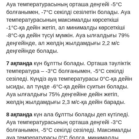
Ауа температурасының орташа деңгейі -5°C
болғанымен, -7°C секілді сезілетін болады. Ауа
температурасының максималды көрсеткіші
-1°C-қа дейін жетіп, ал минималды көрсеткіші
-8°C-қа дейін түсуі мүмкін. Ауа ылғалдығы 79%
деңгейінде, ал желдің жылдамдығы 2,2 м/с
деңгейінде болады.
7 ақпанда
күн бұлтты болады. Орташа тәуліктік
температура – -3°C болғанымен, -5°C секілді
сезіледі. Күндіз ауа температурасы 0°C-қа дейін
ысиды, ал түнде -6°C-қа дейін суитын болады.
Ауа ылғалдығы 75% деңгейіне дейін жетіп,
желдің жылдамдығы 2,3 м/с-қа дейін барады.
8 ақпанда
күн ала бұлтты болады деп күтіледі.
Ауа температурасының орташа деңгейі -3°C
болғанымен, -5°C секілді сезіледі. Максималды
ауа температурасы 0°C болса, минималды