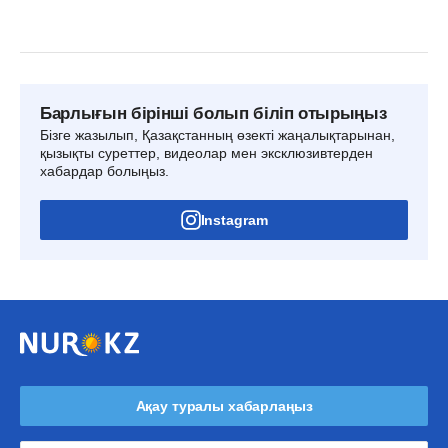
Барлығын бірінші болып біліп отырыңыз
Бізге жазылып, Қазақстанның өзекті жаңалықтарынан,
қызықты суреттер, видеолар мен эксклюзивтерден
хабардар болыңыз.
Instagram
Ақау туралы хабарлаңыз