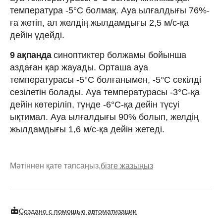
температура -5°C болмақ. Ауа ылғалдығы 76%-
ға жетіп, ал желдің жылдамдығы 2,5 м/с-қа
дейін үдейді.
9 ақпанда
синоптиктер болжамы бойынша
аздаған қар жауады. Орташа ауа
температурасы -5°C болғанымен, -5°C секілді
сезілетін болады. Ауа температурасы -3°C-қа
дейін көтеріліп, түнде -6°C-қа дейін түсуі
ықтимал. Ауа ылғалдығы 90% болып, желдің
жылдамдығы 1,6 м/с-қа дейін жетеді.
Мәтіннен қате тапсаңыз,
бізге жазыңыз
Создано с помощью автоматизации