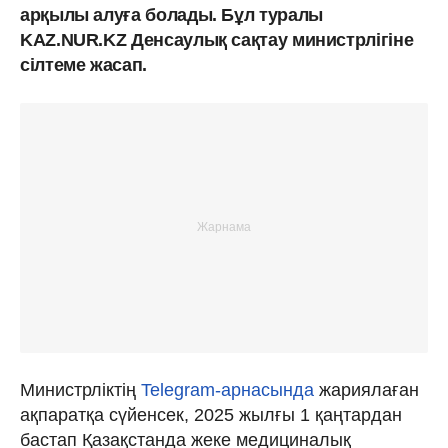
арқылы алуға болады. Бұл туралы
KAZ.NUR.KZ Денсаулық сақтау министрлігіне
сілтеме жасап.
Министрліктің
Telegram-арнасында
жариялаған
ақпаратқа сүйенсек, 2025 жылғы 1 қаңтардан
бастап Қазақстанда жеке медициналық