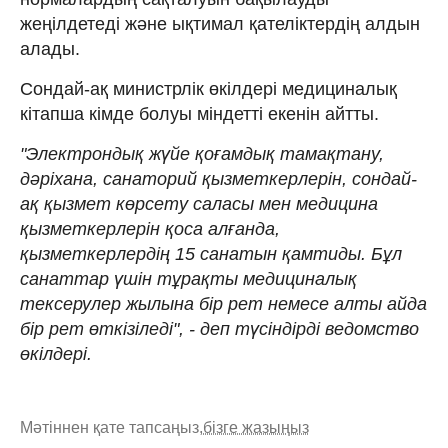
жеңілдетеді және ықтимал қателіктердің алдын
алады.
Сондай-ақ министрлік өкілдері медициналық
кітапша кімде болуы міндетті екенін айтты.
"Электрондық жүйе қоғамдық тамақтану,
дәріхана, санаторий қызметкерлерін, сондай-
ақ қызмет көрсету саласы мен медицина
қызметкерлерін қоса алғанда,
қызметкерлердің 15 санатын қамтиды. Бұл
санаттар үшін тұрақты медициналық
тексерулер жылына бір рет немесе алты айда
бір рет өткізіледі", - деп түсіндірді ведомство
өкілдері.
Мәтіннен қате тапсаңыз,
бізге жазыңыз