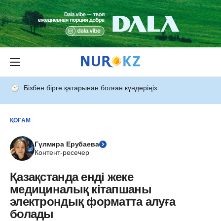
Бізбен бірге қатарынан болған күндеріңіз
ҚОҒАМ
Гүлмира Ерубаева
Контент-ресечер
Қазақстанда енді жеке
медициналық кітапшаны
электрондық форматта алуға
болады