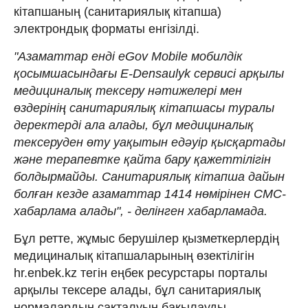
кітапшаның (санитариялық кітапша)
электрондық форматы енгізілді.
"Азаматтар енді eGov Mobile мобилдік
қосымшасындағы E-Densaulyk сервисі арқылы
медициналық тексеру нәтижелері мен
өздерінің санитариялық кітапшасы туралы
деректерді ала алады, бұл медициналық
тексеруден өту уақытын едәуір қысқартады
және терапевтке қайта бару қажеттілігін
болдырмайды. Санитариялық кітапша дайын
болған кезде азаматтар 1414 нөмірінен СМС-
хабарлама алады", - делінген хабарламада.
Бұл ретте, жұмыс берушілер қызметкерлердің
медициналық кітапшаларының өзектілігін
hr.enbek.kz тегін еңбек ресурстары порталы
арқылы тексере алады, бұл санитариялық
нормалардың сақталуын бақылауды