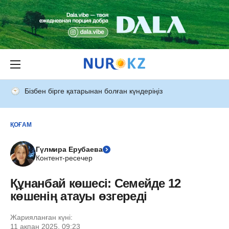
Бізбен бірге қатарынан болған күндеріңіз
ҚОҒАМ
Гүлмира Ерубаева
Контент-ресечер
Құнанбай көшесі: Семейде 12
көшенің атауы өзгереді
Жарияланған күні:
11 ақпан 2025, 09:23