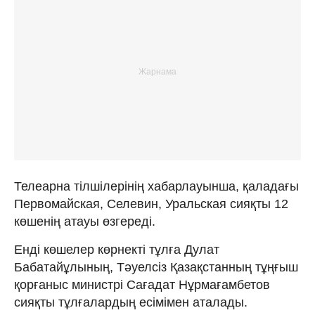
Телеарна тілшілерінің хабарлауынша, қаладағы
Первомайская, Селевин, Уральская сияқты 12
көшенің атауы өзгереді.
Енді көшелер көрнекті тұлға Дулат
Бабатайұлының, Тәуелсіз Қазақстанның тұңғыш
қорғаныс министрі Сағадат Нұрмағамбетов
сияқты тұлғалардың есімімен аталады.