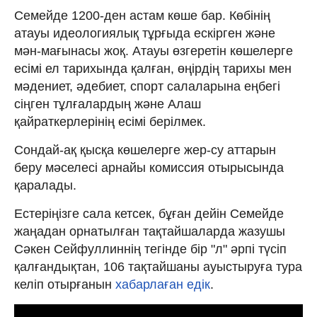
Семейде 1200-ден астам көше бар. Көбінің
атауы идеологиялық тұрғыда ескірген және
мән-мағынасы жоқ. Атауы өзгеретін көшелерге
есімі ел тарихында қалған, өңірдің тарихы мен
мәдениет, әдебиет, спорт салаларына еңбегі
сіңген тұлғалардың және Алаш
қайраткерлерінің есімі берілмек.
Сондай-ақ қысқа көшелерге жер-су аттарын
беру мәселесі арнайы комиссия отырысында
қаралады.
Естеріңізге сала кетсек, бұған дейін Семейде
жаңадан орнатылған тақтайшаларда жазушы
Сәкен Сейфуллиннің тегінде бір "л" әрпі түсіп
қалғандықтан, 106 тақтайшаны ауыстыруға тура
келіп отырғанын
хабарлаған едік
.