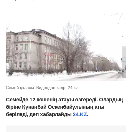
Семей қаласы. Видеодан кадр: 24.kz
Семейде 12 көшенің атауы өзгереді. Олардың
біріне Құнанбай Өскенбайұлының аты
беріледі, деп хабарлайды
24.KZ
.