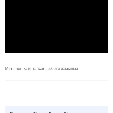
Мәтіннен қате тапсаңыз,
бізге жазыңыз