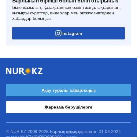
Барлығын бірінші болып біліп отырыңыз
Бізге жазылып, Қазақстанның өзекті жаңалықтарынан,
қызықты суреттер, видеолар мен эксклюзивтерден
хабардар болыңыз.
Instagram
Ақау туралы хабарлаңыз
Жарнама берушілерге
® NUR.KZ 2009-2026 Барлық құқық қорғалған 01.08.2024