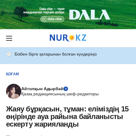
Бізбен бірге қатарынан болған күндеріңіз
ҚОҒАМ
Айтолқын Адырбай
Қазақ редакциясының шеф-редакторы
Жаяу бұрқасын, тұман: еліміздің 15
өңірінде ауа райына байланысты
ескерту жарияланды