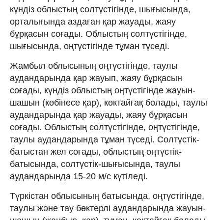
күндіз облыстың солтүстігінде, шығысында,
орталығында аздаған қар жауады, жаяу
бұрқасын соғады. Облыстың солтүстігінде,
шығысында, оңтүстігінде тұман түседі.
Жамбыл облысының оңтүстігінде, таулы
аудандарында қар жауып, жаяу бұрқасын
соғады, күндіз облыстың оңтүстігінде жауын-
шашын (көбінесе қар), көктайғақ болады, таулы
аудандарында қар жауады, жаяу бұрқасын
соғады. Облыстың солтүстігінде, оңтүстігінде,
таулы аудандарында тұман түседі. Солтүстік-
батыстан жел соғады, облыстың оңтүстік-
батысында, солтүстік-шығысында, таулы
аудандарында 15-20 м/с күтіледі.
Түркістан облысының батысында, оңтүстігінде,
таулы және тау бөктерлі аудандарында жауын-