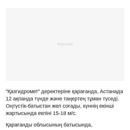
"Қазгидромет" деректеріне қарағанда, Астанада
12 ақпанда түнде және таңертең тұман түседі.
Оңтүстік-батыстан жел соғады, күннің екінші
жартысында екпіні 15-18 м/с.
Қарағанды облысының батысында,