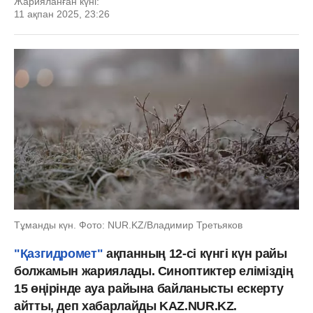
Жарияланған күні:
11 ақпан 2025, 23:26
Тұманды күн. Фото: NUR.KZ/Владимир Третьяков
"Қазгидромет"
ақпанның 12-сі күнгі күн райы
болжамын жариялады. Синоптиктер еліміздің
15 өңірінде ауа райына байланысты ескерту
айтты, деп хабарлайды KAZ.NUR.KZ.