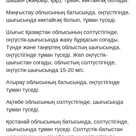
шашын (жаңбыр, қар), тұман, көктайғақ болады.
Маңғыстау облысының батысында, оңтүстігінде,
шығысында көктайғақ болып, тұман түседі.
Шығыс Қазақстан облысының солтүстігінде,
оңтүстік-шығысында жаяу бұрқасын соғады.
Түнде және таңертең облыстың шығысында,
оңтүстігінде тұман түседі. Жел оңтүстік-
шығыстан соғады, облыстың солтүстігінде,
оңтүстік-шығысында 15-20 м/с.
Атырау облысының батысында, оңтүстігінде
тұман түседі.
Ақтөбе облысының солтүстігінде, шығысында
тұман түседі.
Қостанай облысының батысында, солтүстігінде,
шығысында тұман түседі. Солтүстік-батыстан