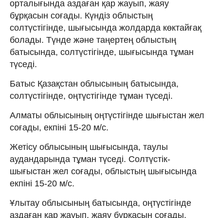
орталығында аздаған қар жауып, жаяу
бұрқасын соғады. Күндіз облыстың
солтүстігінде, шығысында жолдарда көктайғақ
болады. Түнде және таңертең облыстың
батысында, солтүстігінде, шығысында тұман
түседі.
Батыс Қазақстан облысының батысында,
солтүстігінде, оңтүстігінде тұман түседі.
Алматы облысының оңтүстігінде шығыстан жел
соғады, екпіні 15-20 м/с.
Жетісу облысының шығысында, таулы
аудандарында тұман түседі. Солтүстік-
шығыстан жел соғады, облыстың шығысында
екпіні 15-20 м/с.
Ұлытау облысының батысында, оңтүстігінде
аздаған қар жауып, жаяу бұрқасын соғады,