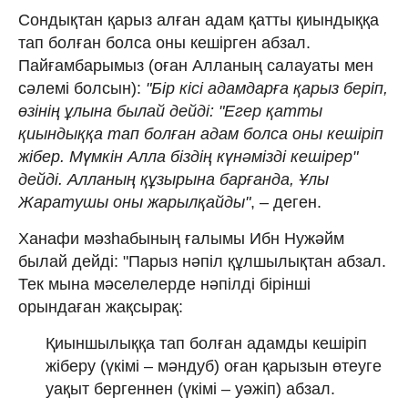
Сондықтан қарыз алған адам қатты қиындыққа
тап болған болса оны кешірген абзал.
Пайғамбарымыз (оған Алланың салауаты мен
сәлемі болсын):
"Бір кісі адамдарға қарыз беріп,
өзінің ұлына былай дейді:
"Егер қатты
қиындыққа тап болған адам болса оны кешіріп
жібер. Мүмкін Алла біздің күнәмізді кешірер"
дейді. Алланың құзырына барғанда, Ұлы
Жаратушы оны жарылқайды"
, – деген.
Ханафи мәзһабының ғалымы Ибн Нужәйм
былай дейді: "Парыз нәпіл құлшылықтан абзал.
Тек мына мәселелерде нәпілді бірінші
орындаған жақсырақ:
Қиыншылыққа тап болған адамды кешіріп
жіберу (үкімі – мәндуб) оған қарызын өтеуге
уақыт бергеннен (үкімі – уәжіп) абзал.