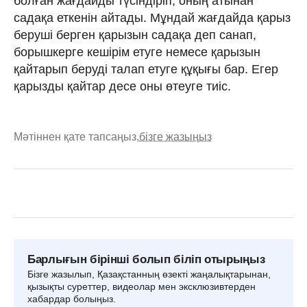
болған жағдайды түсіндіріп, оның атынан
садақа еткенін айтады. Мұндай жағдайда қарыз
беруші берген қарызын садақа деп санап,
борышкерге кешірім етуге немесе қарызын
қайтарып беруді талап етуге құқығы бар. Егер
қарызды қайтар десе оны өтеуге тиіс.
Мәтіннен қате тапсаңыз,
бізге жазыңыз
Барлығын бірінші болып біліп отырыңыз
Бізге жазылып, Қазақстанның өзекті жаңалықтарынан,
қызықты суреттер, видеолар мен эксклюзивтерден
хабардар болыңыз.