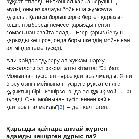
рұқсат етіледі. Өйткені ол қарыз берушінің
мүлкі, оны өз қалауы бойынша жұмсауға
құқылы. Қаласа борышкерге берген қарызын
кешіріп жібереді немесе қарызды негізгі
сомасынан азайта алады. Егер қарыз беруші
қарызды кешірсе, онда борышкердің мойнынан
ол міндеттеме түседі.
Али Хайдар "Дурәру әл-хуккәм шәрху
мәжәлләти әл-әхкәм" атты кітапта: "51-бап:
Мойыннан түсірген нәрсе қайтарылмайды. Яғни
біреу өзінің мойнынан түсіруге рұқсат етілген
құқықтың бірін кешірсе, онда ол құқық мойнынан
түседі. Оны мойнынан түсіргеннен кейін
қайтарып алмайды"
[3]
, – деп келтірген.
Қарызды қайтара алмай жүрген
адамды кешірген дұрыс па?