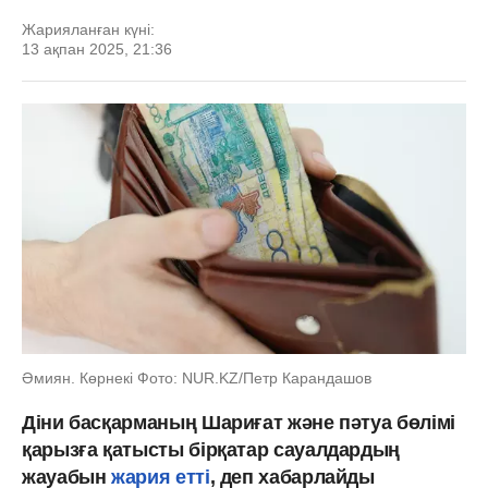
Жарияланған күні:
13 ақпан 2025, 21:36
Әмиян. Көрнекі Фото: NUR.KZ/Петр Карандашов
Діни басқарманың Шариғат және пәтуа бөлімі
қарызға қатысты бірқатар сауалдардың
жауабын
жария етті
, деп хабарлайды