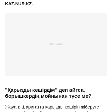
KAZ.NUR.KZ.
"Қарызды кешірдім" деп айтса,
борышкердің мойнынан түсе ме?
Жауап: Шариғатта қарызды кешіріп жіберуге