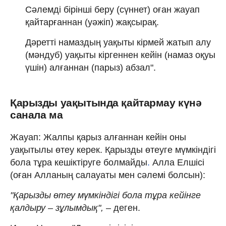
Сәлемді бірінші беру (сүннет) оған жауап
қайтарғаннан (уәжіп) жақсырақ.
Дәретті намаздың уақыты кірмей жатып алу
(мәндуб) уақыты кіргеннен кейін (намаз оқуы
үшін) алғаннан (парыз) абзал".
Қарызды уақытында қайтармау күнә
санала ма
Жауап: Жалпы қарыз алғаннан кейін оны
уақытылы өтеу керек. Қарызды өтеуге мүмкіндігі
бола тұра кешіктіруге болмайды
.
Алла Елшісі
(оған Алланың салауаты мен сәлемі болсын):
"Қарызды өтеу мүмкіндігі бола тұра кейінге
қалдыру – зұлымдық",
– деген.