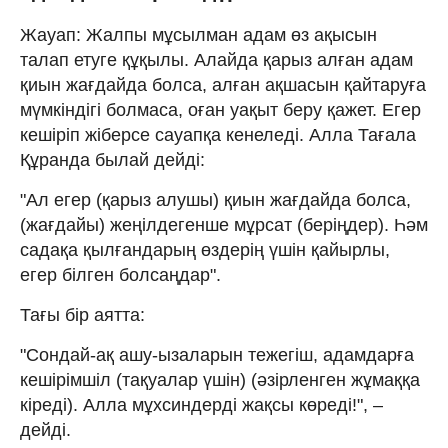
Жауап: Жалпы мұсылман адам өз ақысын
талап етуге құқылы. Алайда қарыз алған адам
қиын жағдайда болса, алған ақшасын қайтаруға
мүмкіндігі болмаса, оған уақыт беру қажет. Егер
кешіріп жіберсе сауапқа кенеледі. Алла Тағала
Құранда былай дейді:
"Ал егер (қарыз алушы) қиын жағдайда болса,
(жағдайы) жеңілдегенше мұрсат (беріңдер). Һәм
садақа қылғандарың өздерің үшін қайырлы,
егер білген болсаңдар".
Тағы бір аятта:
"Сондай-ақ ашу-ызаларын тежегіш, адамдарға
кешірімшіл (тақуалар үшін) (әзірленген жұмаққа
кіреді). Алла мұхсиндерді жақсы көреді!", –
дейді.