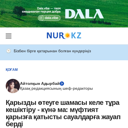
Бізбен бірге қатарынан болған күндеріңіз
ҚОҒАМ
Айтолқын Адырбай
Қазақ редакциясының шеф-редакторы
Қарызды өтеуге шамасы келе тұра
кешіктіру - күнә ма: мүфтият
қарызға қатысты сауалдарға жауап
берді