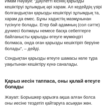
Имам Нәуауи: "Дәулетті кісінің қарызды
кешіктіруі зұлымдық әрі харам. Ал кедейдің үзірі
болғандықтан қарызды кешіктіруі зұлымдық та,
харам да емес. Бұны хадистің мазмұнынан
түсінуге болады. Егер бай адамның (сол сәтте)
дүниесі болмауы немесе басқа себептерге
байланысты қарызды өтеуге мүмкіндігі
болмаса, онда оған қарызды кешіктіріп беруіне
болады", – дейді.
Сондықтан қарызды өтеуге шамасы келе тұра
уақытынан кешіктіру күнә саналады.
Қарыз иесін таппаса, оны қалай өтеуге
болады
Жауап: Борышкер қарызға ақша алған болса
оны иесіне тездетіп қайтаруға асыққан жөн.