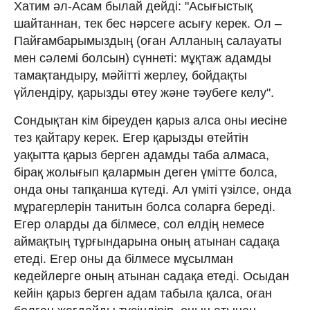
Хатим әл-Асам былай дейді: "Асығыстық
шайтаннан, тек бес нәрсеге асығу керек. Ол –
Пайғамбарымыздың (оған Алланың салауаты
мен сәлемі болсын) сүннеті: мұқтаж адамды
тамақтандыру, мәйітті жерлеу, бойдақты
үйлендіру, қарызды өтеу және тәубеге келу".
Сондықтан кім біреуден қарыз алса оны иесіне
тез қайтару керек. Егер қарызды өтейтін
уақытта қарыз берген адамды таба алмаса,
бірақ жолығып қалармын деген үмітте болса,
онда оны тапқанша күтеді. Ал үміті үзілсе, онда
мұрагерлерін танитын болса соларға береді.
Егер оларды да білмесе, сол елдің немесе
аймақтың тұрғындарына оның атынан садақа
етеді. Егер оны да білмесе мұсылман
кедейлерге оның атынан садақа етеді. Осыдан
кейін қарыз берген адам табыла қалса, оған