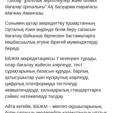
"Талдау" ұлттық зерттеулер және білімді
бағалау орталығы" АҚ басқарма төрағасы
Мағжан Аманғазы.
Сонымен қатар аккредиттеу Қазақстанның
Орталық Азия өңірінде білім беру сапасын
бағалау бойынша бірлескен бастамаларға
көшбасшылық етуіне бірегей мүмкіндіктерді
береді.
ББЖМ аккредитациясы 7 кезеңнен тұрады,
олар бағалау жүйесін әзірлеуді, тест
сұрақтарының базасын құруды, барлық
қатысушылар үшін нұсқаулық әзірлеуді,
цифрлық платформада тестілеуді
әкімшілендіруді, халықаралық стандарттарға
сәйкес нәтижелерді талдау.
Айта кетейік, ББЖМ – мектеп оқушыларының
білім сапасын зерделейтін қазақстандық ұлттық