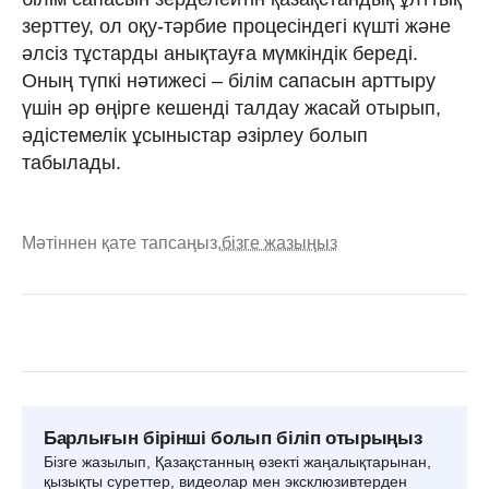
зерттеу, ол оқу-тәрбие процесіндегі күшті және
әлсіз тұстарды анықтауға мүмкіндік береді.
Оның түпкі нәтижесі – білім сапасын арттыру
үшін әр өңірге кешенді талдау жасай отырып,
әдістемелік ұсыныстар әзірлеу болып
табылады.
Мәтіннен қате тапсаңыз,
бізге жазыңыз
Барлығын бірінші болып біліп отырыңыз
Бізге жазылып, Қазақстанның өзекті жаңалықтарынан,
қызықты суреттер, видеолар мен эксклюзивтерден