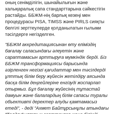
оның сенімділігін, шынайылығын және
халықаралық сапа стандарттарына сәйкестігін
растайды. ББЖМ-нің барлық кезеңі мен
процедурасы PISA, TIMSS және PIRLS сияқты
белгілі зерттеулерде қолданылатын ғылыми
тәсілдерге негізделген.
"ББЖМ аккредитациясынан өту еліміздің
бағалау саласындағы әлеуетін және
сараптамасын арттыруға мүмкіндік берді. Біз
ББЖМ трансформациясы барысында
әзірленген негізгі қағидаттар мен тәсілдерді
ұлттық білім беру жүйесін жетілдіру аясында
басқа білім деңгейлеріне енгізуді жоспарлап
отырмыз. Бұл бағалау жүйесінің тұтастай
дамуын және балалардың білім сапасы туралы
объективті деректер алуды қамтамасыз
етеді", - деді "Ахмет Байтұрсынұлы атындағы