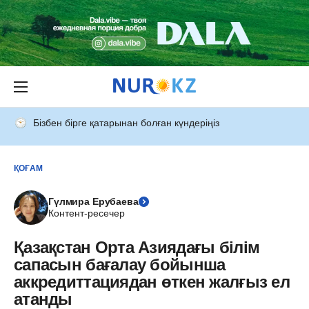
Бізбен бірге қатарынан болған күндеріңіз
ҚОҒАМ
Гүлмира Ерубаева
Контент-ресечер
Қазақстан Орта Азиядағы білім
сапасын бағалау бойынша
аккредиттациядан өткен жалғыз ел
атанды