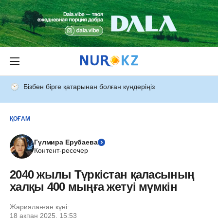
Бізбен бірге қатарынан болған күндеріңіз
ҚОҒАМ
Гүлмира Ерубаева
Контент-ресечер
2040 жылы Түркістан қаласының
халқы 400 мыңға жетуі мүмкін
Жарияланған күні:
18 ақпан 2025, 15:53