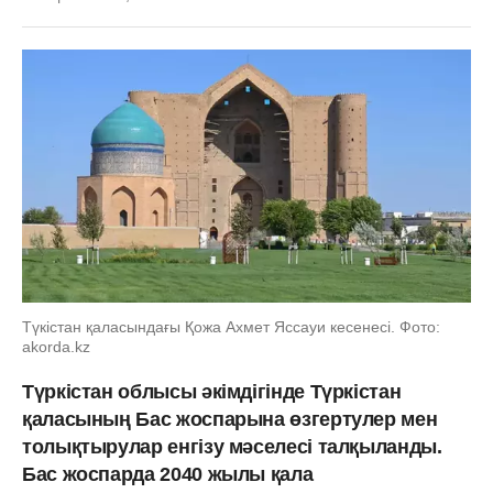
Түкістан қаласындағы Қожа Ахмет Яссауи кесенесі. Фото:
akorda.kz
Түркістан облысы әкімдігінде Түркістан
қаласының Бас жоспарына өзгертулер мен
толықтырулар енгізу мәселесі талқыланды.
Бас жоспарда 2040 жылы қала