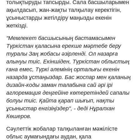
толықтыруды тапсырды. Сала басшыларымен
ақылдасып, жан-жақты талқылау керектігін,
ұсыныстарды жетілдіру маңызды екенін
жеткізді.
"Мемлекет басшысының бастамасымен
Түркістан қаласына ерекше мәртебе беру
туралы Заң жобасы әзірленді. Ол назарға
алынуы тиіс. Екіншіден, Түркістан облыстың
ғана емес, Түркі әлемінің орталығы екенін
назарда ұстаңыздар. Бас жоспар мен қаланың
дизайн-коды заман талабына сай әрі ірі
аглоремация деңгейіне көтеретіндей сапалы
болуы тиіс. Қайта қарап шығып, нақты
ұсыныстар енгізіңіздер", - деді Нұралхан
Көшеров.
Сәулеттік жобалар талқыланған мәжілісте
облыс аумағындағы аудан, қала