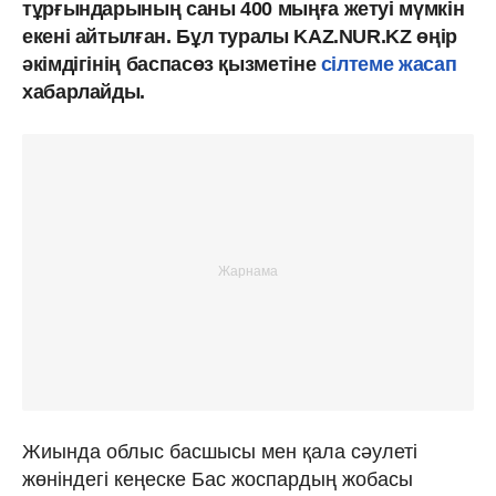
тұрғындарының саны 400 мыңға жетуі мүмкін
екені айтылған. Бұл туралы KAZ.NUR.KZ өңір
әкімдігінің баспасөз қызметіне
сілтеме жасап
хабарлайды.
Жиында облыс басшысы мен қала сәулеті
жөніндегі кеңеске Бас жоспардың жобасы