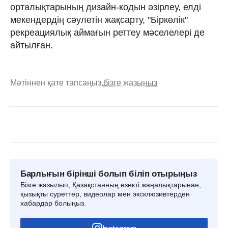
орталықтарының дизайн-кодын әзірлеу, елді
мекендердің сәулетін жақсарту, "Біркөлік"
рекреациялық аймағын реттеу мәселелері де
айтылған.
Мәтіннен қате тапсаңыз,
бізге жазыңыз
Барлығын бірінші болып біліп отырыңыз
Бізге жазылып, Қазақстанның өзекті жаңалықтарынан,
қызықты суреттер, видеолар мен эксклюзивтерден
хабардар болыңыз.
Instagram