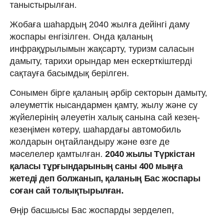
таныстырылған.
Жобаға шаһардың 2040 жылға дейінгі даму
жоспары енгізілген. Онда қаланың
инфрақұрылымын жақсарту, туризм саласын
дамыту, тарихи орындар мен ескерткіштерді
сақтауға басымдық берілген.
Сонымен бірге қаланың әрбір секторын дамыту,
әлеуметтік нысандармен қамту, жылу және су
жүйелерінің әлеуетін халық санына сай кезең-
кезеңімен көтеру, шаһардағы автомобиль
жолдарын оңтайландыру және өзге де
мәселелер қамтылған.
2040 жылы Түркістан
қаласы тұрғындарының саны 400 мыңға
жетеді деп болжанып, қаланың Бас жоспары
соған сай толықтырылған.
Өңір басшысы Бас жоспарды зерделеп,