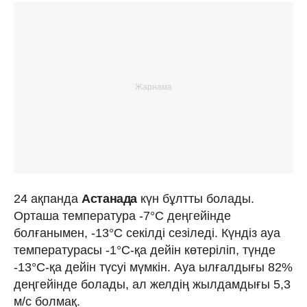
24 ақпанда
Астанада
күн бұлтты болады.
Орташа температура -7°C деңгейінде
болғанымен, -13°C секілді сезіледі. Күндіз ауа
температурасы -1°C-қа дейін көтеріліп, түнде
-13°C-қа дейін түсуі мүмкін. Ауа ылғалдығы 82%
деңгейінде болады, ал желдің жылдамдығы 5,3
м/с болмақ.