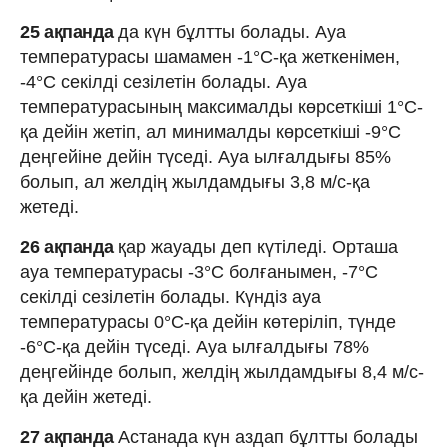
25 ақпанда
да күн бұлтты болады. Ауа
температурасы шамамен -1°C-қа жеткенімен,
-4°C секілді сезілетін болады. Ауа
температурасының максималды көрсеткіші 1°C-
қа дейін жетіп, ал минималды көрсеткіші -9°C
деңгейіне дейін түседі. Ауа ылғалдығы 85%
болып, ал желдің жылдамдығы 3,8 м/с-қа
жетеді.
26 ақпанда
қар жауады деп күтіледі. Орташа
ауа температурасы -3°C болғанымен, -7°C
секілді сезілетін болады. Күндіз ауа
температурасы 0°C-қа дейін көтеріліп, түнде
-6°C-қа дейін түседі. Ауа ылғалдығы 78%
деңгейінде болып, желдің жылдамдығы 8,4 м/с-
қа дейін жетеді.
27 ақпанда
Астанада күн аздап бұлтты болады