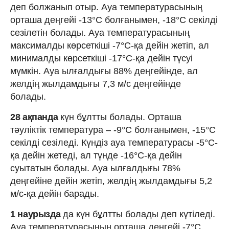
деп болжанып отыр. Ауа температурасының
орташа деңгейі -13°C болғанымен, -18°C секілді
сезілетін болады. Ауа температурасының
максималды көрсеткіші -7°C-қа дейін жетіп, ал
минималды көрсеткіші -17°C-қа дейін түсуі
мүмкін. Ауа ылғалдығы 88% деңгейінде, ал
желдің жылдамдығы 7,3 м/с деңгейінде
болады.
28 ақпанда
күн бұлтты болады. Орташа
тәуліктік температура – -9°C болғанымен, -15°C
секілді сезіледі. Күндіз ауа температурасы -5°C-
қа дейін жетеді, ал түнде -16°C-қа дейін
суытатын болады. Ауа ылғалдығы 78%
деңгейіне дейін жетіп, желдің жылдамдығы 5,2
м/с-қа дейін барады.
1 наурызда
да күн бұлтты болады деп күтіледі.
Ауа температурасының орташа деңгейі -7°C