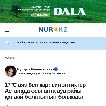
Бізбен бірге қатарынан болған күндеріңіз
ҚОҒАМ
Жұлдыз Кенжегалиева
Қазақ редакциясының басшысы
17°C аяз бен қар: синоптиктер
Астанада осы апта ауа райы
қандай болатынын болжады