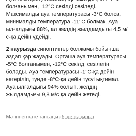
болғанымен, -12°C секілді сезіледі.
Максималды ауа температурасы -3°C болса,
минималды температура -11°C болмақ. Ауа
ылғалдығы 88%, ал желдің жылдамдығы 4,5 м/
с-қа дейін үдейді.
2 наурызда
синоптиктер болжамы бойынша
аздап қар жауады. Орташа ауа температурасы
-5°C болғанымен, -12°C секілді сезілетін
болады. Ауа температурасы -1°C-қа дейін
көтеріліп, түнде -8°C-қа дейін түсуі ықтимал.
Ауа ылғалдығы 94% болып, желдің
жылдамдығы 9,8 м/с-қа дейін жетеді.
Мәтіннен қате тапсаңыз,
бізге жазыңыз