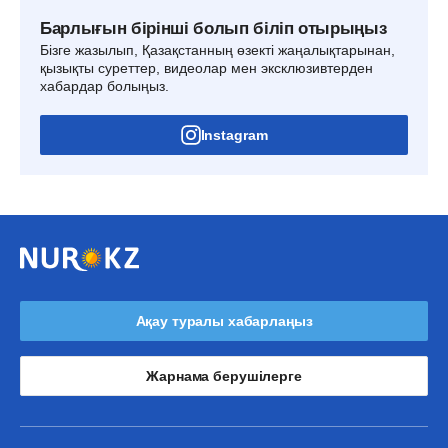
Барлығын бірінші болып біліп отырыңыз
Бізге жазылып, Қазақстанның өзекті жаңалықтарынан,
қызықты суреттер, видеолар мен эксклюзивтерден
хабардар болыңыз.
Instagram
Ақау туралы хабарлаңыз
Жарнама берушілерге