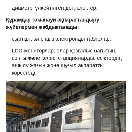
диаметрі үлкейтілген дөңгелектер.
Құрамдар заманауи ақпараттандыру
жүйелермен жабдықталады:
сыртқы және ішкі электронды таблолар;
LCD-мониторлар, олар қозғалыс бағытын,
соңғы және келесі станцияларды, есіктердің
ашылу жағын және шұғыл ақпаратты
көрсетеді.