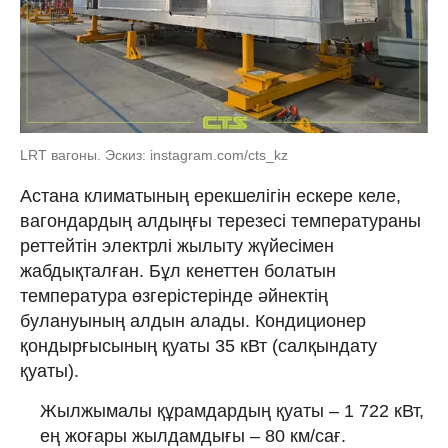
LRT вагоны. Эскиз: instagram.com/cts_kz
Астана климатының ерекшелігін ескере келе,
вагондардың алдыңғы терезесі температураны
реттейтін электрлі жылыту жүйесімен
жабдықталған. Бұл кенеттен болатын
температура өзгерістерінде әйнектің
булануының алдын алады. Кондиционер
қондырғысының қуаты 35 кВт (салқындату
қуаты).
Жылжымалы құрамдардың қуаты – 1 722 кВт,
ең жоғары жылдамдығы – 80 км/сағ.