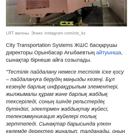
LRT вагоны. Эскиз: instagram.com/cts_kz
City Transportation Systems ЖШС басқарушы
директоры Орынбасар Ағыбаевтың
айтуынша
,
сынақтар бірнеше айға созылады.
"Тестілік пайдалану немесе тестілік іске қосу
– пайдалануға берудің маңызды кезеңі. Бұл
кезеңде барлық инфрақұрылым элементері,
жылжымалы құрам және барлық жабдық
тексеріледі, соның ішінде рельстердің
бүтіндігі, электрмен жабдықтау жүйесі,
телекоммуникация жүйелері толық
зерттеледі. Сынақтар барысында үлкен
көлемде деректер жиналып, талданады, оның