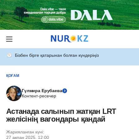
Бізбен бірге қатарынан болған күндеріңіз
ҚОҒАМ
Гүлмира Ерубаева
Контент-ресечер
Астанада салынып жатқан LRT
желісінің вагондары қандай
Жарияланған күні:
27 ақпан 2025, 12:00