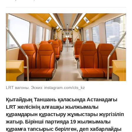
LRT вагоны. Эскиз: instagram.com/cts_kz
Қытайдың Таншань қаласында Астанадағы
LRT желісінің алғашқы жылжымалы
құрамдарын құрастыру жұмыстары жүргізіліп
жатыр. Бірінші партияда 19 жылжымалы
құрамға тапсырыс берілген, деп хабарлайды