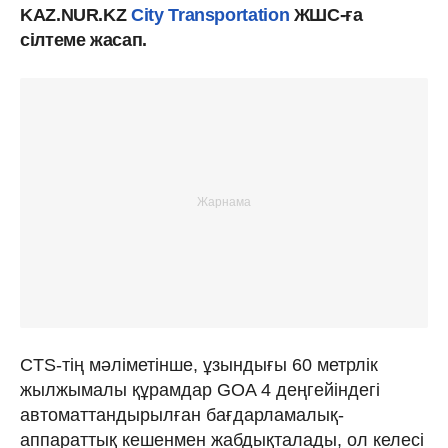
KAZ.NUR.KZ
City Transportation
ЖШС-ға
сілтеме жасап.
CTS-тің мәліметінше, ұзындығы 60 метрлік
жылжымалы құрамдар GOA 4 деңгейіндегі
автоматтандырылған бағдарламалық-
аппараттық кешенмен жабдықталады, ол келесі