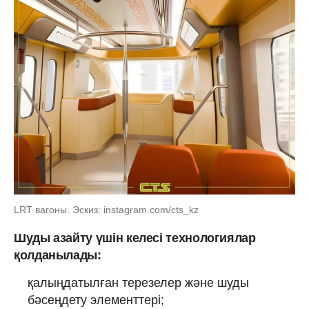
LRT вагоны. Эскиз: instagram.com/cts_kz
Шуды азайту үшін келесі технологиялар
қолданылады:
қалыңдатылған терезелер және шуды
бәсеңдету элементтері;