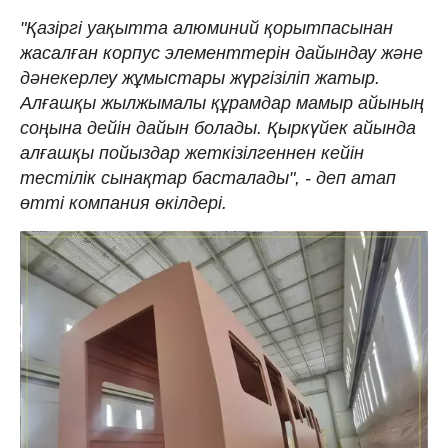
"Қазіргі уақытта алюминий қорытпасынан
жасалған корпус элементтерін дайындау және
дәнекерлеу жұмыстары жүргізіліп жатыр.
Алғашқы жылжымалы құрамдар мамыр айының
соңына дейін дайын болады. Қыркүйек айында
алғашқы пойыздар жеткізілгеннен кейін
тестілік сынақтар басталады", - деп атап
өтті компания өкілдері.