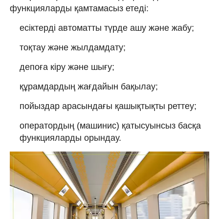
функцияларды қамтамасыз етеді:
есіктерді автоматты түрде ашу және жабу;
тоқтау және жылдамдату;
депоға кіру және шығу;
құрамдардың жағдайын бақылау;
пойыздар арасындағы қашықтықты реттеу;
оператордың (машинис) қатысуынсыз басқа
функцияларды орындау.