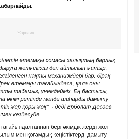
 хабарлайды.
ерілетін өтемақы сомасы халықтың барлық
дыруға жеткіліксіз деп айтылып жатыр.
лгіленген нақты механизмдері бар, бірақ
бірек өтемақы тағайындаса, қала оны
тты табамыз, үнемдейміз. Ең бастысы,
ла әкімі ретінде менде шаһарды дамыту
тік жер қоры жоқ", - деді Ерболат Досаев
мен кездесуде.
ағайындалғаннан бері әкімдік жерді жол
рылым мен қоғамдық кеңістіктерді дамыту