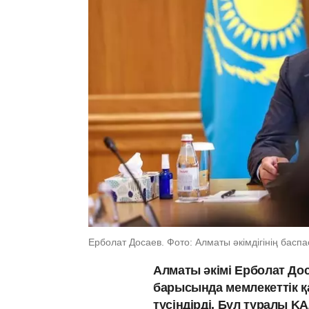
Ерболат Досаев. Фото: Алматы әкімдігінің баспа
Алматы әкімі Ерболат До
барысында мемлекеттік қаж
түсіндірді. Бұл туралы K