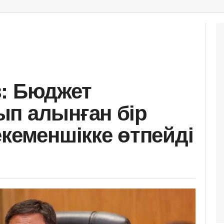
: Бюджет
п алынған бір
екеменшікке өтпейді