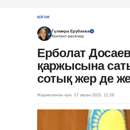
ҚОҒАМ
Гүлмира Ерубаева
Контент-ресечер
Ерболат Досаев
қаржысына саты
сотық жер де ж
Жарияланған күні:
27 ақпан 2025, 12:28