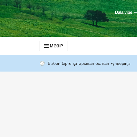
МӘЗІР
Бізбен бірге қатарынан болған күндеріңіз