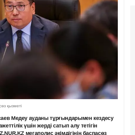
сөз қызметі
саев Медеу ауданы тұрғындарымен кездесу
еттілік үшін жерді сатып алу тетігін
AZ.NUR.KZ мегаполис әкімдігінің баспасөз