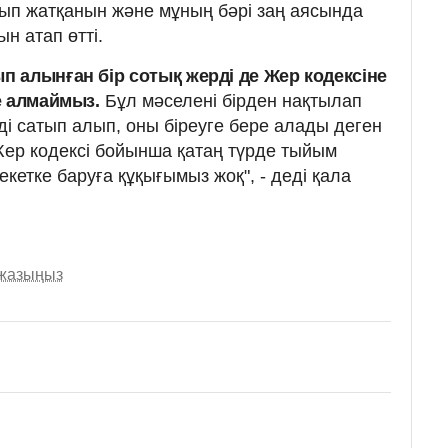
ып жатқанын және мұның бәрі заң аясында
н атап өтті.
 алынған бір сотық жерді де Жер кодексіне
е алмаймыз.
Бұл мәселені бірден нақтылап
рді сатып алып, оны біреуге бере алады деген
Жер кодексі бойынша қатаң түрде тыйым
екетке баруға құқығымыз жоқ", - деді қала
 жазыңыз