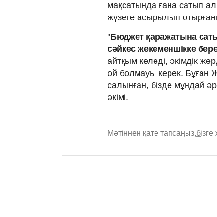
мақсатында ғана сатып ал
жүзеге асырылып отырғаны
"
Бюджет қаражатына сатып
сәйкес жекеменшікке бер
айтқым келеді, әкімдік же
ой болмауы керек. Бұған 
салынған, бізде мұндай әр
әкімі.
Мәтіннен қате тапсаңыз,
бізге