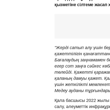
қызметіне сілтеме жасап
"Жерді сатып алу үшін б
қажеттілігін қанағаттан
Бағалаудың заңнамамен бе
егер сот заңға сәйкес кө
төлейді. Қажетті қаража
қаланың дамуы қажет. Қа
үшін жеткілікті мемлекет
Медеу ауданы тұрғындары
Қала басшысы 2022 жылы т
салу, әлеуметтік инфрақұ