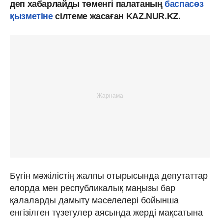
деп хабарлайды төменгі палатаның
баспасөз
қызметіне
сілтеме жасаған KAZ.NUR.KZ.
Бүгін мәжілістің жалпы отырысында депутаттар
елорда мен республикалық маңызы бар
қалаларды дамыту мәселелері бойынша
енгізілген түзетулер аясында жерді мақсатына