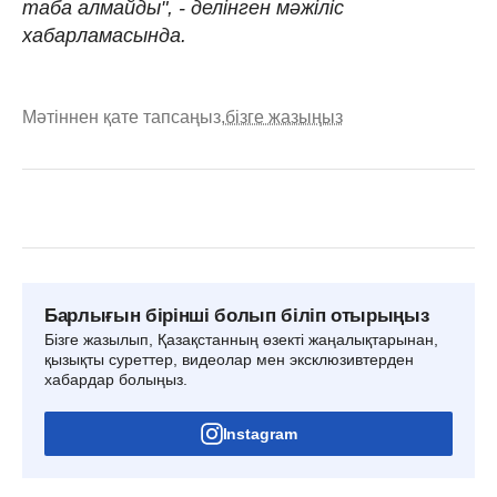
таба алмайды", - делінген мәжіліс
хабарламасында.
Мәтіннен қате тапсаңыз,
бізге жазыңыз
Барлығын бірінші болып біліп отырыңыз
Бізге жазылып, Қазақстанның өзекті жаңалықтарынан,
қызықты суреттер, видеолар мен эксклюзивтерден
хабардар болыңыз.
Instagram