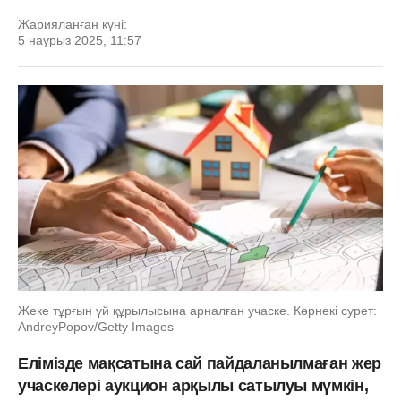
Жарияланған күні:
5 наурыз 2025, 11:57
Жеке тұрғын үй құрылысына арналған учаске. Көрнекі сурет:
AndreyPopov/Getty Images
Елімізде мақсатына сай пайдаланылмаған жер
учаскелері аукцион арқылы сатылуы мүмкін,