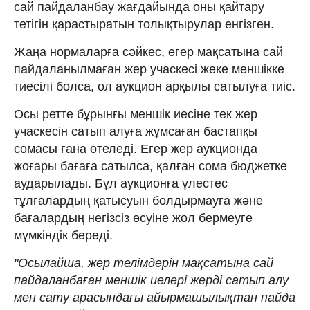
сай пайдаланбау жағдайында оны қайтару
тетігін қарастыратын толықтырулар енгізген.
Жаңа нормаларға сәйкес, егер мақсатына сай
пайдаланылмаған жер учаскесі жеке меншікке
тиесілі болса, ол аукцион арқылы сатылуға тиіс.
Осы ретте бұрынғы меншік иесіне тек жер
учаскесін сатып алуға жұмсаған бастапқы
сомасы ғана өтеледі. Егер жер аукционда
жоғары бағаға сатылса, қалған сома бюджетке
аударылады. Бұл аукционға үлестес
тұлғалардың қатысуын болдырмауға және
бағалардың негізсіз өсуіне жол бермеуге
мүмкіндік береді.
"Осылайша, жер телімдерін мақсатына сай
пайдаланбаған меншік иелері жерді сатып алу
мен сату арасындағы айырмашылықтан пайда