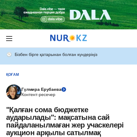
Бізбен бірге қатарынан болған күндеріңіз
ҚОҒАМ
Гүлмира Ерубаева
Контент-ресечер
"Қалған сома бюджетке
аударылады": мақсатына сай
пайдаланылмаған жер учаскелері
аукцион арқылы сатылмақ