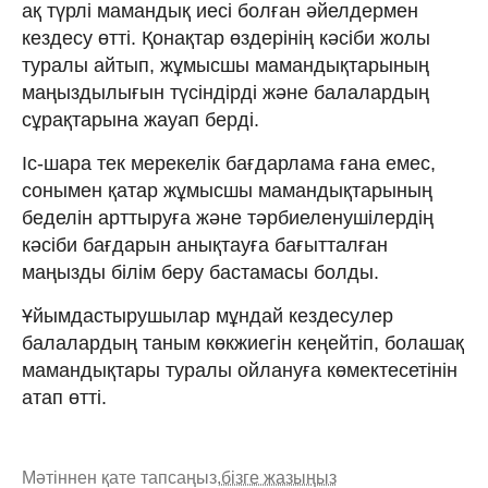
ақ түрлі мамандық иесі болған әйелдермен
кездесу өтті. Қонақтар өздерінің кәсіби жолы
туралы айтып, жұмысшы мамандықтарының
маңыздылығын түсіндірді және балалардың
сұрақтарына жауап берді.
Іс-шара тек мерекелік бағдарлама ғана емес,
сонымен қатар жұмысшы мамандықтарының
беделін арттыруға және тәрбиеленушілердің
кәсіби бағдарын анықтауға бағытталған
маңызды білім беру бастамасы болды.
Ұйымдастырушылар мұндай кездесулер
балалардың таным көкжиегін кеңейтіп, болашақ
мамандықтары туралы ойлануға көмектесетінін
атап өтті.
Мәтіннен қате тапсаңыз,
бізге жазыңыз