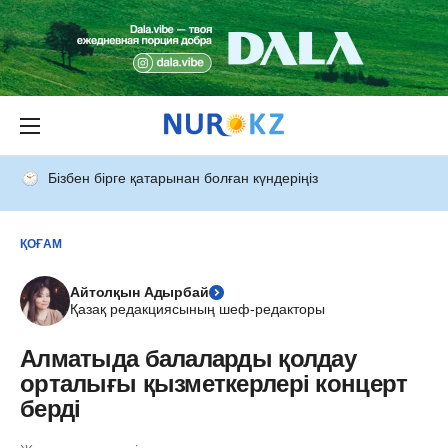
Бізбен бірге қатарынан болған күндеріңіз
ҚОҒАМ
Айтолқын Адырбай
Қазақ редакциясының шеф-редакторы
Алматыда балаларды қолдау
орталығы қызметкерлері концерт
берді