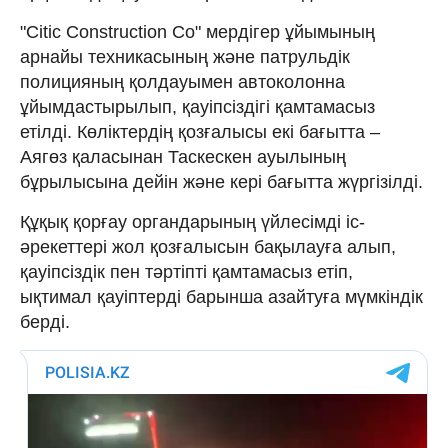
"Citic Construction Co" мердігер ұйымының
арнайы техникасының және патрульдік
полицияның қолдауымен автоколонна
ұйымдастырылып, қауіпсіздігі қамтамасыз
етілді. Көліктердің қозғалысы екі бағытта –
Аягөз қаласынан Таскескен ауылының
бұрылысына дейін және кері бағытта жүргізілді.
Құқық қорғау органдарының үйлесімді іс-
әрекеттері жол қозғалысын бақылауға алып,
қауіпсіздік пен тәртіпті қамтамасыз етіп,
ықтимал қауіптерді барынша азайтуға мүмкіндік
берді.