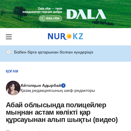
Бізбен бірге қатарынан болған күндеріңіз
ҚОҒАМ
Айтолқын Адырбай
Қазақ редакциясының шеф-редакторы
Абай облысында полицейлер
мыңнан астам көлікті қар
құрсауынан алып шықты (видео)