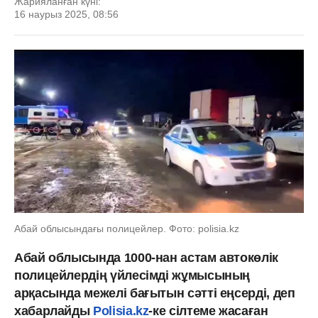
Жарияланған күні:
16 наурыз 2025, 08:56
Абай облысындағы полицейлер. Фото: polisia.kz
Абай облысында 1000-нан астам автокөлік
полицейлердің үйлесімді жұмысының
арқасында межелі бағытын сәтті еңсерді, деп
хабарлайды
Polisia.kz
-ке сілтеме жасаған