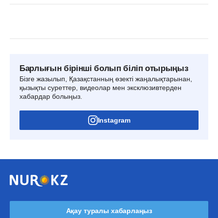
Барлығын бірінші болып біліп отырыңыз
Бізге жазылып, Қазақстанның өзекті жаңалықтарынан,
қызықты суреттер, видеолар мен эксклюзивтерден
хабардар болыңыз.
Instagram
Ақау туралы хабарлаңыз