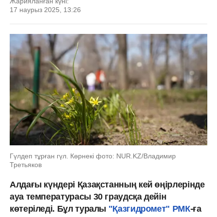
Жарияланған күні:
17 наурыз 2025, 13:26
Гүлдеп тұрған гүл. Көрнекі фото: NUR.KZ/Владимир
Третьяков
Алдағы күндері Қазақстанның кей өңірлерінде
ауа температурасы 30 граудсқа дейін
көтеріледі. Бұл туралы
"Қазгидромет" РМК
-ға