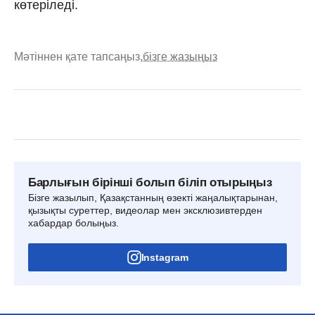
көтеріледі.
Мәтіннен қате тапсаңыз,
бізге жазыңыз
Барлығын бірінші болып біліп отырыңыз
Бізге жазылып, Қазақстанның өзекті жаңалықтарынан,
қызықты суреттер, видеолар мен эксклюзивтерден
хабардар болыңыз.
Instagram