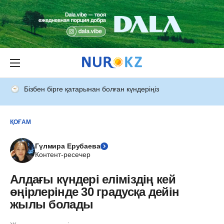
Бізбен бірге қатарынан болған күндеріңіз
ҚОҒАМ
Гүлмира Ерубаева
Контент-ресечер
Алдағы күндері еліміздің кей
өңірлерінде 30 градусқа дейін
жылы болады