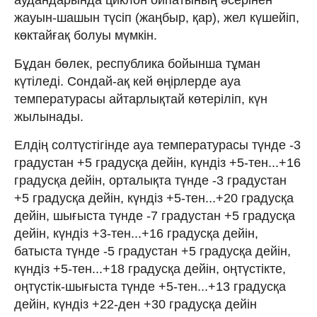
жауын-шашын түсіп (жаңбыр, қар), жел күшейіп,
көктайғақ болуы мүмкін.
Бұдан бөлек, республика бойынша тұман
күтіледі. Сондай-ақ кей өңірлерде ауа
температурасы айтарлықтай көтеріліп, күн
жылынады.
Елдің солтүстігінде ауа температурасы түнде -3
градустан +5 градусқа дейін, күндіз +5-тен...+16
градусқа дейін, орталықта түнде -3 градустан
+5 градусқа дейін, күндіз +5-тен...+20 градусқа
дейін, шығыста түнде -7 градустан +5 градусқа
дейін, күндіз +3-тен...+16 градусқа дейін,
батыста түнде -5 градустан +5 градусқа дейін,
күндіз +5-тен...+18 градусқа дейін, оңтүстікте,
оңтүстік-шығыста түнде +5-тен...+13 градусқа
дейін, күндіз +22-ден +30 градусқа дейін