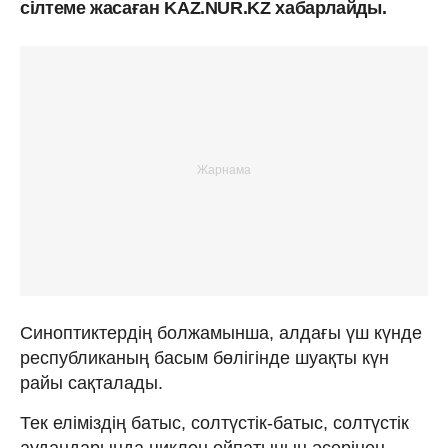
сілтеме жасаған KAZ.NUR.KZ хабарлайды.
Синоптиктердің болжамынша, алдағы үш күнде
республиканың басым бөлігінде шуақты күн
райы сақталады.
Тек еліміздің батыс, солтүстік-батыс, солтүстік
аудандарында циклон ойпатының әсерінен