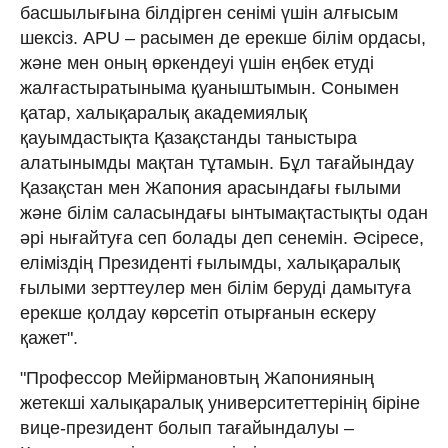
басшылығына білдірген сенімі үшін алғысым
шексіз. APU – расымен де ерекше білім ордасы,
және мен оның өркендеуі үшін еңбек етуді
жалғастыратыныма қуаныштымын. Сонымен
қатар, халықаралық академиялық
қауымдастықта Қазақстанды таныстыра
алатынымды мақтан тұтамын. Бұл тағайындау
Қазақстан мен Жапония арасындағы ғылыми
және білім саласындағы ынтымақтастықты одан
әрі нығайтуға сеп болады деп сенемін. Әсіресе,
еліміздің Президенті ғылымды, халықаралық
ғылыми зерттеулер мен білім беруді дамытуға
ерекше қолдау көрсетіп отырғанын ескеру
қажет".
"Профессор Мейірмановтың Жапонияның
жетекші халықаралық университеттерінің біріне
вице-президент болып тағайындалуы –