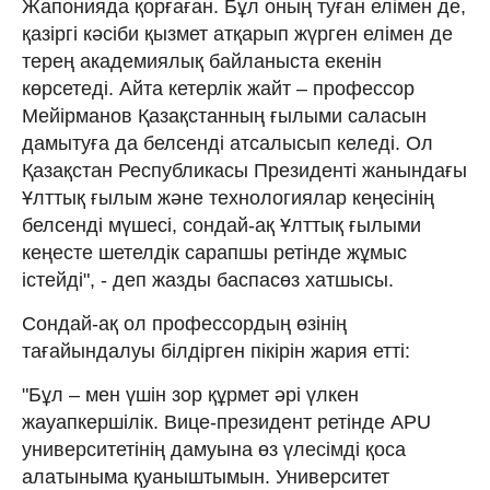
Жапонияда қорғаған. Бұл оның туған елімен де,
қазіргі кәсіби қызмет атқарып жүрген елімен де
терең академиялық байланыста екенін
көрсетеді. Айта кетерлік жайт – профессор
Мейірманов Қазақстанның ғылыми саласын
дамытуға да белсенді атсалысып келеді. Ол
Қазақстан Республикасы Президенті жанындағы
Ұлттық ғылым және технологиялар кеңесінің
белсенді мүшесі, сондай-ақ Ұлттық ғылыми
кеңесте шетелдік сарапшы ретінде жұмыс
істейді", - деп жазды баспасөз хатшысы.
Сондай-ақ ол профессордың өзінің
тағайындалуы білдірген пікірін жария етті:
"Бұл – мен үшін зор құрмет әрі үлкен
жауапкершілік. Вице-президент ретінде APU
университетінің дамуына өз үлесімді қоса
алатыныма қуаныштымын. Университет