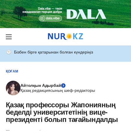
Бізбен бірге қатарынан болған күндеріңіз
ҚОҒАМ
Айтолқын Адырбай
Қазақ редакциясының шеф-редакторы
Қазақ профессоры Жапонияның
беделді университетінің вице-
президенті болып тағайындалды