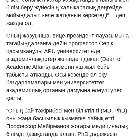
білім беру жүйесінің халықаралық деңгейде
мойындалып келе жатқанын көрсетеді", - деп
жазды ол.
Оның жазуынша, вице-президент лауазымына
тағайындалғанға дейін профессор Серік
Қасымханұлы APU университетінде
академиялық істер жөніндегі декан (Dean of
Academic Affairs) қызметін үш жыл бойы
табысты атқарды. Осы кезеңде ол оқу
бағдарламалары мен университеттегі
академиялық ортаның дамуына елеулі үлес
қосты.
"Оның бай тәжірибесі мен біліктілігі (MD, PhD)
оны жаңа басшылық қызметке лайық етті.
Профессор Мейірманов жоғары медициналық
білімді Қазақстанда алған. PhD дәрежесін