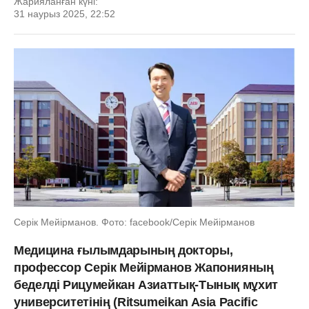
Жарияланған күні:
31 наурыз 2025, 22:52
Серік Мейірманов. Фото: facebook/Серік Мейірманов
Медицина ғылымдарының докторы,
профессор Серік Мейірманов Жапонияның
беделді Рицумейкан Азиаттық-Тынық мұхит
университетінің (Ritsumeikan Asia Pacific