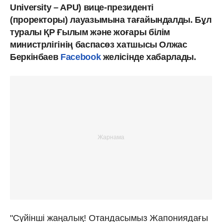
University – APU) вице-президенті
(проректоры) лауазымына тағайындалды. Бұл
туралы ҚР Ғылым және жоғары білім
министрлігінің баспасөз хатшысы Олжас
Беркінбаев
Facebook
желісінде хабарлады.
"Сүйінші жаңалық! Отандасымыз Жапониядағы