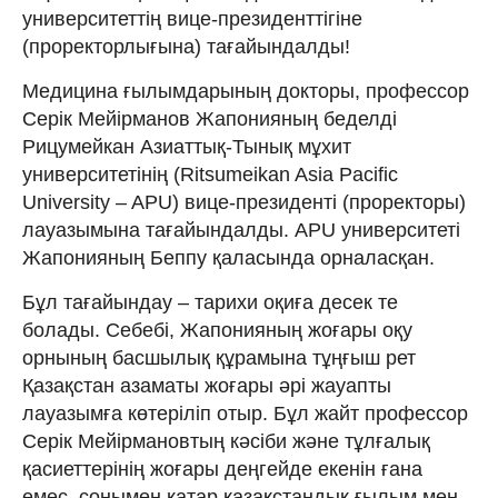
университеттің вице-президенттігіне
(проректорлығына) тағайындалды!
Медицина ғылымдарының докторы, профессор
Серік Мейірманов Жапонияның беделді
Рицумейкан Азиаттық-Тынық мұхит
университетінің (Ritsumeikan Asia Pacific
University – APU) вице-президенті (проректоры)
лауазымына тағайындалды. APU университеті
Жапонияның Беппу қаласында орналасқан.
Бұл тағайындау – тарихи оқиға десек те
болады. Себебі, Жапонияның жоғары оқу
орнының басшылық құрамына тұңғыш рет
Қазақстан азаматы жоғары әрі жауапты
лауазымға көтеріліп отыр. Бұл жайт профессор
Серік Мейірмановтың кәсіби және тұлғалық
қасиеттерінің жоғары деңгейде екенін ғана
емес, сонымен қатар қазақстандық ғылым мен