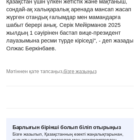
Қазақстан үшін үлкен жетістік және мақтаныш,
сондай-ақ халықаралық аренада мансап жасап
жүрген отандық ғалымдар мен мамандарға
шабыт берері анық. Серік Мейірманов 2025
жылдың 1 сәуірінен бастап вице-президент
лауазымына ресми түрде кіріседі", - деп жазады
Олжас Беркінбаев.
Мәтіннен қате тапсаңыз,
бізге жазыңыз
Барлығын бірінші болып біліп отырыңыз
Бізге жазылып, Қазақстанның өзекті жаңалықтарынан,
қызықты суреттер, видеолар мен эксклюзивтерден