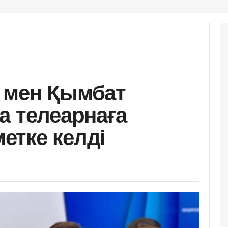
 мен Қымбат
а телеарнаға
етке келді