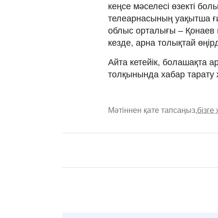
кеңсе мәселесі өзекті болы
телеарнасының уақытша ғ
облыс орталығы – Қонаев
кезде, арна толықтай өңір
Айта кетейік, болашақта а
толқынында хабар тарату
Мәтіннен қате тапсаңыз,
бізге