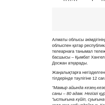
Алматы облысы әкімдігіні
облыспен қатар республик
телеарнаға танымал тележ
басшысы – Қымбат Хангель
Досжан атқарады.
Жаңалықтарға негізделген
тілдерінде тәулігіне 12 са
"Мамыр айында кезең-кез
саны – 80 адам. Негізгі 
"ыстығына күйіп, суығына