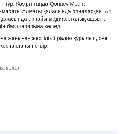
п тұр. Қазіргі таңда Qonaev Media
имараты Алматы қаласында орналасқан. Ал
 қаласында арнайы медиаорталық ашылған
дің бас шаһарына көшеді.
рна жанынан жергілікті радио құрылып, әуе
 жоспарланып отыр.
 жазыңыз