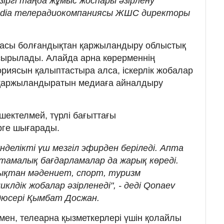
іргі таңда жұмыс жоспары әзірлену
 Media телерадиокомпаниясы ЖШС директоры
асы болғандықтан қаржыландыру облыстық
сырылады. Алайда арна көрерменнің
ориясын қалыптастыра алса, іскерлік жобалар
і қаржыландыратын медиаға айналдыру
ектелмей, түрлі бағыттағы
рге шығарады.
делікті үш мезгіл эфирден беріледі. Апта
амалық бағдарламалар да жарық көреді.
дықтан мәдениет, спорт, туризм
дік жобалар әзірленеді", - деді Qonaev
дюсері Қымбат Досжан.
мен, телеарна қызметкерлері үшін қолайлы