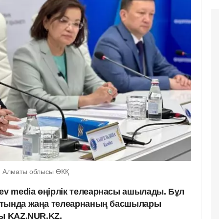
: Алматы облысы ӨКҚ
v media өңірлік телеарнасы ашылады. Бұл
атында жаңа телеарнаның басшылары
ды KAZ.NUR.KZ.