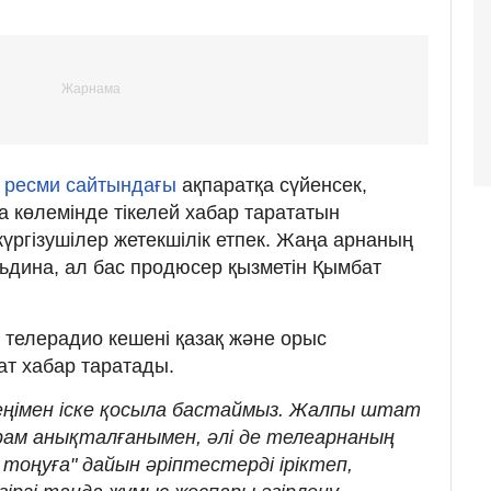
ң
ресми сайтындағы
ақпаратқа сүйенсек,
а көлемінде тікелей хабар тарататын
үргізушілер жетекшілік етпек. Жаңа арнаның
дина, ал бас продюсер қызметін Қымбат
 телерадио кешені қазақ және орыс
ғат хабар таратады.
еңімен іске қосыла бастаймыз. Жалпы штат
құрам анықталғанымен, әлі де телеарнаның
 тоңуға" дайын әріптестерді іріктеп,