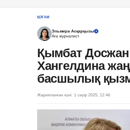
ҚОҒАМ
Эльмира Асқарқызы
Аға журналист
Қымбат Досжан
Хангелдина жаң
басшылық қызм
Жарияланған күні:
1 сәуір 2025, 12:46