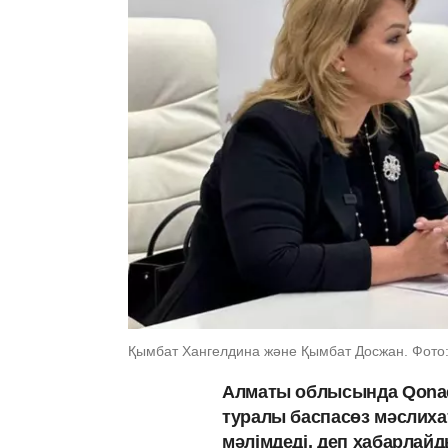
Қымбат Хангелдина және Қымбат Досжан. Фото
Алматы облысында Qonae
туралы баспасөз мәслих
мәлімдеді, деп хабарлай