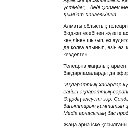
жұмысқа қабылдаймыз. Қаз
үстінде", - деді Qonaev
Қымбат Хангельдина.
Алматы облыстық телеарн
бюджет есебінен жүзеге а
көңілінен шығып, өз аудит
да қолға алынып, өзін-өз
көзделген.
Телеарна жаңалықтармен ш
бағдарламаларды да эфи
"Ақпараттық хабарлар күн
сайын ақпараттық-сарапт
Өңірдің әлеуеті зор. Сон
бағыттарын қамтитын цикл
Media арнасының бас про
Жаңа арна іске қосылғаны