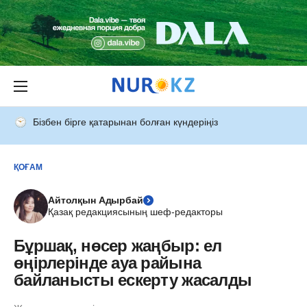
Бізбен бірге қатарынан болған күндеріңіз
ҚОҒАМ
Айтолқын Адырбай
Қазақ редакциясының шеф-редакторы
Бұршақ, нөсер жаңбыр: ел
өңірлерінде ауа райына
байланысты ескерту жасалды