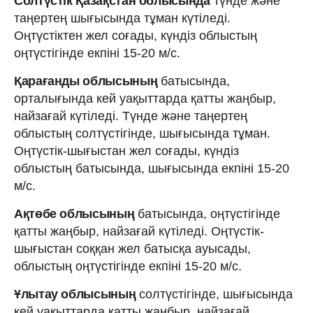
Солтүстік Қазақстан облысында
түнде және
таңертең шығысында тұман күтіледі.
Оңтүстіктен жел соғады, күндіз облыстың
оңтүстігінде екпіні 15-20 м/с.
Қарағанды облысының
батысында,
орталығында кей уақыттарда қатты жаңбыр,
найзағай күтіледі. Түнде және таңертең
облыстың солтүстігінде, шығысында тұман.
Оңтүстік-шығыстан жел соғады, күндіз
облыстың батысында, шығысында екпіні 15-20
м/с.
Ақтөбе облысының
батысында, оңтүстігінде
қатты жаңбыр, найзағай күтіледі. Оңтүстік-
шығыстан соққан жел батысқа ауысады,
облыстың оңтүстігінде екпіні 15-20 м/с.
Ұлытау облысының
солтүстігінде, шығысында
кей уақыттарда қатты жаңбыр, найзағай