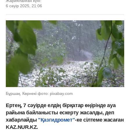
Жарияланған күні:
6 сәуір 2025, 21:06
Бұршақ. Көрнекі фото: pixabay.com
Ертең, 7 сәуірде елдің бірқатар өңірінде ауа
райына байланысты ескерту жасалды, деп
хабарлайды
"Қазгидромет"
-ке сілтеме жасаған
KAZ.NUR.KZ.