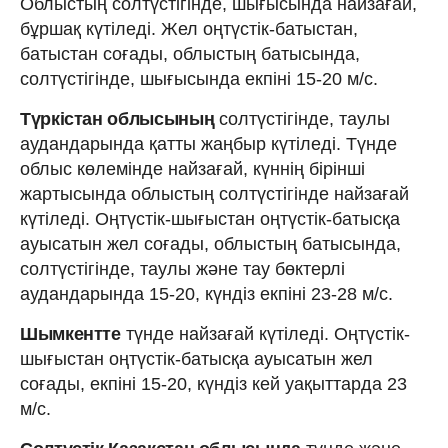
Облыстың солтүстігінде, шығысында найзағай,
бұршақ күтіледі. Жел оңтүстік-батыстан,
батыстан соғады, облыстың батысында,
солтүстігінде, шығысында екпіні 15-20 м/с.
Түркістан облысының
солтүстігінде, таулы
аудандарында қатты жаңбыр күтіледі. Түнде
облыс көлемінде найзағай, күннің бірінші
жартысында облыстың солтүстігінде найзағай
күтіледі. Оңтүстік-шығыстан оңтүстік-батысқа
ауысатын жел соғады, облыстың батысында,
солтүстігінде, таулы және тау бөктерлі
аудандарында 15-20, күндіз екпіні 23-28 м/с.
Шымкентте
түнде найзағай күтіледі. Оңтүстік-
шығыстан оңтүстік-батысқа ауысатын жел
соғады, екпіні 15-20, күндіз кей уақыттарда 23
м/с.