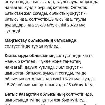
оңтүстігінде, шығысында, таулы аудандарында
найзағай, күндіз бұршақ күтіледі. Оңтүстік-
батыстан жел соғады, облыстың оңтүстік-
батысында, солтүстік-шығысында, таулы
аудандарында 15-20 м/с, екпіні 23-28 м/с
күтіледі.
Маңғыстау облысының
батысында,
солтүстігінде тұман күтіледі.
Қызылорда облысының
солтүстігінде қатты
жаңбыр күтіледі. Түнде және таңертең
найзағай, дауыл күтіледі. Жел оңтүстік-
шығыстан батысқа ауысып соғады, түнде
облыстың орталығында күші 15-20 м/с, күндіз
15-20, облыстың орталығында 25 м/с күтіледі.
Батыс Қазақстан облысының
солтүстігінде,
шығысында түнде қатты жаңбыр күтіледі.