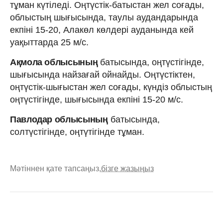
тұман күтіледі. Оңтүстік-батыстан жел соғады,
облыстың шығысында, таулы аудандарында
екпіні 15-20, Алакөл көлдері ауданында кей
уақыттарда 25 м/с.
Ақмола облысының
батысында, оңтүстігінде,
шығысында найзағай ойнайды. Оңтүстіктен,
оңтүстік-шығыстан жел соғады, күндіз облыстың
оңтүстігінде, шығысында екпіні 15-20 м/с.
Павлодар облысының
батысында,
солтүстігінде, оңтүтігінде тұман.
Мәтіннен қате тапсаңыз,
бізге жазыңыз