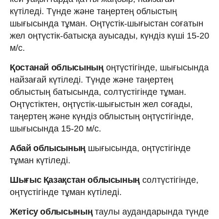
күтіледі. Түнде және таңертең облыстың
шығысында тұман. Оңтүстік-шығыстан соғатын
жел оңтүстік-батысқа ауысады, күндіз күші 15-20
м/с.
Қостанай облысының
оңтүстігінде, шығысында
найзағай күтіледі. Түнде және таңертең
облыстың батысында, солтүстігінде тұман.
Оңтүстіктен, оңтүстік-шығыстын жел соғады,
таңертең және күндіз облыстың оңтүстігінде,
шығысында 15-20 м/с.
Абай облысының
шығысында, оңтүстігінде
тұман күтіледі.
Шығыс Қазақстан облысының
солтүстігінде,
оңтүстігінде тұман күтіледі.
Жетісу облысының
таулы аудандарында түнде