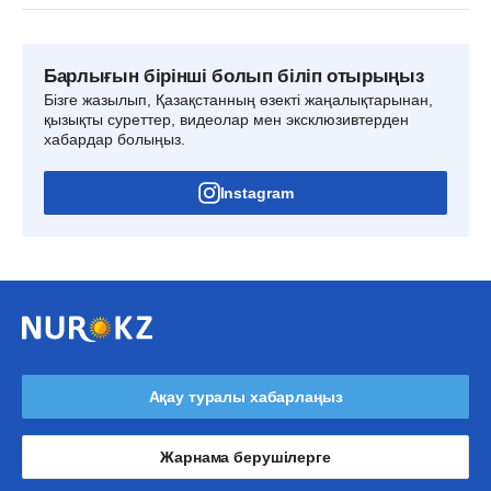
Барлығын бірінші болып біліп отырыңыз
Бізге жазылып, Қазақстанның өзекті жаңалықтарынан,
қызықты суреттер, видеолар мен эксклюзивтерден
хабардар болыңыз.
Instagram
Ақау туралы хабарлаңыз
Жарнама берушілерге