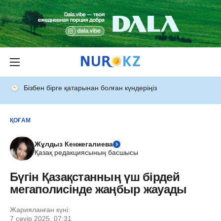
Бізбен бірге қатарынан болған күндеріңіз
ҚОҒАМ
Жұлдыз Кенжегалиева
Қазақ редакциясының басшысы
Бүгін Қазақстанның үш бірдей
мегаполисінде жаңбыр жауады
Жарияланған күні:
7 сәуір 2025, 07:31