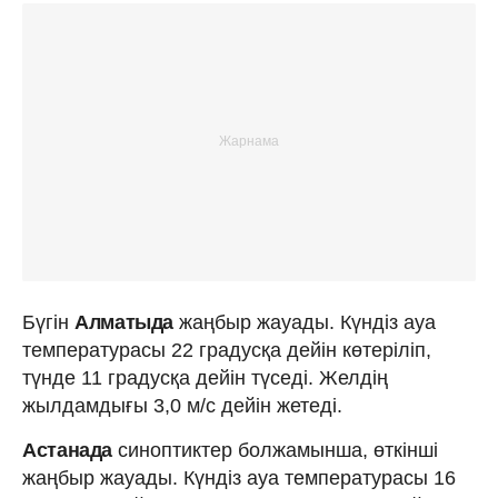
Бүгін
Алматыда
жаңбыр жауады. Күндіз ауа
температурасы 22 градусқа дейін көтеріліп,
түнде 11 градусқа дейін түседі. Желдің
жылдамдығы 3,0 м/с дейін жетеді.
Астанада
синоптиктер болжамынша, өткінші
жаңбыр жауады. Күндіз ауа температурасы 16