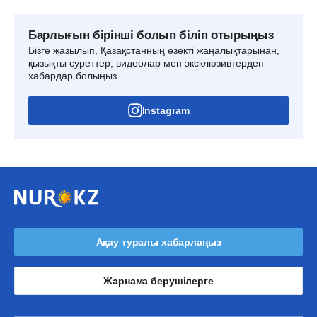
Барлығын бірінші болып біліп отырыңыз
Бізге жазылып, Қазақстанның өзекті жаңалықтарынан,
қызықты суреттер, видеолар мен эксклюзивтерден
хабардар болыңыз.
Instagram
Ақау туралы хабарлаңыз
Жарнама берушілерге