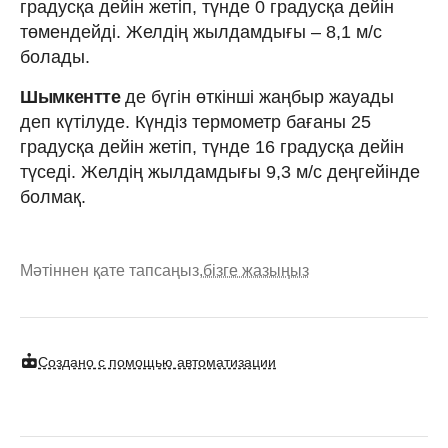
градусқа дейін жетіп, түнде 0 градусқа дейін
төмендейді. Желдің жылдамдығы – 8,1 м/с
болады.
Шымкентте
де бүгін өткінші жаңбыр жауады
деп күтілуде. Күндіз термометр бағаны 25
градусқа дейін жетіп, түнде 16 градусқа дейін
түседі. Желдің жылдамдығы 9,3 м/с деңгейінде
болмақ.
Мәтіннен қате тапсаңыз,
бізге жазыңыз
Создано с помощью автоматизации