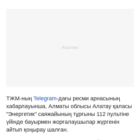
ТЖМ-ның
Telegram
-дағы ресми арнасының
хабарлауынша, Алматы облысы Алатау қаласы
"Энергетик" саяжайының тұрғыны 112 пультіне
үйінде бауырмен жорғалаушылар жүргенін
айтып қоңырау шалған.