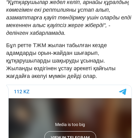
"Құтқарушылар жедел келіп, арнайы құралдың
көмегімен екі рептилияны ұстап алып,
азаматтарға қауіп төндірмеу үшін оларды елді
мекеннен алыс қауіпсіз жерге жіберді", -
делінген хабарламада.
Бұл ретте ТЖМ жылан табылған кезде
адамдарды орын-жайдан шығарып,
құтқарушыларды шақыруды ұсынады.
Жыланды өздігінен ұстау әрекеті қайғылы
жағдайға әкелуі мүмкін дейді олар.