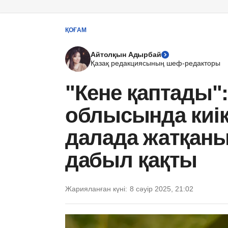
ҚОҒАМ
Айтолқын Адырбай
Қазақ редакциясының шеф-редакторы
"Кене қаптады"
облысында киік
далада жатқаны
дабыл қақты
Жарияланған күні:
8 сәуір 2025, 21:02