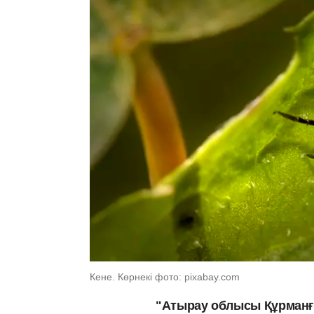
Кене. Көрнекі фото: pixabay.com
"Атырау облысы Құрманғ