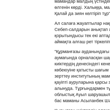
мамандар малдың үстіндегі
өлгенін көрді. Халыққа, м
Қалай да зиян келтіріп тұр
Ал салаға жауаптылар нақ
Себеп-салдарын анықтап 
қорытындысы тек екі апта
аймақта алғаш рет тіркеліп
"Құрманғазы ауданындағы А
аумағында орналасқан ш
киіктердің денесіндегі ке
көбеюуіне қатысты шағым 
зерттеу институтының мам
қауіпті ауруларына қарсы 
алынуда. Тұрғындармен түс
облыстық Ауыл шаруашыл
бас маманы Асыланбек Ш