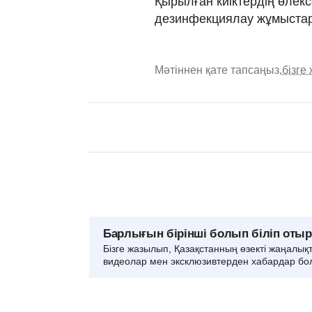
Қырылған киіктердің өлекс
дезинфекциялау жұмыстары
Мәтіннен қате тапсаңыз,
бізге
Барлығын бірінші болып біліп оты
Бізге жазылып, Қазақстанның өзекті жаңалық
видеолар мен эксклюзивтерден хабардар бо