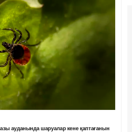
азы ауданында шаруалар кене қаптағанын