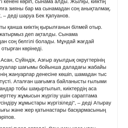
 кенені көріп, сынама алды. Жылқы, киіктің
алға зияны бар ма сынамадан соң анықталмақ.
", – деді шаруа Бек Қапуанов.
ты қанша киіктің қырылғанын білмей отыр.
жатырмыз деп ақталды. Сынама
дан соң белгілі болады. Мұндай жағдай
 отырған көрінеді.
сан, Сүйіндік, Азғыр ауылдық округтерінің
аруалар шағымы бойынша даладағы жабайы
ненің жануарлар денесіне көшіп, шамадан тыс
түсті. Аталған шағымға байланысты ғылыми
андар тобы шақыртылып, киіктердің аса
зерттеу жұмысын жүргізу үшін сараптама
індіру жұмыстары жүргізіледі", – деді Атырау
ығы және жер қатынастары басқармасының
әріпов.