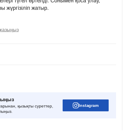
елері түгел өртелді. Сонымен қоса улау,
 жүргізіліп жатыр.
 жазыңыз
рыңыз
Instagram
тарынан, қызықты суреттер,
лыңыз.