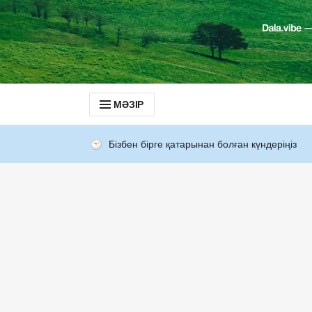
МӘЗІР
Бізбен бірге қатарынан болған күндеріңіз