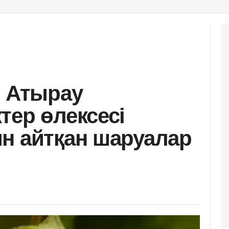
: Атырау
тер өлексесі
н айтқан шаруалар