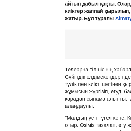
айтып дабыл қақты. Олар
киіктер жаппай қырылып
жатыр. Бұл туралы
Almaty
Телеарна тілшісінің хабар
Сүйіндік елдімекендерінд
түлік пен киікті шетінен қ
жұмысын жүргізіп, егуді б
қарадан сынама алыпты. 
алаңдаулы.
"Малдың үсті түгел кене. 
отыр. Өзіміз тазалап, ег