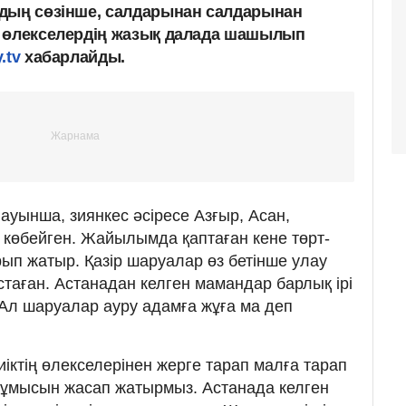
дың сөзінше, салдарынан салдарынан
, өлекселердің жазық далада шашылып
.tv
хабарлайды.
лауынша, зиянкес әсіресе Азғыр, Асан,
е көбейген. Жайылымда қаптаған кене төрт-
ырып жатыр. Қазір шаруалар өз бетінше улау
астаған. Астанадан келген мамандар барлық ірі
Ал шаруалар ауру адамға жұға ма деп
Киіктің өлекселерінен жерге тарап малға тарап
у жұмысын жасап жатырмыз. Астанада келген