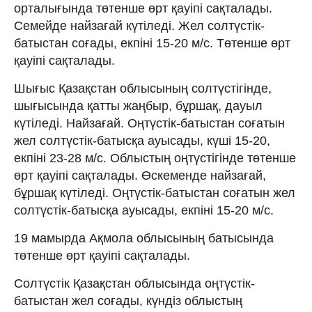
орталығында төтенше өрт қауіпі сақталады.
Семейде найзағай күтіледі. Жел солтүстік-
батыстан соғады, екпіні 15-20 м/с. Төтенше өрт
қауіпі сақталады.
Шығыс Қазақстан облысының солтүстігінде,
шығысында қатты жаңбыр, бұршақ, дауыл
күтіледі. Найзағай. Оңтүстік-батыстан соғатын
жел солтүстік-батысқа ауысады, күші 15-20,
екпіні 23-28 м/с. Облыстың оңтүстігінде төтенше
өрт қауіпі сақталады. Өскеменде найзағай,
бұршақ күтіледі. Оңтүстік-батыстан соғатын жел
солтүстік-батысқа ауысады, екпіні 15-20 м/с.
19 мамырда Ақмола облысының батысында
төтенше өрт қауіпі сақталады.
Солтүстік Қазақстан облысында оңтүстік-
батыстан жел соғады, күндіз облыстың