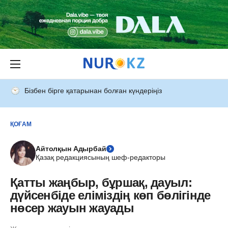
Бізбен бірге қатарынан болған күндеріңіз
ҚОҒАМ
Айтолқын Адырбай
Қазақ редакциясының шеф-редакторы
Қатты жаңбыр, бұршақ, дауыл:
дүйсенбіде еліміздің көп бөлігінде
нөсер жауын жауады