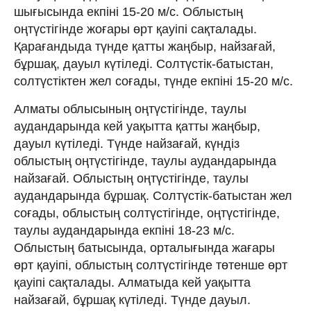
шығысында екпіні 15-20 м/с. Облыстың
оңтүстігінде жоғары өрт қауіпі сақталады.
Қарағандыда түнде қатты жаңбыр, найзағай,
бұршақ, дауыл күтіледі. Солтүстік-батыстан,
солтүстіктен жел соғады, түнде екпіні 15-20 м/с.
Алматы облысының оңтүстігінде, таулы
аудандарында кей уақытта қатты жаңбыр,
дауыл күтіледі. Түнде найзағай, күндіз
облыстың оңтүстігінде, таулы аудандарында
найзағай. Облыстың оңтүстігінде, таулы
аудандарында бұршақ. Солтүстік-батыстан жел
соғады, облыстың солтүстігінде, оңтүстігінде,
таулы аудандарында екпіні 18-23 м/с.
Облыстың батысында, орталығында жағары
өрт қауіпі, облыстың солтүстігінде төтенше өрт
қауіпі сақталады. Алматыда кей уақытта
найзағай, бұршақ күтіледі. Түнде дауыл.