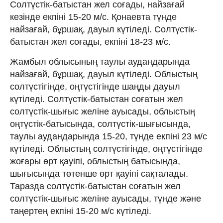
Солтүстік-батыстан жел соғады, найзағай
кезінде екпіні 15-20 м/с. Қонаевта түнде
найзағай, бұршақ, дауыл күтіледі. Солтүстік-
батыстан жел соғады, екпіні 18-23 м/с.
Жамбыл облысының таулы аудандарында
найзағай, бұршақ, дауыл күтіледі. Облыстың
солтүстігінде, оңтүстігінде шаңды дауыл
күтіледі. Солтүстік-батыстан соғатын жел
солтүстік-шығыс желіне ауысады, облыстың
оңтүстік-батысында, солтүстік-шығысында,
таулы аудандарында 15-20, түнде екпіні 23 м/с
күтіледі. Облыстың солтүстігінде, оңтүстігінде
жоғары өрт қауіпі, облыстың батысында,
шығысында төтенше өрт қауіпі сақталады.
Таразда солтүстік-батыстан соғатын жел
солтүстік-шығыс желіне ауысады, түнде және
таңертең екпіні 15-20 м/с күтіледі.