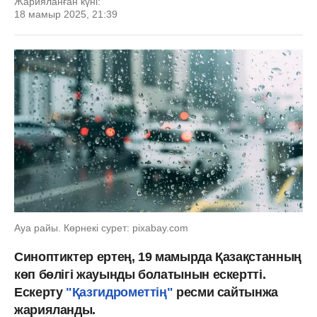
Жарияланған күні:
18 мамыр 2025, 21:39
Ауа райы. Көрнекі сурет: pixabay.com
Синоптиктер ертең, 19 мамырда Қазақстанның
көп бөлігі жауынды болатынын ескертті.
Ескерту
"Қазгидрометтің"
ресми сайтынжа
жарияланды.