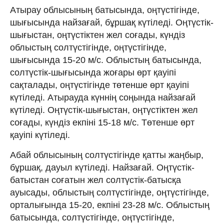
Атырау облысының батысында, оңтүстігінде,
шығысында найзағай, бұршақ күтіледі. Оңтүстік-
шығыстан, оңтүстіктен жел соғады, күндіз
облыстың солтүстігінде, оңтүстігінде,
шығысында 15-20 м/с. Облыстың батысында,
солтүстік-шығысында жоғары өрт қауіпі
сақталады, оңтүстігінде төтенше өрт қауіпі
күтіледі. Атырауда күннің соңында найзағай
күтіледі. Оңтүстік-шығыстан, оңтүстіктен жел
соғады, күндіз екпіні 15-18 м/с. Төтенше өрт
қауіпі күтіледі.
Абай облысының солтүстігінде қатты жаңбыр,
бұршақ, дауыл күтіледі. Найзағай. Оңтүстік-
батыстан соғатын жел солтүстік-батысқа
ауысады, облыстың солтүстігінде, оңтүстігінде,
орталығында 15-20, екпіні 23-28 м/с. Облыстың
батысында, солтүстігінде, оңтүстігінде,