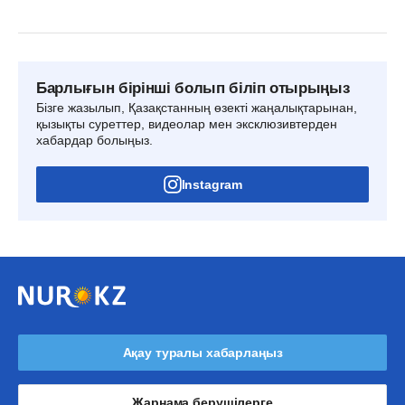
Барлығын бірінші болып біліп отырыңыз
Бізге жазылып, Қазақстанның өзекті жаңалықтарынан,
қызықты суреттер, видеолар мен эксклюзивтерден
хабардар болыңыз.
Instagram
Ақау туралы хабарлаңыз
Жарнама берушілерге