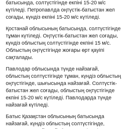
батысында, солтүстігінде екпіні 15-20 м/с
күтіледі. Петропавлда оңтүстік-батыстан жел
соғады, күндіз екпіні 15-20 м/с күтіледі.
Қостанай облысының батысында, солтүстігінде
тұман күтіледі. Оңтүстік-батыстан жел соғады,
күндіз облыстың солтүстігінде екпіні 15 м/с.
Облыстың оңтүстігінде жоғары өрт қауіпі
сақталады.
Павлодар облысында түнде найзағай,
облыстың солтүстігінде тұман, күндіз облыстың
оңтүстігінде, шығысында найзағай. Солтүстік-
батыстан жел соғады, облыстың оңтүстігінде
екпіні 15-20 м/с күтіледі. Павлодарда түнде
найзағай күтіледі.
Батыс Қазақстан облысының батысында
найзағай, күндіз облыстың солтүстігінде,