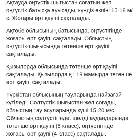
Ақтауда оңтүстік-шығыстан соғатын жел
оңтүстік-батысқа ауысады, күндіз екпіні 15-18 м/
с. Жоғары өрт қауіпі сақталады.
Ақтөбе облысының батысында, оңтүстігінде
жоғары өрт қауіпі сақталады. Облыстың
оңтүстік-шығысында төтенше өрт қауіпі
сақталады.
Қызылорда облысында төтенше өрт қауіпі
сақталады. Қызылорда қ.: 19 мамырда төтенше
өрт қауіпі сақталады.
Түркістан облысының тауларында найзағай
күтіледі. Солтүстік-шығыстан жел соғады,
облыстың тау асуларында күші 15-20 м/с.
Облыстың солтүстігінде, шөлді аудандарында
төтенше өрт қауіпі (5 класс), оңтүстігінде
жоғары өрт қаупі (4 класс) сақталады.