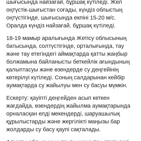
шығысында найзағай, бұршақ күтіледі. Жел
оңтүстік-шығыстан соғады, күндіз облыстың
оңтүстігінде, шығысында екпіні 15-20 м/с.
Оралда күндіз найзағай, бұршақ күтіледі.
18-19 мамыр аралығында Жетісу облысының
батысында, солтүстігінде, орталығында, тау
және тау етегіндегі аймақтарда қатты жаңбыр
болжамына байланысты беткейлік ағындының
қалыптасуы және өзендерде су деңгейінің
көтерілуі күтіледі. Соның салдарынан кейбір
аумақтарда су жайылуы мен су басуы мүмкін.
Ескерту: қауіпті деңгейден асып кеткен
жағдайда, өзендердің жайылма аумақтарында
орналасқан елді мекендерді, шаруашылық
құрылыстарды және жергілікті маңызы бар
жолдарды су басу қаупі сақталады.