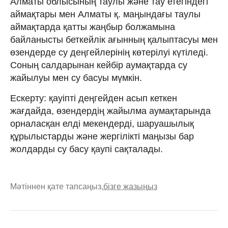
Алматы облысының таулы және тау етегіндегі
аймақтары мен Алматы қ. маңындағы таулы
аймақтарда қатты жаңбыр болжамына
байланысты беткейлік ағынның қалыптасуы мен
өзендерде су деңгейлерінің көтерілуі күтіледі.
Соның салдарынан кейбір аумақтарда су
жайылуы мен су басуы мүмкін.
Ескерту: қауіпті деңгейден асып кеткен
жағдайда, өзендердің жайылма аумақтарында
орналасқан елді мекендерді, шаруашылық
құрылыстарды және жергілікті маңызы бар
жолдарды су басу қаупі сақталады.
Мәтіннен қате тапсаңыз,
бізге жазыңыз