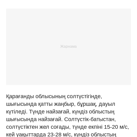
Қарағанды облысының солтүстігінде,
шығысында қатты жаңбыр, бұршақ, дауыл
күтіледі. Түнде найзағай, күндіз облыстың
шығысында найзағай. Солтүстік-батыстан,
солтүстіктен жел соғады, түнде екпіні 15-20 м/с,
кей уақыттарда 23-28 м/с, күндіз облыстың