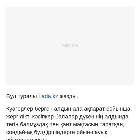
Бұл туралы
Lada.kz
жазды.
Куәгерлер берген алдын ала ақпарат бойынша,
жергілікті кәсіпкер балалар дүкенінің алдында
тегін балмұздақ пен қант мақтасын таратқан,
сондай-ақ бүлдіршіндерге ойын-сауық
ұйымдастырған.