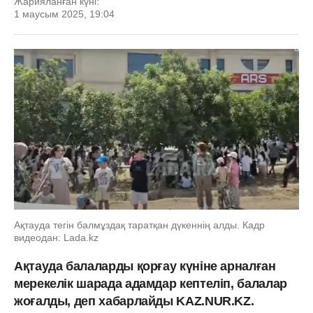
Жарияланған күні:
1 маусым 2025, 19:04
Ақтауда тегін балмұздақ таратқан дүкеннің алды. Кадр
видеодан: Lada.kz
Ақтауда балаларды қорғау күніне арналған
мерекелік шарада адамдар кептеліп, балалар
жоғалды, деп хабарлайды KAZ.NUR.KZ.