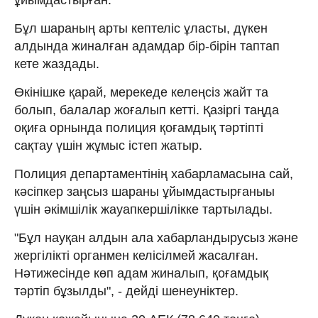
Бұл шараның арты кептеліс ұласты, дүкен
алдында жиналған адамдар бір-бірін таптап
кете жаздады.
Өкінішке қарай, мерекеде келеңсіз жайт та
болып, балалар жоғалып кетті. Қазіргі таңда
оқиға орнында полиция қоғамдық тәртіпті
сақтау үшін жұмыс істеп жатыр.
Полиция департаментінің хабарламасына сай,
кәсіпкер заңсыз шараны ұйымдастырғаныы
үшін әкімшілік жауапкершілікке тартылады.
"Бұл науқан алдын ала хабарландырусыз және
жергілікті органмен келісілмей жасалған.
Нәтижесінде көп адам жиналып, қоғамдық
тәртіп бұзылды", - дейді шенеуніктер.