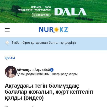
Бізбен бірге қатарынан болған күндеріңіз
ҚОҒАМ
Айтолқын Адырбай
Қазақ редакциясының шеф-редакторы
Ақтаудағы тегін балмұздақ:
балалар жоғалып, жұрт кептеліп
қалды (видео)