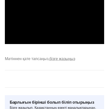
Мәтіннен қате тапсаңыз,
бізге жазыңыз
Барлығын бірінші болып біліп отырыңыз
Бізге жазылып, Қазақстанның өзекті жаңалықтарынан,