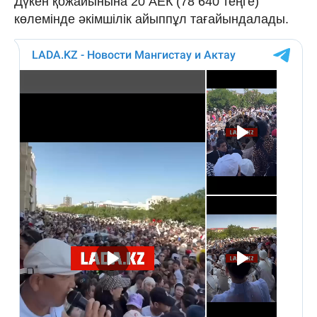
Дүкен қожайынына 20 АЕК (78 640 теңге)
көлемінде әкімшілік айыппұл тағайындалады.