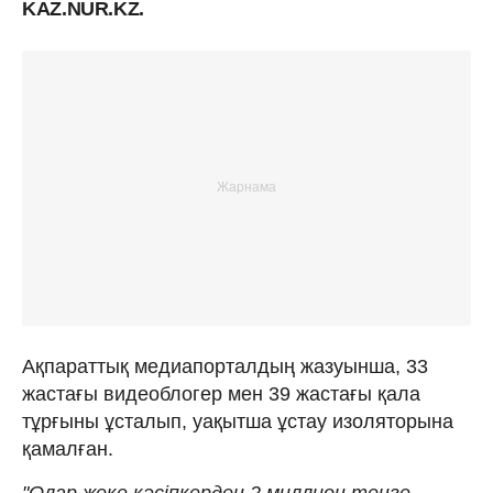
KAZ.NUR.KZ.
Ақпараттық медиапорталдың жазуынша, 33
жастағы видеоблогер мен 39 жастағы қала
тұрғыны ұсталып, уақытша ұстау изоляторына
қамалған.
"Олар жеке кәсіпкерден 2 миллион теңге