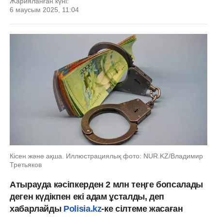
Жарияланған күні:
6 маусым 2025, 11:04
Кісен және ақша. Иллюстрациялық фото: NUR.KZ/Владимир
Третьяков
Атырауда кәсіпкерден 2 млн теңге бопсалады
деген күдікпен екі адам ұсталды, деп
хабарлайды
Polisia.kz
-ке сілтеме жасаған