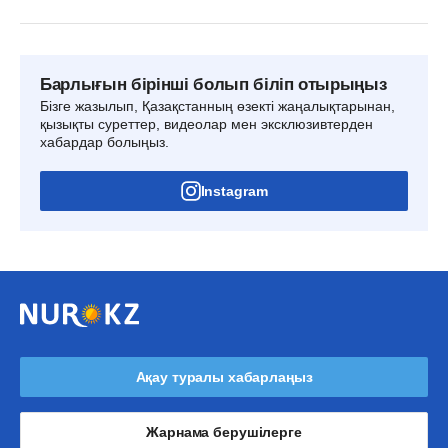
Барлығын бірінші болып біліп отырыңыз
Бізге жазылып, Қазақстанның өзекті жаңалықтарынан,
қызықты суреттер, видеолар мен эксклюзивтерден
хабардар болыңыз.
Instagram
Ақау туралы хабарлаңыз
Жарнама берушілерге