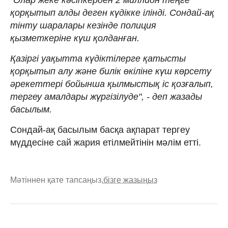
қорқытып алды деген күдікке ілінді. Сондай-ақ
тінту шаралары кезінде полиция
қызметкеріне күш қолданған.
Қазіргі уақытта күдіктілерге қатысты
қорқытып алу және билік өкіліне күш көрсету
әрекеттері бойынша қылмыстық іс қозғалып,
тергеу амалдары жүргізілуде", - деп жазады
басылым.
Сондай-ақ басылым басқа ақпарат тергеу
мүддесіне сай жария етілмейтінін мәлім етті.
Мәтіннен қате тапсаңыз,
бізге жазыңыз