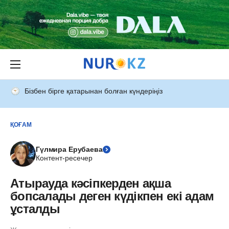
Бізбен бірге қатарынан болған күндеріңіз
ҚОҒАМ
Гүлмира Ерубаева
Контент-ресечер
Атырауда кәсіпкерден ақша
бопсалады деген күдікпен екі адам
ұсталды