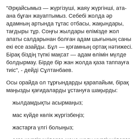
"Әрқайсымыз — жүргізуші, жаяу жүргінші, ата-
ана бұған жауаптымыз. Себебі жолда әр
адамның артында тұтас отбасы, жақындары,
тағдыры тұр. Соңғы жылдары елімізде жол
апаты салдарынан болған адам шығының саны
екі есе азайды. Бұл — қоғамның ортақ нәтижесі.
Бірақ біздің түпкі мақсат — адам өлімін мүлде
болдырмау. Бірде бір жан жолда қаза таппауға
тиіс", - дейді Сұлтанбаев.
Осы орайда ол тұрғындарды қарапайым, бірақ
маңызды қағидаларды ұстануға шақырды:
жылдамдықты асырмаңыз;
мас күйде көлік жүргізбеңіз;
жастарға үлгі болыңыз;