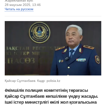
Жарияланған күні:
28 маусым 2025, 13:46
Читать на русском
Қайсар Сұлтанбаев. Кадр: polisia.kz
Әкімшілік полиция комитетінің төрағасы
Қайсар Сұлтанбаев көпшілікке үндеу жасады.
Ішкі істер министрлігі өкілі жол қозғалысына