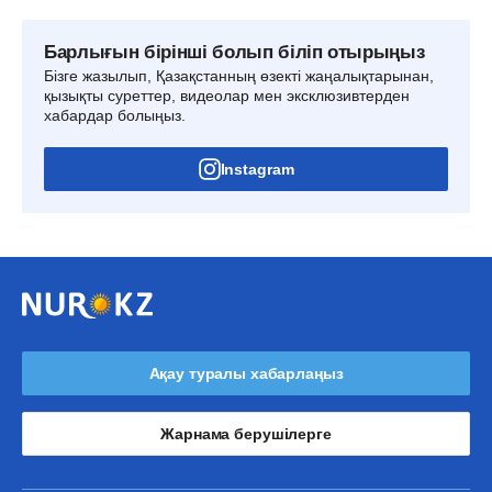
Барлығын бірінші болып біліп отырыңыз
Бізге жазылып, Қазақстанның өзекті жаңалықтарынан,
қызықты суреттер, видеолар мен эксклюзивтерден
хабардар болыңыз.
Instagram
Ақау туралы хабарлаңыз
Жарнама берушілерге