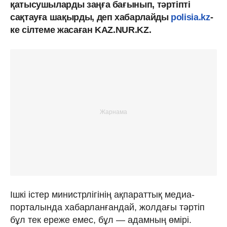
қатысушыларды заңға бағынып, тәртіпті
сақтауға шақырды, деп хабарлайды
polisia.kz
-
ке сілтеме жасаған KAZ.NUR.KZ.
Ішкі істер министрлігінің ақпараттық медиа-
порталында хабарланғандай, жолдағы тәртіп
бұл тек ереже емес, бұл — адамның өмірі.