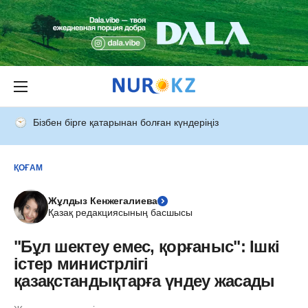
Бізбен бірге қатарынан болған күндеріңіз
ҚОҒАМ
Жұлдыз Кенжегалиева
Қазақ редакциясының басшысы
"Бұл шектеу емес, қорғаныс": Ішкі
істер министрлігі
қазақстандықтарға үндеу жасады