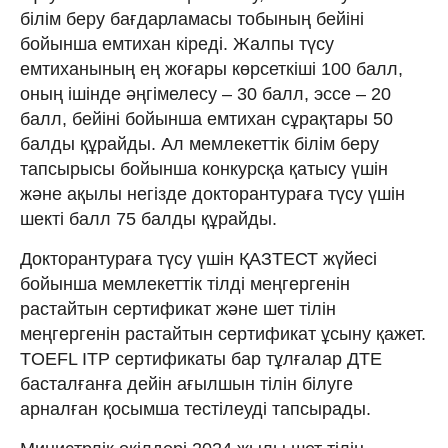
білім беру бағдарламасы тобының бейіні
бойынша емтихан кіреді. Жалпы түсу
емтиханының ең жоғары көрсеткіші 100 балл,
оның ішінде әңгімелесу – 30 балл, эссе – 20
балл, бейіні бойынша емтихан сұрақтары 50
балды құрайды. Ал мемлекеттік білім беру
тапсырысы бойынша конкурсқа қатысу үшін
және ақылы негізде докторантураға түсу үшін
шекті балл 75 балды құрайды.
Докторантураға түсу үшін ҚАЗТЕСТ жүйесі
бойынша мемлекеттік тілді меңгергенін
растайтын сертификат және шет тілін
меңгергенін растайтын сертификат ұсыну қажет.
TOEFL ITP сертификаты бар тұлғалар ДТЕ
басталғанға дейін ағылшын тілін білуге
арналған қосымша тестілеуді тапсырады.