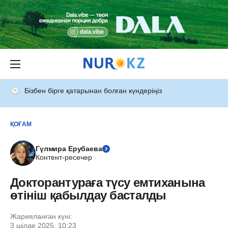
Бізбен бірге қатарынан болған күндеріңіз
ҚОҒАМ
Гүлмира Ерубаева
Контент-ресечер
Докторантураға түсу емтиханына
өтініш қабылдау басталды
Жарияланған күні:
3 шілде 2025, 10:23