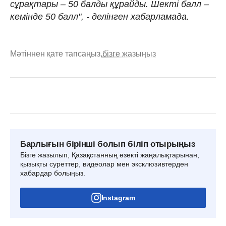
сұрақтары – 50 балды құрайды. Шекті балл –
кемінде 50 балл", - делінген хабарламада.
Мәтіннен қате тапсаңыз,
бізге жазыңыз
Барлығын бірінші болып біліп отырыңыз
Бізге жазылып, Қазақстанның өзекті жаңалықтарынан,
қызықты суреттер, видеолар мен эксклюзивтерден
хабардар болыңыз.
Instagram