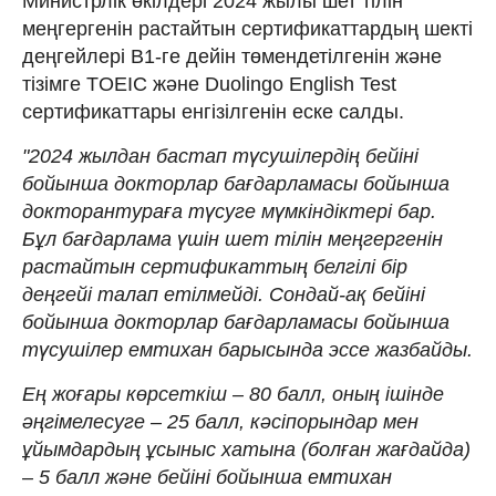
Министрлік өкілдері 2024 жылы шет тілін
меңгергенін растайтын сертификаттардың шекті
деңгейлері B1-ге дейін төмендетілгенін және
тізімге TOEIC және Duolingo English Test
сертификаттары енгізілгенін еске салды.
"2024 жылдан бастап түсушілердің бейіні
бойынша докторлар бағдарламасы бойынша
докторантураға түсуге мүмкіндіктері бар.
Бұл бағдарлама үшін шет тілін меңгергенін
растайтын сертификаттың белгілі бір
деңгейі талап етілмейді. Сондай-ақ бейіні
бойынша докторлар бағдарламасы бойынша
түсушілер емтихан барысында эссе жазбайды.
Ең жоғары көрсеткіш – 80 балл, оның ішінде
әңгімелесуге – 25 балл, кәсіпорындар мен
ұйымдардың ұсыныс хатына (болған жағдайда)
– 5 балл және бейіні бойынша емтихан