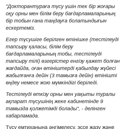
"Докторантураға түсу үшін тек бір жоғары
оқу орны мен білім беру бағдарламаларының
бір тобын ғана таңдауға болатындығын
ескертеміз.
Егер түсушіге берілген өтінішке (тестілеуді
тапсыру қаласы, білім беру
бағдарламаларының тобы, тестілеуді
тапсыру тілі) өзгерістер енгізу қажет болған
жағдайда, оған өтініштерді қабылдау жүйесі
жабылғанға дейін (3 тамызға дейін) өтінішті
өңдеу немесе жою мүмкіндігі беріледі.
Тестілеуді өткізу орны мен уақыты туралы
ақпарат түсушінің жеке кабинетінде 9
тамызда қолжетімді болады", - делінген
хабарламада.
Түсу емтиханына әңгімелесу, эссе жазу және