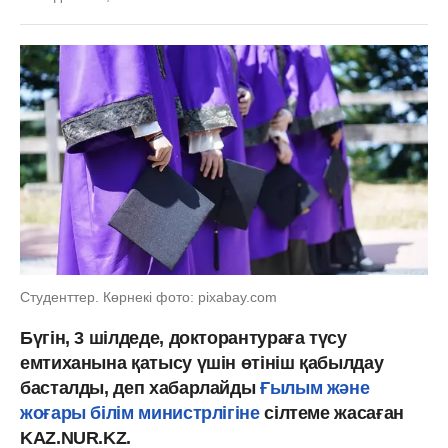
Студенттер. Көрнекі фото: pixabay.com
Бүгін, 3 шілдеде, докторантураға түсу
емтиханына қатысу үшін өтініш қабылдау
басталды, деп хабарлайды
Ғылым және
жоғары білім министрлігіне
сілтеме жасаған
KAZ.NUR.KZ.