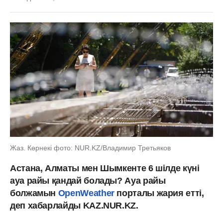
Жаз. Көрнекі фото: NUR.KZ/Владимир Третьяков
Астана, Алматы мен Шымкенте 6 шілде күні
ауа райы қандай болады? Ауа райы
болжамын
OpenWeather
порталы жария етті,
деп хабарлайды KAZ.NUR.KZ.