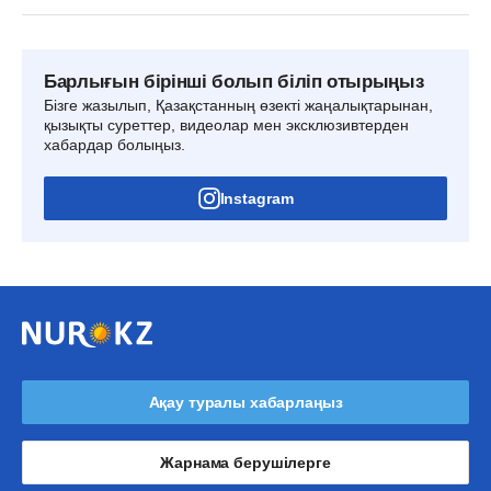
Барлығын бірінші болып біліп отырыңыз
Бізге жазылып, Қазақстанның өзекті жаңалықтарынан,
қызықты суреттер, видеолар мен эксклюзивтерден
хабардар болыңыз.
Instagram
Ақау туралы хабарлаңыз
Жарнама берушілерге