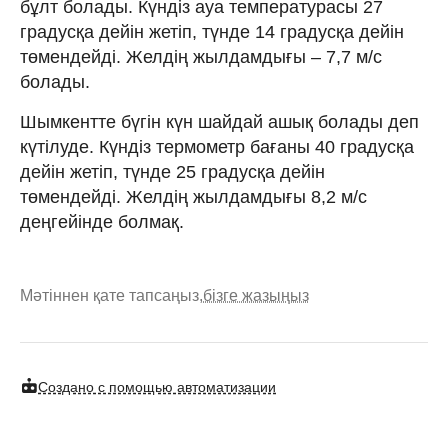
бұлт болады. Күндіз ауа температурасы 27
градусқа дейін жетіп, түнде 14 градусқа дейін
төмендейді. Желдің жылдамдығы – 7,7 м/с
болады.
Шымкентте бүгін күн шайдай ашық болады деп
күтілуде. Күндіз термометр бағаны 40 градусқа
дейін жетіп, түнде 25 градусқа дейін
төмендейді. Желдің жылдамдығы 8,2 м/с
деңгейінде болмақ.
Мәтіннен қате тапсаңыз,
бізге жазыңыз
Создано с помощью автоматизации