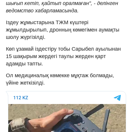
шығып кетіп, қайтып оралмаған", - делінген
ведомство хабарламасында.
Іздеу жұмыстарына ТЖМ күштері
жұмылдырылып, дронның көмегімен аумақты
шолу жүргізілді.
Көп ұзамай іздестіру тобы Сарыбел ауылынан
15 шақырым жердегі таулы жерден қарт
адамды тапты.
Ол медициналық көмекке мұқтаж болмады,
үйіне жеткізілді.