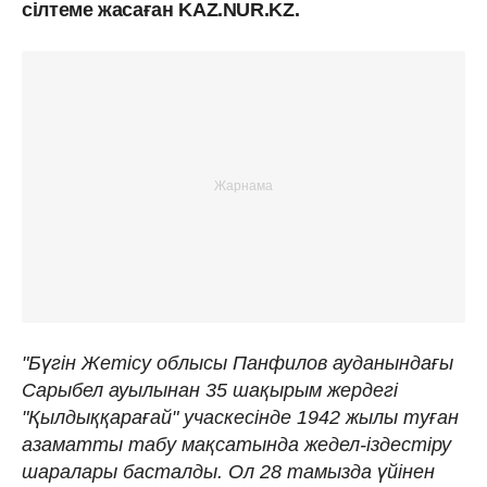
сілтеме жасаған KAZ.NUR.KZ.
"Бүгін Жетісу облысы Панфилов ауданындағы
Сарыбел ауылынан 35 шақырым жердегі
"Қылдыққарағай" учаскесінде 1942 жылы туған
азаматты табу мақсатында жедел-іздестіру
шаралары басталды. Ол 28 тамызда үйінен