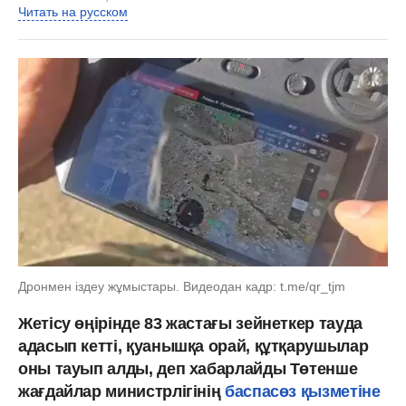
Читать на русском
Дронмен іздеу жұмыстары. Видеодан кадр: t.me/qr_tjm
Жетісу өңірінде 83 жастағы зейнеткер тауда
адасып кетті, қуанышқа орай, құтқарушылар
оны тауып алды, деп хабарлайды Төтенше
жағдайлар министрлігінің
баспасөз қызметіне