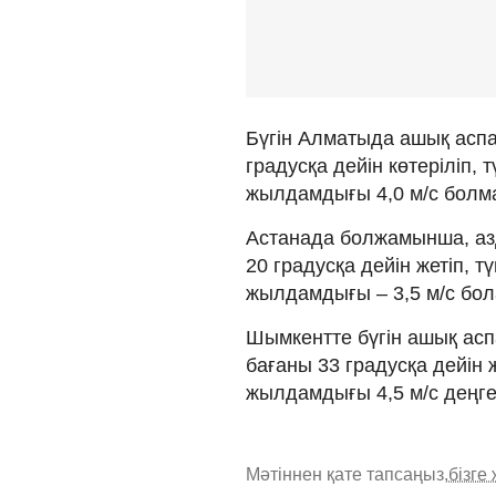
Бүгін Алматыда ашық аспа
градусқа дейін көтеріліп, 
жылдамдығы 4,0 м/с болм
Астанада болжамынша, азд
20 градусқа дейін жетіп, т
жылдамдығы – 3,5 м/с бо
Шымкентте бүгін ашық асп
бағаны 33 градусқа дейін ж
жылдамдығы 4,5 м/с деңге
Мәтіннен қате тапсаңыз,
бізге