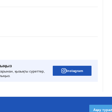
рыңыз
Instagram
тарынан, қызықты суреттер,
лыңыз.
Ақау тура