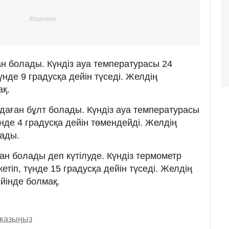
н болады. Күндіз ауа температурасы 24
түнде 9 градусқа дейін түседі. Желдің
ақ.
аған бұлт болады. Күндіз ауа температурасы
үнде 4 градусқа дейін төмендейді. Желдің
лады.
ан болады деп күтілуде. Күндіз термометр
етіп, түнде 15 градусқа дейін түседі. Желдің
йінде болмақ.
 жазыңыз