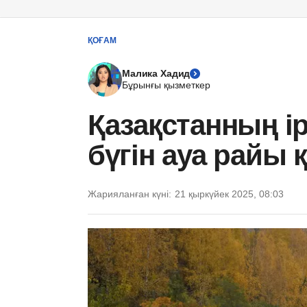
ҚОҒАМ
Малика Хадид
Бұрынғы қызметкер
Қазақстанның і
бүгін ауа райы
Жарияланған күні:
21 қыркүйек 2025, 08:03