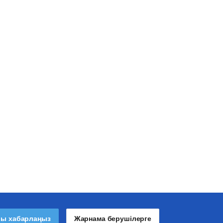
лы хабарлаңыз
Жарнама берушілерге