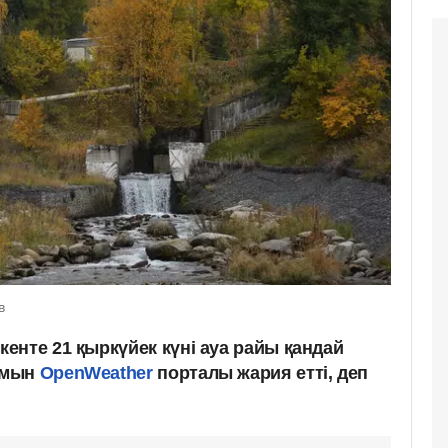
в
енте 21 қыркүйек күні ауа райы қандай
амын
OpenWeather
порталы жария етті, деп