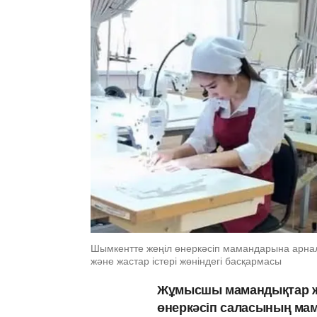
Шымкентте жеңіл өнеркәсіп мамандарына арналғ
және жастар істері жөніндегі басқармасы
Жұмысшы мамандықтар ж
өнеркәсіп саласының мам