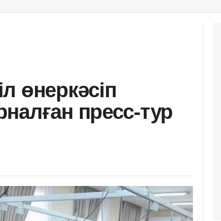
л өнеркәсіп
налған пресс-тур