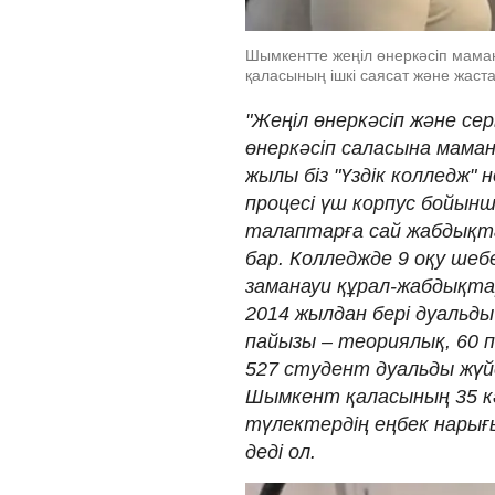
Шымкентте жеңіл өнеркәсіп маман
қаласының ішкі саясат және жаста
"Жеңіл өнеркәсіп және се
өнеркәсіп саласына мама
жылы біз "Үздік колледж" 
процесі үш корпус бойынш
талаптарға сай жабдықта
бар. Колледжде 9 оқу ше
заманауи құрал-жабдықта
2014 жылдан бері дуальды
пайызы – теориялық, 60 па
527 студент дуальды жүйе
Шымкент қаласының 35 кә
түлектердің еңбек нарығы
деді ол.