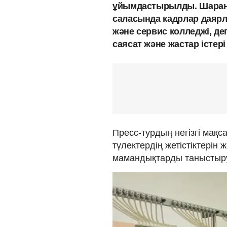
ұйымдастырылды. Шараны
саласында кадрлар даярл
және сервис колледжі, д
саясат және жастар істері
Пресс-турдың негізгі мақса
түлектердің жетістіктерін 
мамандықтарды таныстыр