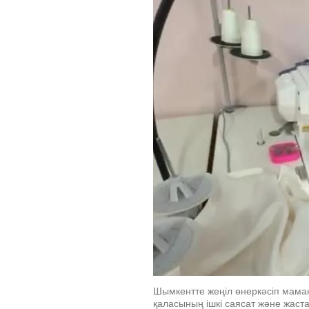
Шымкентте жеңіл өнеркәсіп маман
қаласының ішкі саясат және жаста