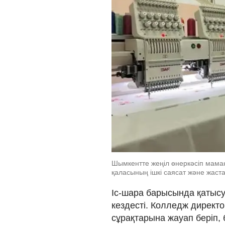
Шымкентте жеңіл өнеркәсіп маман
қаласының ішкі саясат және жаста
Іс-шара барысында қаты
кездесті. Колледж директ
сұрақтарына жауап беріп, 