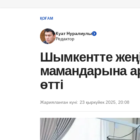
ҚОҒАМ
Куат Нуралиулы
Редактор
Шымкентте жеңі
мамандарына ар
өтті
Жарияланған күні:
23 қыркүйек 2025, 20:08