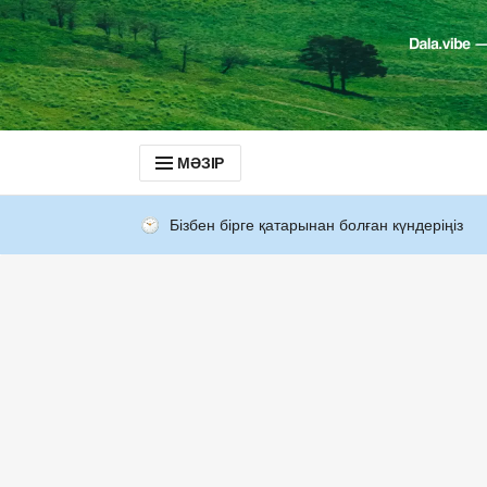
МӘЗІР
Бізбен бірге қатарынан болған күндеріңіз