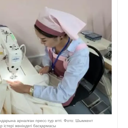
дарына арналған пресс-тур өтті. Фото: Шымкент
р істері жөніндегі басқармасы