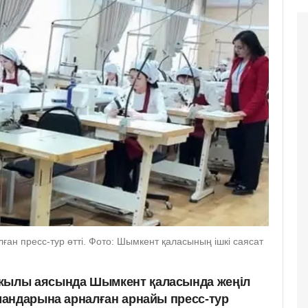
ан пресс-тур өтті. Фото: Шымкент қаласының ішкі саясат
ылы аясында Шымкент қаласында жеңіл
андарына арналған арнайы пресс-тур