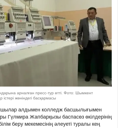
дарына арналған пресс-тур өтті. Фото: Шымкент
р істері жөніндегі басқармасы
сушылар алдымен колледж басшылығымен
оры Гүлмира Жапбарқызы баспасөз өкілдерінің
білім беру мекемесінің әлеуеті туралы кең