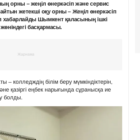
ң орны – жеңіл өнеркәсіп және сервис
айтын жетекші оқу орны – Жеңіл өнеркәсіп
еп хабарлайды Шымкент қаласының ішкі
 жөніндегі басқармасы.
ты – колледждің білім беру мүмкіндіктерін,
және қазіргі еңбек нарығында сұранысқа ие
у болды.