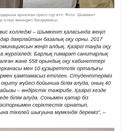
дарына арналған пресс-тур өтті. Фото: Шымкент
р істері жөніндегі басқармасы
рвис колледжі – Шымкент қаласында жеңіл
ндар даярлайтын базалық оқу орны. 2017
номинациясын жеңіп алдық. Қазіргі таңда оқу
а жүргізіледі. Барлық ғимарат санитарлық
лған және 558 орындық оқу кабинеттері
берханасы мен 10 құзыреттілік орталығы
рмен қамтамасыз етілген. Студенттеріміз
 оқыту жүйесі бойынша білім алуда, оның 40
йызы – өндірістік тәжірибе. Қазіргі кезде
де білім алуда. Сонымен қатар біз
сіпорнымен серіктестік орнатып,
на тікелей шығуына мүмкіндік береміз", –