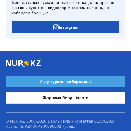
Бізге жазылып, Қазақстанның өзекті жаңалықтарынан,
қызықты суреттер, видеолар мен эксклюзивтерден
хабардар болыңыз.
Instagram
Ақау туралы хабарлаңыз
Жарнама берушілерге
® NUR.KZ 2009-2026 Барлық құқық қорғалған 01.08.2024
жылғы № KZ43VPY00098001 куәлік.