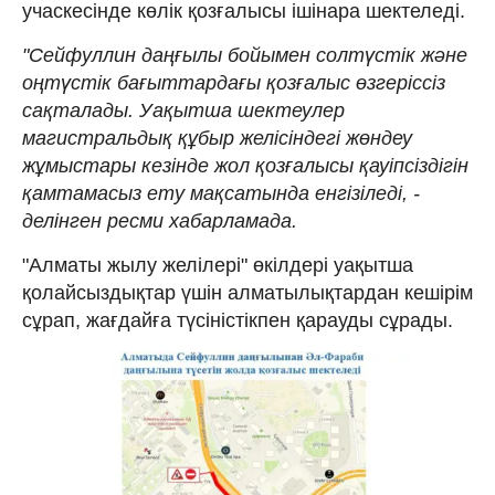
учаскесінде көлік қозғалысы ішінара шектеледі.
"Сейфуллин даңғылы бойымен солтүстік және
оңтүстік бағыттардағы қозғалыс өзгеріссіз
сақталады. Уақытша шектеулер
магистральдық құбыр желісіндегі жөндеу
жұмыстары кезінде жол қозғалысы қауіпсіздігін
қамтамасыз ету мақсатында енгізіледі, -
делінген ресми хабарламада.
"Алматы жылу желілері" өкілдері уақытша
қолайсыздықтар үшін алматылықтардан кешірім
сұрап, жағдайға түсіністікпен қарауды сұрады.