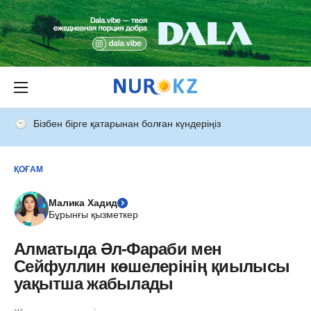
Бізбен бірге қатарынан болған күндеріңіз
ҚОҒАМ
Малика Хадид
Бұрынғы қызметкер
Алматыда Әл-Фараби мен
Сейфуллин көшелерінің қиылысы
уақытша жабылады