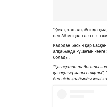
"Қазақстан алқабында қы
пен 36 мыңнан аса пікір ж
Кадрдан басын қар басқан б
алқабында құшағын кеңге 
болады.
"Қазақстан табиғаты – ке
қазақтың жаны сияқты", "
деп пікір қалдырды желі 