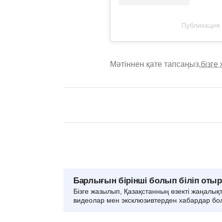
Публикация 
Мәтіннен қате тапсаңыз,
бізге
Барлығын бірінші болып біліп оты
Бізге жазылып, Қазақстанның өзекті жаңалық
видеолар мен эксклюзивтерден хабардар бо