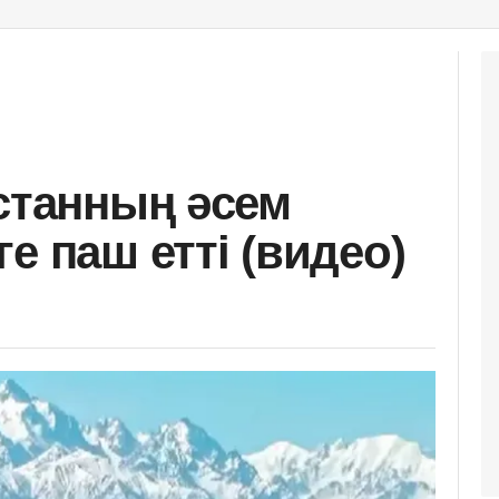
қстанның әсем
е паш етті (видео)