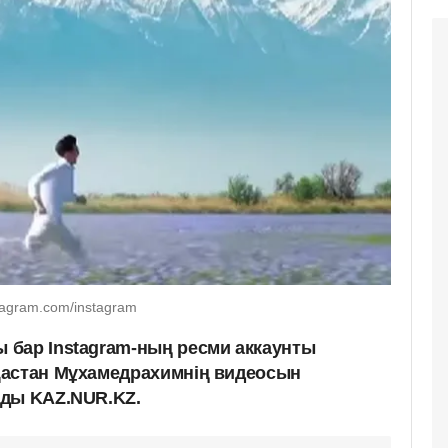
agram.com/instagram
 бар Instagram-ның ресми аккаунты
Дастан Мұхамедрахимнің видеосын
йды KAZ.NUR.KZ.