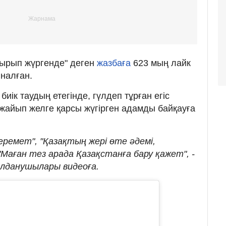
дырып жүргенде" деген
жазбаға
623 мың лайк
иналған.
иік таудың етегінде, гүлдеп тұрған егіс
жайып желге қарсы жүгірген адамды байқауға
ремет", "Қазақтың жері өте әдемі,
Маған тез арада Қазақстанға бару қажет", -
қолданушылары видеоға.