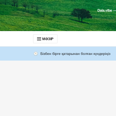
МӘЗІР
Бізбен бірге қатарынан болған күндеріңіз