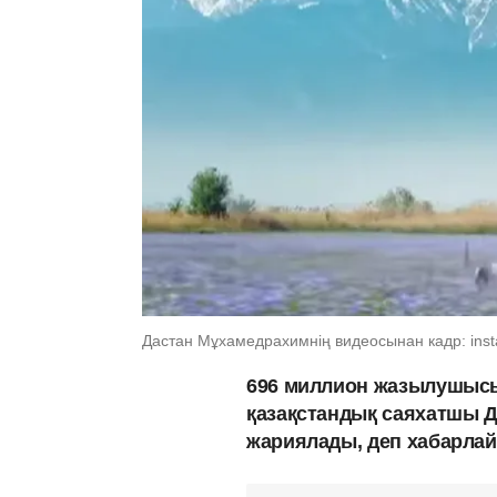
Дастан Мұхамедрахимнің видеосынан кадр: inst
696 миллион жазылушысы
қазақстандық саяхатшы 
жариялады, деп хабарла