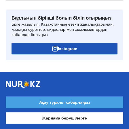
Барлығын бірінші болып біліп отырыңыз
Бізге жазылып, Қазақстанның өзекті жаңалықтарынан,
қызықты суреттер, видеолар мен эксклюзивтерден
хабардар болыңыз.
Instagram
Ақау туралы хабарлаңыз
Жарнама берушілерге