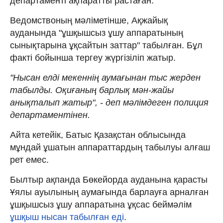
департаменті ақпаратты растаған.
Ведомствоның мәліметінше, Ақжайық
ауданында "ұшқышсыз ұшу аппаратының
сынықтарына ұқсайтын заттар" табылған. Бұл
факті бойынша тергеу жүргізіліп жатыр.
"Нысан елді мекеннің аумағынан тыс жерден
табылды. Оқиғаның барлық мән-жайы
анықталып жатыр", - деп мәлімдеген полиция
департаментінен.
Айта кетейік, Батыс Қазақстан облысында
мұндай ұшатын аппараттардың табылуы алғаш
рет емес.
Былтыр ақпанда Бөкейорда ауданына қарасты
Ұялы ауылының аумағында барлауға арналған
ұшқышсыз ұшу аппаратына ұқсас беймәлім
ұшқыш нысан табылған еді
.