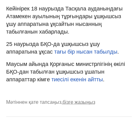
Кейінірек 18 наурызда Тасқала ауданындағы
Атамекен ауылының тұрғындары ұшқышсыз
ұшу аппаратына ұқсайтын нысанның
табылғанын хабарлады.
25 наурызда БҚО-да ұшқышсыз ұшу
аппаратына ұқсас
тағы бір нысан табылды
.
Маусым айында Қорғаныс министрлігінің өкілі
БҚО-дан табылған ұшқышсыз ұшатын
аппараттар кімге
тиесілі екенін айтты
.
Мәтіннен қате тапсаңыз,
бізге жазыңыз