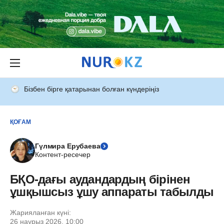
Бізбен бірге қатарынан болған күндеріңіз
ҚОҒАМ
Гүлмира Ерубаева
Контент-ресечер
БҚО-дағы аудандардың бірінен
ұшқышсыз ұшу аппараты табылды
Жарияланған күні:
26 наурыз 2026, 10:00