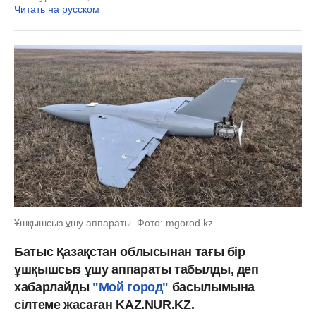
Читать на русском
Ұшқышсыз ұшу аппараты. Фото: mgorod.kz
Батыс Қазақстан облысынан тағы бір
ұшқышсыз ұшу аппараты табылды, деп
хабарлайды
"Мой город"
басылымына
сілтеме жасаған KAZ.NUR.KZ.