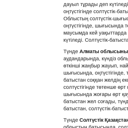
дауыл тұрады деп күтілед
оңтүстігінде солтүстік-баты
Облыстың солтүстік-шығыс
оңтүстігінде, шығысында т
маусымда кей уақыттарда
күтіледі. Солтүстік-батыста
Түнде
Алматы облысыны
аудандарында, күндіз обл
өткінші жаңбыр жауып, на
шығысында, оңтүстігінде, 
батыстан соққан желдің ек
солтүстігінде төтенше өрт 
шығысында жоғары өрт қа
батыстан жел соғады, түнде
батыстан, солтүстік-батыст
Түнде
Солтүстік Қазақс
облыстың батысында, солт