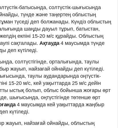
лтүстік-батысында, солтүстік-шығысында
йнайды, түнде және таңертең облыстың
ұман түседі деп болжанады. Күндіз облыстың
талығында шаңды дауыл тұрып, батыстан,
 желдің екпіні 15-20 м/с құрайды. Облыстың
аупі сақталады.
Ақтауда
4 маусымда түнде
ы деп күтіледі.
нда, солтүстігінде, орталығында, таулы
быр жауып, найзағай ойнайды деп күтіледі.
шығысында, таулы аудандарында оңтүстік-
іні 15-20 м/с, кей уақыттарда 25 м/с дейін
қатты ыстық болып, облыс бойынша жоғары өрт
інде, шығысында, оңтүстігінде төтенше өрт
рғанда
4 маусымда кей уақыттарда жаңбыр
еп күтіледі.
р жауып, найзағай ойнайды, облыстың