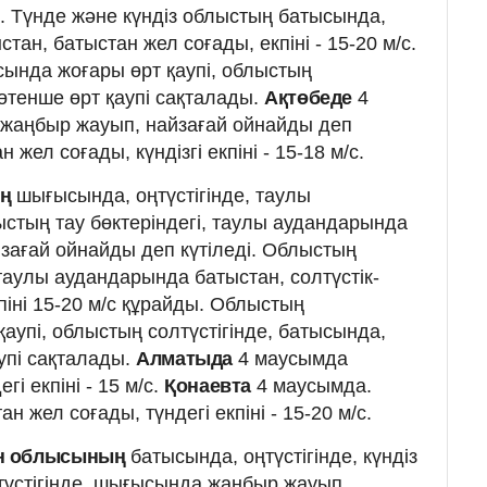
і. Түнде және күндіз облыстың батысында,
стан, батыстан жел соғады, екпіні - 15-20 м/с.
ында жоғары өрт қаупі, облыстың
өтенше өрт қаупі сақталады.
Ақтөбеде
4
 жаңбыр жауып, найзағай ойнайды деп
н жел соғады, күндізгі екпіні - 15-18 м/с.
ң
шығысында, оңтүстігінде, таулы
ыстың тау бөктеріндегі, таулы аудандарында
йзағай ойнайды деп күтіледі. Облыстың
таулы аудандарында батыстан, солтүстік-
піні 15-20 м/с құрайды. Облыстың
қаупі, облыстың солтүстігінде, батысында,
упі сақталады.
Алматыда
4 маусымда
гі екпіні - 15 м/с.
Қонаевта
4 маусымда.
ан жел соғады, түндегі екпіні - 15-20 м/с.
тан облысының
батысында, оңтүстігінде, күндіз
үстігінде, шығысында жаңбыр жауып,