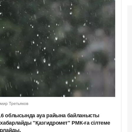
мир Третьяков
 16 облысында ауа райына байланысты
 хабарлайды "Қазгидромет" РМК-ға сілтеме
арлайды.