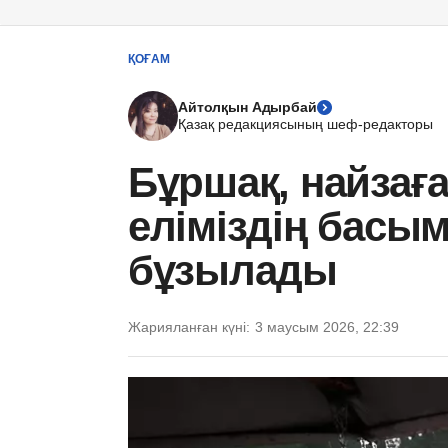
ҚОҒАМ
Айтолқын Адырбай
Қазақ редакциясының шеф-редакторы
Бұршақ, найзаға
еліміздің басым
бұзылады
Жарияланған күні:
3 маусым 2026, 22:39