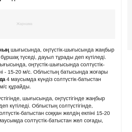
ының
шығысында, оңтүстік-шығысында жаңбыр
бұршақ түседі, дауыл тұрады деп күтіледі.
шығысында, оңтүстік-шығысында солтүстік-
ні - 15-20 м/с. Облыстың батысында жоғары
да
4 маусымда күндіз солтүстік-батыстан
 м/с құрайды.
стігінде, шығысында, оңтүстігінде жаңбыр
еп күтіледі. Облыстың солтүстігінде,
лтүстік-батыстан соққан желдің екпіні 15-20
аусымда солтүстік-батыстан жел соғады,