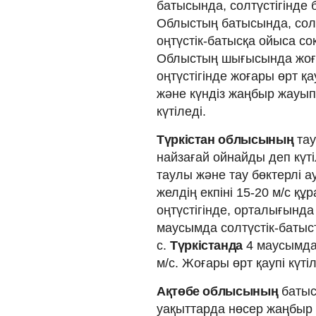
батысында, солтүстігінде 
Облыстың батысында, солт
оңтүстік-батысқа ойыса соқ
Облыстың шығысында жоғар
оңтүстігінде жоғары өрт қау
және күндіз жаңбыр жауып
күтіледі.
Түркістан облысының
та
найзағай ойнайды деп күті
таулы және тау бөктерлі а
желдің екпіні 15-20 м/с қ
оңтүстігінде, орталығында
маусымда солтүстік-батыста
с.
Түркістанда
4 маусымда 
м/с. Жоғары өрт қаупі күтіл
Ақтөбе облысының
батыс
уақыттарда нөсер жаңбыр 