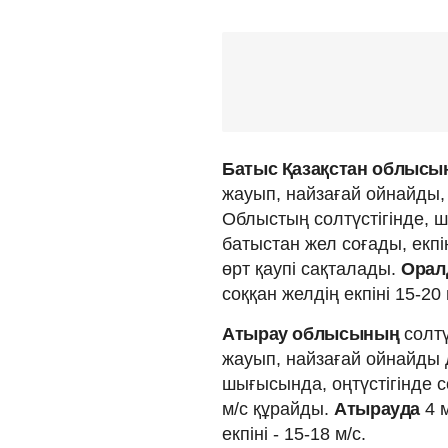
Батыс Қазақстан облыс
жауып, найзағай ойнайды, 
Облыстың солтүстігінде, 
батыстан жел соғады, екпі
өрт қаупі сақталады.
Орал
соққан желдің екпіні 15-20
Атырау облысының
солтү
жауып, найзағай ойнайды д
шығысында, оңтүстігінде со
м/с құрайды.
Атырауда
4 м
екпіні - 15-18 м/с.