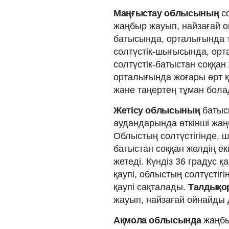
Маңғыстау облысының
со
жаңбыр жауып, найзағай о
батысында, орталығында т
солтүстік-шығысында, ор
солтүстік-батыстан соққан
орталығында жоғары өрт қ
және таңертең тұман болад
Жетісу облысының
батысы
аудандарында өткінші жаң
Облыстың солтүстігінде, 
батыстан соққан желдің екп
жетеді. Күндіз 36 градус 
қаупі, облыстың солтүстіг
қаупі сақталады.
Талдықо
жауып, найзағай ойнайды д
Ақмола облысында
жаңбы