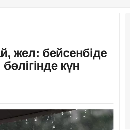
й, жел: бейсенбіде
 бөлігінде күн