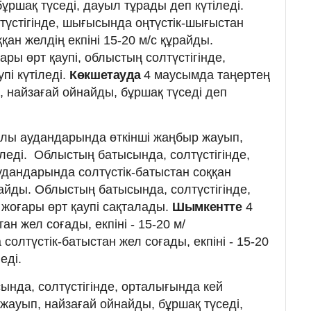
бұршақ түседі, дауыл тұрады деп күтіледі.
үстігінде, шығысында оңтүстік-шығыстан
қан желдің екпіні 15-20 м/с құрайды.
ы өрт қаупі, облыстың солтүстігінде,
пі күтіледі.
Көкшетауда
4 маусымда таңертең
, найзағай ойнайды, бұршақ түседі деп
улы аудандарында өткінші жаңбыр жауып,
леді. Облыстың батысында, солтүстігінде,
удандарында солтүстік-батыстан соққан
ұрайды. Облыстың батысында, солтүстігінде,
 жоғары өрт қаупі сақталады.
Шымкентте
4
н жел соғады, екпіні - 15-20 м/
солтүстік-батыстан жел соғады, екпіні - 15-20
еді.
ында, солтүстігінде, орталығында кей
жауып, найзағай ойнайды, бұршақ түседі,