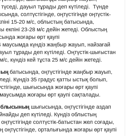
түседі, дауыл тұрады деп күтіледі. Түнде
ында, солтүстігінде, оңтүстігінде оңтүстік-
піні 15-20 м/с, облыстың батысында,
ы екпіні 23-28 м/с дейін жетеді. Облыстың
сында жоғары өрт қаупі
4 маусымда күндіз жаңбыр жауып, найзағай
ауыл тұрады деп күтіледі. Оңтүстік-шығыстан
м/с, күндіз кей тұста 25 м/с дейін жетеді.
ның
батысында, оңтүстігінде жаңбыр жауып,
леді. Күндіз 35 градус қатты ыстық болып,
стігінде, шығысында жоғары өрт қаупі
маусымда жоғары өрт қаупі сақталады.
 облысының
шығысында, оңтүстігінде аздап
йнайды деп күтіледі. Күндіз облыстың
 оңтүстігінде солтүстік-батыстан жел соғады,
ың оңтүстігінде, орталығында жоғары өрт қаупі