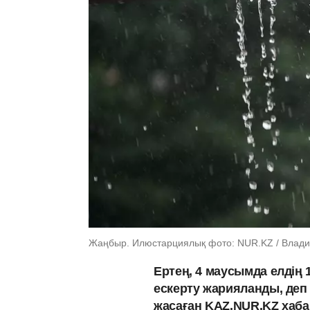
Жаңбыр. Илюстарциялық фото: NUR.KZ / Влади
Ертең, 4 маусымда елдің
ескерту жарияланды, деп
жасаған KAZ.NUR.KZ хаб