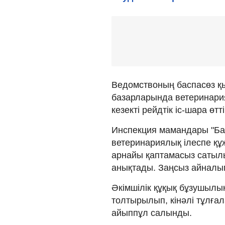
Ведомствоның баспасөз қ
базарларында ветеринария
кезекті рейдтік іс-шара өтті
Инспекция мамандары "Ба
ветеринариялық ілеспе құж
арнайы қаптамасыз сатыл
анықтады. Заңсыз айналы
Әкімшілік құқық бұзушылы
толтырылып, кінәлі тұлға
айыппұл салынды.