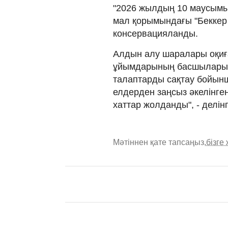
"2026 жылдың 10 маусымы
мал қорымындағы "Беккер
консервацияланды.
Алдын алу шаралары оқиға
ұйымдарының басшыларын
талаптарды сақтау бойынша
елдерден заңсыз әкелінге
хаттар жолданды", - делін
Мәтіннен қате тапсаңыз,
бізге