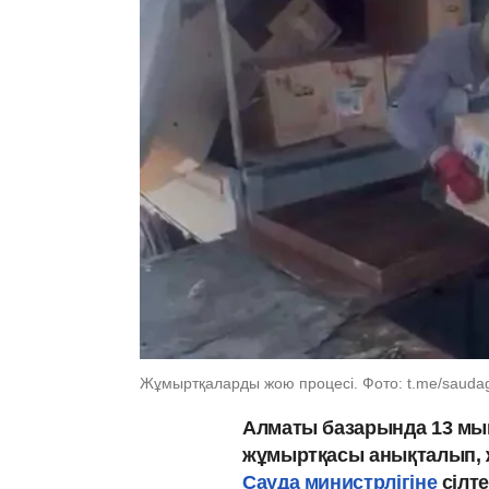
Жұмыртқаларды жою процесі. Фото: t.me/sauda
Алматы базарында 13 мың
жұмыртқасы анықталып, 
Сауда министрлігіне
сілте