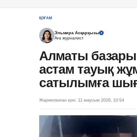
ҚОҒАМ
Эльмира Асқарқызы
Аға журналист
Алматы базары
астам тауық жұ
сатылымға шы
Жарияланған күні:
11 маусым 2026, 10:54