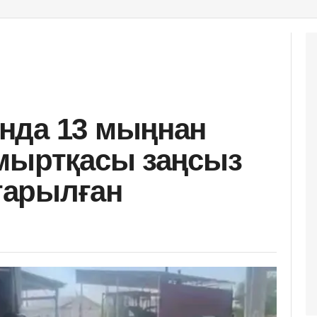
нда 13 мыңнан
мыртқасы заңсыз
ғарылған