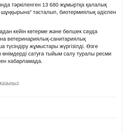
нда тәркіленген 13 680 жұмыртқа қалалық
 шұңқырына" тасталып, биотермиялық әдіспен
дан кейін көтерме және бөлшек сауда
а ветеринариялық-санитариялық
 түсіндіру жұмыстары жүргізілді. Өзге
н өнімдерді сатуға тыйым салу туралы ресми
ген хабарламада.
 жазыңыз