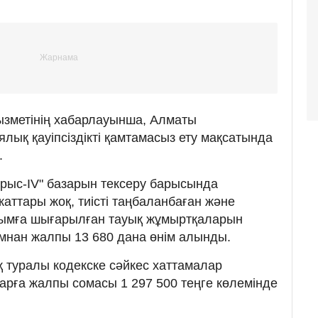
ызметінің хабарлауынша, Алматы
лық қауіпсіздікті қамтамасыз ету мақсатында
.
рыс-IV" базарын тексеру барысында
аттары жоқ, тиісті таңбаланбаған және
ымға шығарылған тауық жұмыртқаларын
мнан жалпы 13 680 дана өнім алынды.
қ туралы кодекске сәйкес хаттамалар
ларға жалпы сомасы 1 297 500 теңге көлемінде