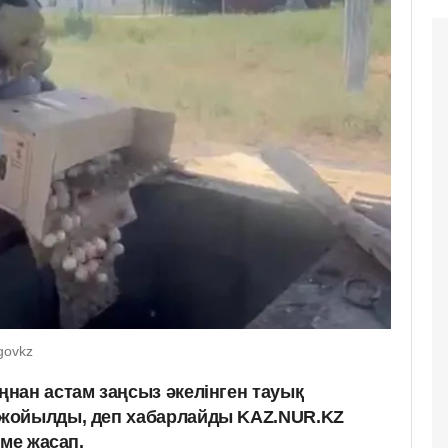
govkz
нан астам заңсыз әкелінген тауық
жойылды, деп хабарлайды KAZ.NUR.KZ
ме жасап.