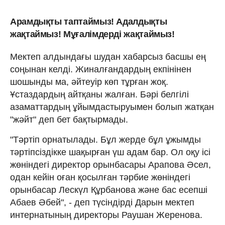
Арамдықты таптаймыз! Адалдықты
жақтаймыз! Мұғалімдерді жақтаймыз!
Мектеп алдындағы шудан хабарсыз басшы ең
соңынан келді. Жиналғандардың екпінінен
шошынды ма, әйтеуір көп тұрған жоқ.
Ұстаздардың айтқаны жалған. Бәрі белгілі
азаматтардың ұйымдастыруымен болып жатқан
"жәйт" деп бет бақтырмады.
"Тәртіп орнатылады. Бұл жерде бұл ұжымды
тәртіпсіздікке шақырған үш адам бар. Ол оқу ісі
жөніндегі директор орынбасары Арапова Әсел,
одан кейін оған қосылған тәрбие жөніндегі
орынбасар Лескүл Құрбанова және бас есепші
Абаев Әбей", - деп түсіндірді Дарын мектеп
интернатының директоры Раушан Жеренова.