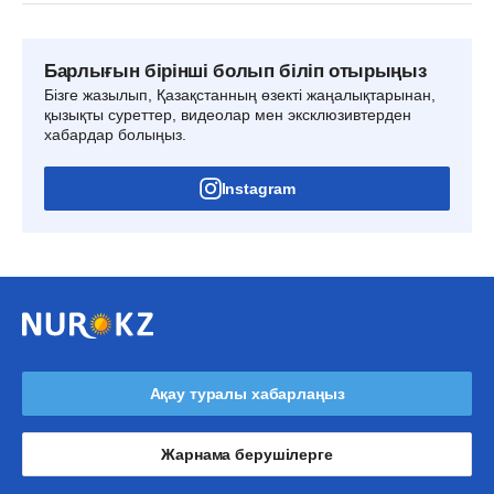
Барлығын бірінші болып біліп отырыңыз
Бізге жазылып, Қазақстанның өзекті жаңалықтарынан,
қызықты суреттер, видеолар мен эксклюзивтерден
хабардар болыңыз.
Instagram
Ақау туралы хабарлаңыз
Жарнама берушілерге