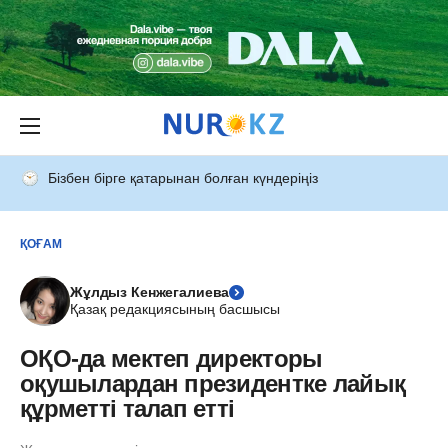
Бізбен бірге қатарынан болған күндеріңіз
ҚОҒАМ
Жұлдыз Кенжегалиева
Қазақ редакциясының басшысы
ОҚО-да мектеп директоры
оқушылардан президентке лайық
құрметті талап етті