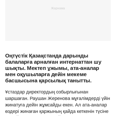
Оңтүстік Қазақстанда дарынды
балаларға арналған интернаттан шу
шықты. Мектеп ұжымы, ата-аналар
мен оқушыларға дейін мекеме
басшысына қарсылық танытты.
Ұстаздар директордың озбырлығынан
шаршаған. Раушан Жеренова мұғалімдерді үйін
жинатуға дейін жұмсайды екен. Ал ата-аналар
өздері жинаған қаржының қайда кеткенін түсіне