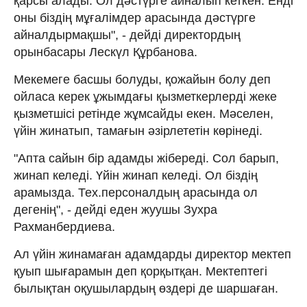
қарсы алады. Ол дәстүрге айналып кеткен. Енді
оны біздің мұғалімдер арасында дәстүрге
айналдырмақшы", - дейді директордың
орынбасары Лескүл Құрбанова.
Мекемеге басшы болуды, қожайын болу деп
ойласа керек ұжымдағы қызметкерлерді жеке
қызметшісі ретінде жұмсайды екен. Мәселен,
үйін жинатып, тамағын әзірлететін көрінеді.
"Апта сайын бір адамды жібереді. Сол барып,
жинап келеді. Үйін жинап келеді. Ол біздің
арамызда. Тех.персоналдың арасында ол
дегенің", - дейді еден жуушы Зухра
Рахманбердиева.
Ал үйін жинамаған адамдарды директор мектеп
қуып шығарамын деп қорқытқан. Мектептегі
былықтан оқушылардың өздері де шаршаған.