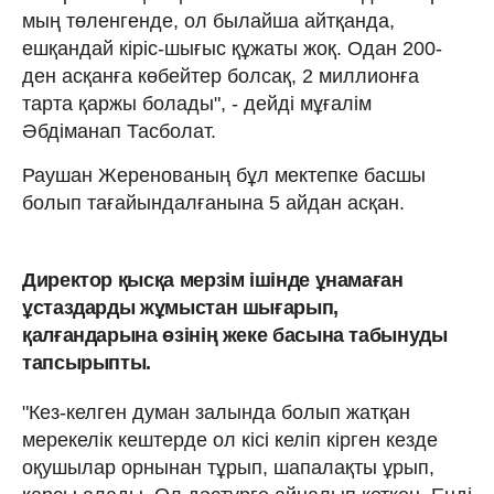
мың төленгенде, ол былайша айтқанда,
ешқандай кіріс-шығыс құжаты жоқ. Одан 200-
ден асқанға көбейтер болсақ, 2 миллионға
тарта қаржы болады", - дейді мұғалім
Әбдіманап Тасболат.
Раушан Жеренованың бұл мектепке басшы
болып тағайындалғанына 5 айдан асқан.
Директор қысқа мерзім ішінде ұнамаған
ұстаздарды жұмыстан шығарып,
қалғандарына өзінің жеке басына табынуды
тапсырыпты.
"Кез-келген думан залында болып жатқан
мерекелік кештерде ол кісі келіп кірген кезде
оқушылар орнынан тұрып, шапалақты ұрып,