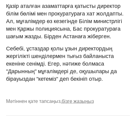
Қазір аталған азаматтарға қатысты директор
білім бөлімі мен прокуратураға хат жолдапты.
Ал, мұғалімдер өз кезегінде Білім министрлігі
мен Қаржы полициясына, Бас прокуратураға
шағым жазды. Бірден Астанаға жіберген.
Себебі, ұстаздар қолы ұзын директордың
жергілікті шенділермен тығыз байланыста
екеніне сенімді. Егер, нәтиже болмаса
"Дарынның" мұғалімдері де, оқушылары да
бірауыздан "кетеміз" деп бекініп отыр.
Мәтіннен қате тапсаңыз,
бізге жазыңыз