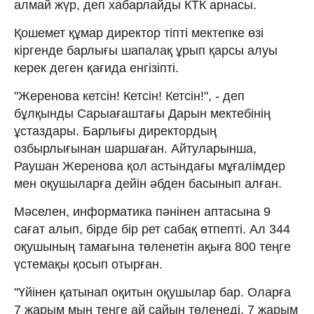
алмай жүр, деп хабарлайды КТК арнасы.
Қошемет құмар директор тіпті мектепке өзі
кіргенде барлығы шапалақ ұрып қарсы алуы
керек деген қағида енгізіпті.
"Жеренова кетсін! Кетсін! Кетсін!", - деп
бұлқынды Сарыағаштағы Дарын мектебінің
ұстаздары. Барлығы директордың
озбырлығынан шаршаған. Айтуларынша,
Раушан Жеренова қол астындағы мұғалімдер
мен оқушыларға дейін әбден басынып алған.
Мәселен, информатика пәнінен аптасына 9
сағат алып, бірде бір рет сабақ өтпепті. Ал 344
оқушының тамағына төленетін ақыға 800 теңге
үстемақы қосып отырған.
"Үйінен қатынап оқитын оқушылар бар. Оларға
7 жарым мың теңге ай сайын төленеді. 7 жарым