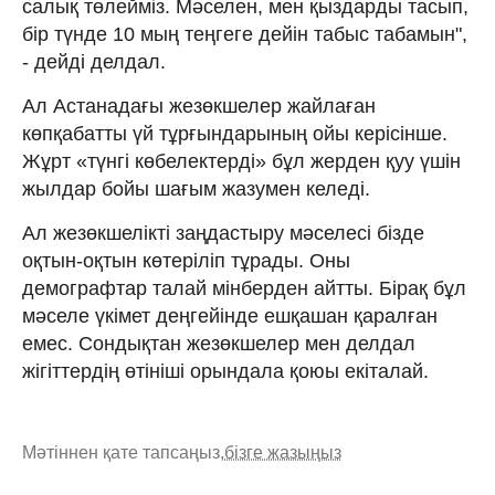
салық төлейміз. Мәселен, мен қыздарды тасып,
бір түнде 10 мың теңгеге дейін табыс табамын",
- дейді делдал.
Ал Астанадағы жезөкшелер жайлаған
көпқабатты үй тұрғындарының ойы керісінше.
Жұрт «түнгі көбелектерді» бұл жерден қуу үшін
жылдар бойы шағым жазумен келеді.
Ал жезөкшелікті заңдастыру мәселесі бізде
оқтын-оқтын көтеріліп тұрады. Оны
демографтар талай мінберден айтты. Бірақ бұл
мәселе үкімет деңгейінде ешқашан қаралған
емес. Сондықтан жезөкшелер мен делдал
жігіттердің өтініші орындала қоюы екіталай.
Мәтіннен қате тапсаңыз,
бізге жазыңыз