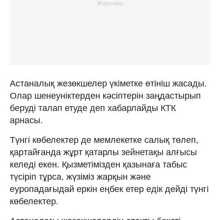
Астаналық жезөкшелер үкіметке өтініш жасады.
Олар шенеуніктерден кәсіптерін заңдастырып
беруді талап етуде деп хабарлайды КТК
арнасы.
Түнгі көбелектер де мемлекетке салық төлеп,
қартайғанда жұрт қатарлы зейнетақы алғысы
келеді екен. Қызметімізден қазынаға табыс
түсіріп тұрса, жүзіміз жарқын және
еуропадағыдай еркін еңбек етер едік дейді түнгі
көбелектер.