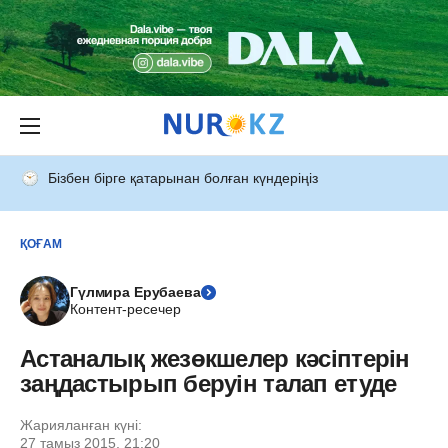
Бізбен бірге қатарынан болған күндеріңіз
ҚОҒАМ
Гүлмира Ерубаева
Контент-ресечер
Астаналық жезөкшелер кәсіптерін
заңдастырып беруін талап етуде
Жарияланған күні:
27 тамыз 2015, 21:20