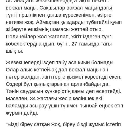
Астанадағы жезөкшелердің атақты бекеті -
вокзал маңы. Сақшылар вокзал маңындағы
түнгі тіршілікпен қанша күрескенімен, әзірге
нәтиже жоқ. Аймақтан қыздарды түбегейлі қуып
жіберуге ешкімнің шамасы жетпей отыр.
Полицейлер жол жағалап, жігіт іздеген түнгі
көбелектерді аңдып, бүгін, 27 тамызда тағы
шықты.
Жезөкшелерді іздеп табу аса қиын болмады.
Олар алыс кетпей-ақ дәл вокзал маңынан
пәтер жалдап, жігіттерге қызмет көрсетеді екен.
Өздері бұл қылықтарынан арланбайды да.
Тәнін саудасын күнкөрістің қамы деп есептейді.
Мәселен, 34 жастағы жесір келіншек екі
баламды асырау үшін түнімен тынбай еңбек етіп
жүрмін дейді.
"Бізді біреу сатқан жоқ, біреу бізді жұмыс істетіп