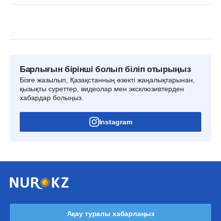
Барлығын бірінші болып біліп отырыңыз
Бізге жазылып, Қазақстанның өзекті жаңалықтарынан,
қызықты суреттер, видеолар мен эксклюзивтерден
хабардар болыңыз.
Instagram
Ақау туралы хабарлаңыз