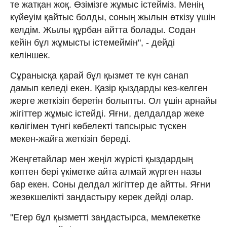
те жатқан жоқ. Өзімізге жұмыс істейміз. Менің
күйеуім қайтыс болды, соның жылын өткізу үшін
келдім. Жылы құрбан айтта болады. Содан
кейін бұл жұмысты істемеймін", - дейді
келіншек.
Сұранысқа қарай бұл қызмет те күн санап
дамып келеді екен. Қазір қыздарды кез-келген
жерге жеткізіп беретін болыпты. Ол үшін арнайы
жігіттер жұмыс істейді. Яғни, делдалдар жеке
көлігімен түнгі көбелекті тапсырыс түскен
мекен-жайға жеткізіп береді.
Жеңгетайлар мен жеңіл жүрісті қыздардың
көптен бері үкіметке айта алмай жүрген назы
бар екен. Соны делдал жігіттер де айтты. Яғни
жезөкшелікті заңдастыру керек дейді олар.
"Егер бұл қызметті заңдастырса, мемлекетке