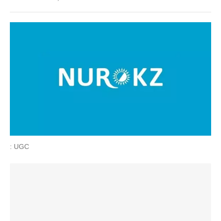
: UGC