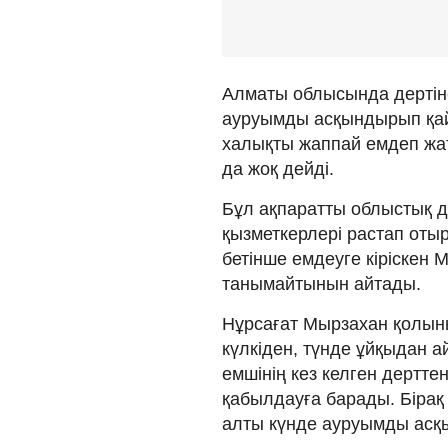
Алматы облысында дертіне
ауруымды асқындырып қай
халықты жаппай емдеп жат
да жоқ дейді.
Бұл ақпаратты облыстық 
қызметкерлері растап отыр
бетінше емдеуге кіріске
танымайтынын айтады.
Нұрсағат Мырзахан қолыны
күлкіден, түнде ұйқыдан 
емшінің кез келген дертте
қабылдауға барады. Бірақ
алты күнде ауруымды асқ