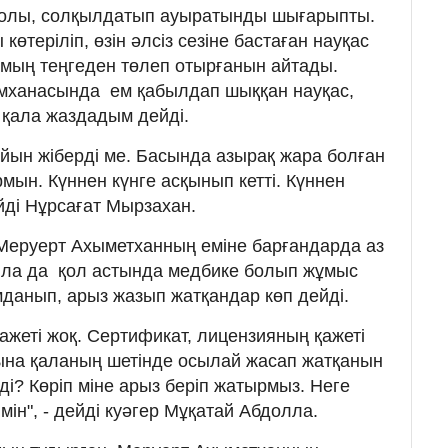
 қолы, солқылдатып ауыратынды шығарыпты.
 көтеріліп, өзін әлсіз сезіне бастаған науқас
4 мың теңгеден төлеп отырғанын айтады.
мханасында ем қабылдап шыққан науқас,
 қала жаздадым дейді.
йын жіберді ме. Басында азырақ жара болған
мын. Күннен күнге асқынып кетті. Күннен
ейді Нұрсағат Мырзахан.
Меруерт Ахыметханның еміне барғандарда аз
лла да қол астында медбике болып жұмыс
данып, арыз жазып жатқандар көп дейді.
ажеті жоқ. Сертификат, лицензияның қажеті
ына қаланың шетінде осылай жасап жатқанын
і? Көріп міне арыз беріп жатырмыз. Неге
мін", - дейді куәгер Мұқатай Абдолла.