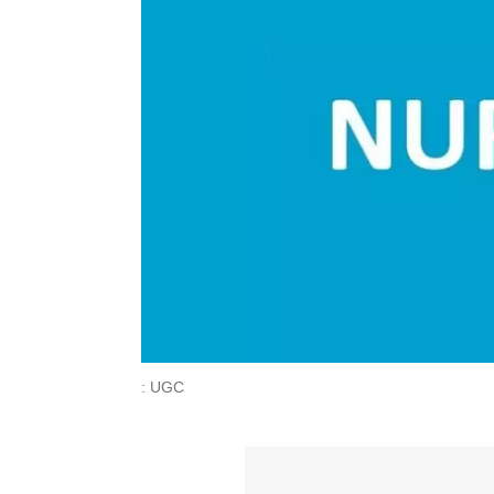
: UGC