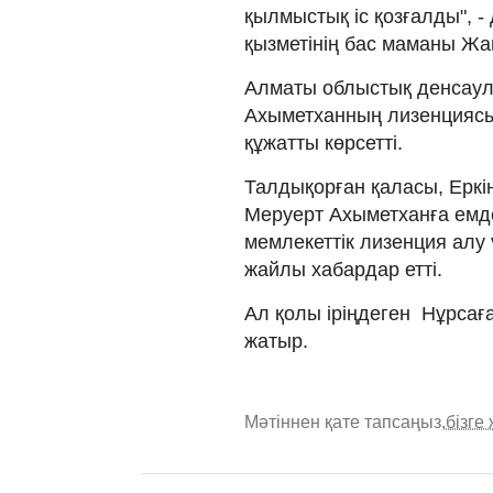
қылмыстық іс қозғалды", -
қызметінің бас маманы Жа
Алматы облыстық денсау
Ахыметханның лизенциясы
құжатты көрсетті.
Талдықорған қаласы, Еркі
Меруерт Ахыметханға емд
мемлекеттік лизенция алу 
жайлы хабардар етті.
Ал қолы іріңдеген Нұрсағ
жатыр.
Мәтіннен қате тапсаңыз,
бізге