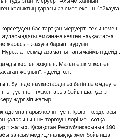
ғын тудырған Меруерт Ахыметханның
ген халықтың қарасы аз емес екенін байқауға
көрсетуден бас тартқан Меруерт тек инемен
л, ауласындағы емханаға келген науқастарға
не жарасын жазуға барып, ауруын
Нұрсағат есімді азаматты танымаймын дейді.
адамды көрген жоқпын. Маған ешкім келген
асаған жоқпын", - дейді ол.
лып, бүгінде науқастарды өз бетінше емдеуге
нның үстінен түскен арыз бойынша, қазір
серу жүргізіп жатыр.
 адамнан арыз келіп түсті. Қазіргі кезде осы
н қаласының ІІБ тергеушілері мен сотқа
жүріп жатыр. Қазақстан Республикасының 190
бабы заңсыз медициналық қызмет бойынша