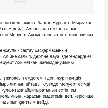
 ем іздеп, емшіге барған Нұрсағат Мырзахан
ттым дейді. Ауласында емхана ашып,
қан Меруерт Ахыметханның тіпті лицензиясы
денсаулық сақтау басқармасының
. Ал ине салып, дертіне дауа іздегендерді өз
н Меруерт Ахыметхан шағымданушыны
ң жарасын емдетемін деп, жүріп күндіз
айырылғанын айтады. Әуелде Меруерт есімді
н құлан-таза айықтыратынын естіп, ем
 қолымның жарасын емдетемін деп, керісінше
ындырып қайттым дейді.