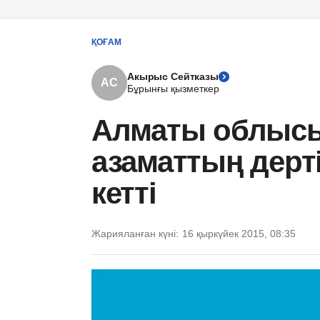
ҚОҒАМ
Акырыс Сейтказы
АС
Бұрынғы қызметкер
Алматы облысы
азаматтың дерт
кетті
Жарияланған күні:
16 қыркүйек 2015, 08:35