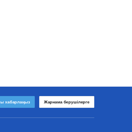
лы хабарлаңыз
Жарнама берушілерге