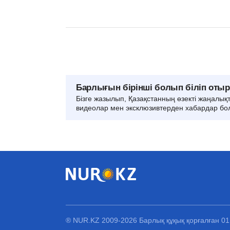
Барлығын бірінші болып біліп оты
Бізге жазылып, Қазақстанның өзекті жаңалық
видеолар мен эксклюзивтерден хабардар бо
® NUR.KZ 2009-2026 Барлық құқық қорғалған 0