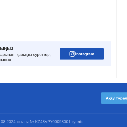
рыңыз
Instagram
тарынан, қызықты суреттер,
лыңыз.
Ақау тура
1.08.2024 жылғы № KZ43VPY00098001 куәлік.