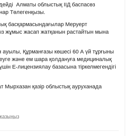
 дейді Алматы облыстық ІІД баспасөз
нар Төлегенқызы.
лық басқармасындағылар Меруерт
з жұмыс жасап жатқанын растайтын мына
н ауылы, Құрманғазы көшесі 60 А үй тұрғыны
еуге және ем шара қолдануға медициналық
үшін Е-лицензиялау базасына тіркелмегендігі
ат Мырхазан қазір облыстық ауруханада
 жазыңыз