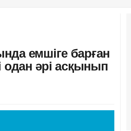
нда емшіге барған
і одан әрі асқынып