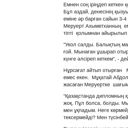
Емнен соң іріңдеп кеткен
Бұл аздай, денесінің қызуы
еміне әр барған сайын 3-
Меруерт Ахыметханның е
тіпті қолымнан айырылып
"Укол салды. Балықтың ма
ғой. Мынаған ұшырап отыр
күнге әлсіреп кеткем", - д
Нұрсағат айтып отырған 
емес екен. Мұқатай Абдо
жасаған Меруертке шағым
"Қазақстанда дипломның қ
жоқ. Пұл болса, болды. М
мен ұқпадым. Неге көрмейд
тексермейді? Мен түсінбей