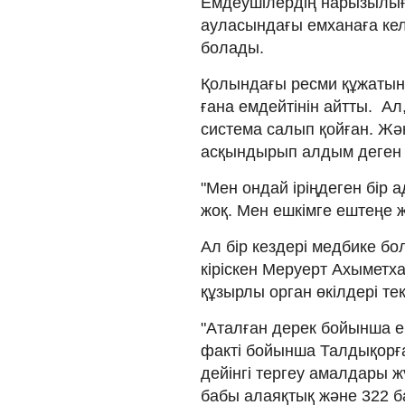
Емдеушілердің нарызылы
ауласындағы емханаға кел
болады.
Қолындағы ресми құжатын 
ғана емдейтінін айтты. А
система салып қойған. Жә
асқындырып алдым деген 
"Мен ондай іріңдеген бір 
жоқ. Мен ешкімге ештеңе ж
Ал бір кездері медбике бо
кіріскен Меруерт Ахыметха
құзырлы орган өкілдері тек
"Аталған дерек бойынша екі
факті бойынша Талдықорға
дейінгі тергеу амалдары 
бабы алаяқтық және 322 