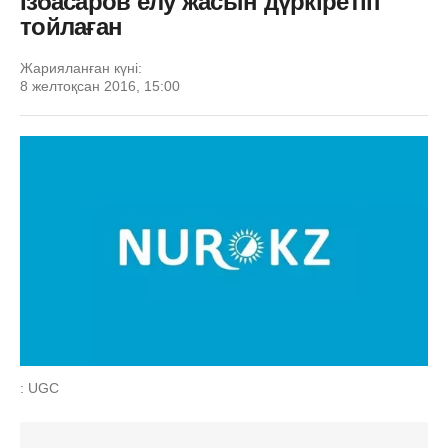
Ізбасаров елу жасын дүркіретіп
тойлаған
Жарияланған күні:
8 желтоқсан 2016, 15:00
: UGC