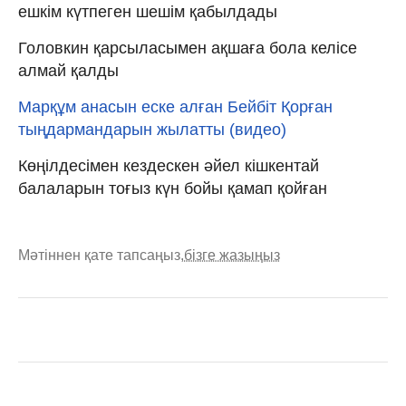
ешкім күтпеген шешім қабылдады
Головкин қарсыласымен ақшаға бола келісе
алмай қалды
Марқұм анасын еске алған Бейбіт Қорған
тыңдармандарын жылатты (видео)
Көңілдесімен кездескен әйел кішкентай
балаларын тоғыз күн бойы қамап қойған
Мәтіннен қате тапсаңыз,
бізге жазыңыз