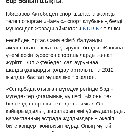
бар болып шықты.
Ізбасаров Ақтөбедегі спортшыларға жалақы
төлеп отырған «Намыс» спорт клубының белді
мүшесі деп жазады аймақтағы
NUR.KZ
тілшісі.
Ресейден Артас Сана есімбі балуанды
әкеліп, оған өзі жаттықтырушы болды. Жанына
үнемі еркін күрестен спортшыларды жинап
жүріпті. Ол Ақтөбедегі сал ауруынаа
шалдыққандарды қолдау орталығына 2012
жылдан бастап мүшелікке тіркелген.
«Ол арбада отырған мүгедек ретінде біздің
мүгедектер қоғамының мүшесі. Біз оны тек
белсенді спортшы ретінде танимыз. Ол
қайырымдылық шараларын жиі ұйымдастырды.
Қазақстанның эстрада жұлдыздарын әкеліп
бізге концерт қойғызып жүрді. Оның мұнай