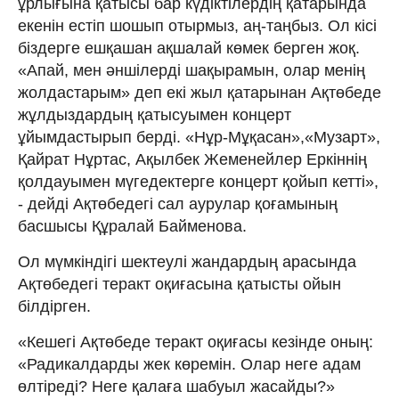
ұрлығына қатысы бар күдіктілердің қатарында
екенін естіп шошып отырмыз, аң-таңбыз. Ол кісі
біздерге ешқашан ақшалай көмек берген жоқ.
«Апай, мен әншілерді шақырамын, олар менің
жолдастарым» деп екі жыл қатарынан Ақтөбеде
жұлдыздардың қатысуымен концерт
ұйымдастырып берді. «Нұр-Мұқасан»,«Музарт»,
Қайрат Нұртас, Ақылбек Жеменейлер Еркіннің
қолдауымен мүгедектерге концерт қойып кетті»,
- дейді Ақтөбедегі сал аурулар қоғамының
басшысы Құралай Байменова.
Ол мүмкіндігі шектеулі жандардың арасында
Ақтөбедегі теракт оқиғасына қатысты ойын
білдірген.
«Кешегі Ақтөбеде теракт оқиғасы кезінде оның:
«Радикалдарды жек көремін. Олар неге адам
өлтіреді? Неге қалаға шабуыл жасайды?»