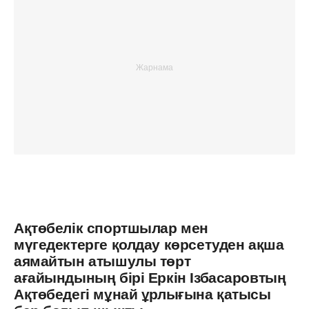
Ақтөбелік спортшылар мен
мүгедектерге қолдау көрсетуден ақша
аямайтын атышулы төрт
ағайындының бірі Еркін Ізбасаровтың
Ақтөбедегі мұнай ұрлығына қатысы