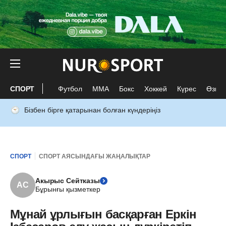
СПОРТ
Футбол
ММА
Бокс
Хоккей
Күрес
Өзге 
Бізбен бірге қатарынан болған күндеріңіз
СПОРТ
СПОРТ АЯСЫНДАҒЫ ЖАҢАЛЫҚТАР
Акырыс Сейтказы
АС
Бұрынғы қызметкер
Мұнай ұрлығын басқарған Еркін